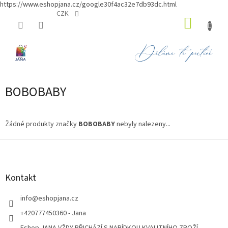
https://www.eshopjana.cz/google30f4ac32e7db93dc.html
Přejít
CZK
NÁKUP
na
obsah
KOŠÍK
BOBOBABY
Žádné produkty značky
BOBOBABY
nebyly nalezeny...
Z
á
p
a
Kontakt
t
í
info
@
eshopjana.cz
+420777450360 - Jana
Eshop JANA VŽDY PŘICHÁZÍ S NABÍDKOU KVALITNÍHO ZBOŽÍ...