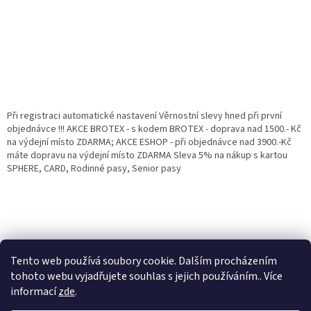
Při registraci automatické nastavení Věrnostní slevy hned při první
objednávce !!! AKCE BROTEX - s kodem BROTEX - doprava nad 1500.- Kč
na výdejní místo ZDARMA; AKCE ESHOP - při objednávce nad 3900.-Kč
máte dopravu na výdejní místo ZDARMA Sleva 5% na nákup s kartou
SPHERE, CARD, Rodinné pasy, Senior pasy
Tento web používá soubory cookie. Dalším procházením
tohoto webu vyjadřujete souhlas s jejich používáním.. Více
informací
zde
.