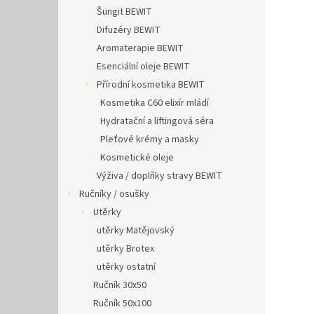
Šungit BEWIT
Difuzéry BEWIT
Aromaterapie BEWIT
Esenciální oleje BEWIT
Přírodní kosmetika BEWIT
Kosmetika C60 elixír mládí
Hydratační a liftingová séra
Pleťové krémy a masky
Kosmetické oleje
Výživa / doplňky stravy BEWIT
Ručníky / osušky
Utěrky
utěrky Matějovský
utěrky Brotex
utěrky ostatní
Ručník 30x50
Ručník 50x100