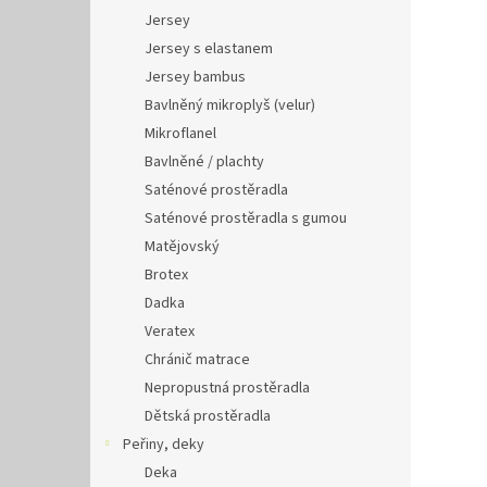
Jersey
Jersey s elastanem
Jersey bambus
Bavlněný mikroplyš (velur)
Mikroflanel
Bavlněné / plachty
Saténové prostěradla
Saténové prostěradla s gumou
Matějovský
Brotex
Dadka
Veratex
Chránič matrace
Nepropustná prostěradla
Dětská prostěradla
Peřiny, deky
Deka