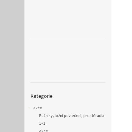
a
n
e
l
Přeskočit
Kategorie
kategorie
Akce
Ručníky, ložní povlečení, prostěradla
1+1
Akce