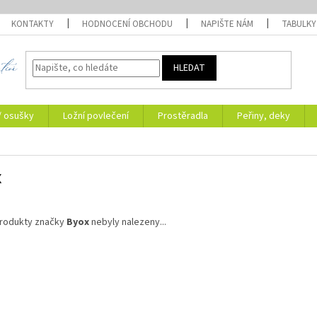
KONTAKTY
HODNOCENÍ OBCHODU
NAPIŠTE NÁM
TABULKY
HLEDAT
/ osušky
Ložní povlečení
Prostěradla
Peřiny, deky
x
rodukty značky
Byox
nebyly nalezeny...