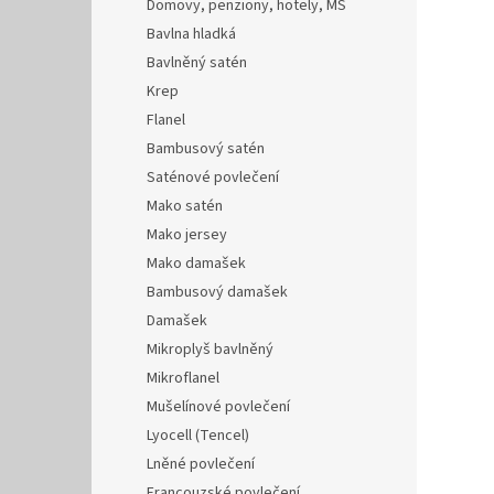
Domovy, penziony, hotely, MŠ
Bavlna hladká
Bavlněný satén
Krep
Flanel
Bambusový satén
Saténové povlečení
Mako satén
Mako jersey
Mako damašek
Bambusový damašek
Damašek
Mikroplyš bavlněný
Mikroflanel
Mušelínové povlečení
Lyocell (Tencel)
Lněné povlečení
Francouzské povlečení