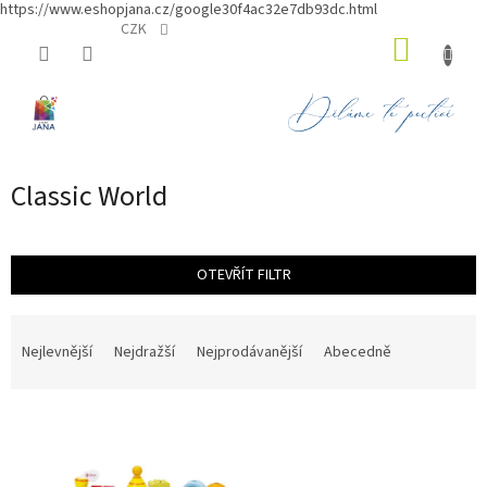
https://www.eshopjana.cz/google30f4ac32e7db93dc.html
Přejít
CZK
NÁKUP
na
obsah
KOŠÍK
Classic World
OTEVŘÍT FILTR
Ř
a
Nejlevnější
Nejdražší
Nejprodávanější
Abecedně
z
e
V
n
ý
í
p
p