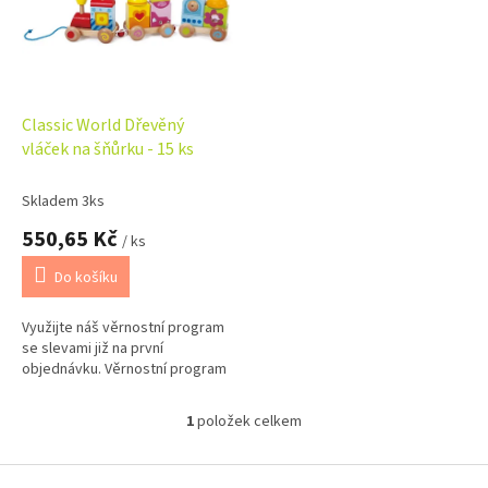
i
r
s
o
p
d
r
u
o
k
d
t
Classic World Dřevěný
u
ů
vláček na šňůrku - 15 ks
k
t
Skladem 3ks
ů
550,65 Kč
/ ks
Do košíku
Využijte náš věrnostní program
se slevami již na první
objednávku. Věrnostní program
1
položek celkem
O
v
l
Z