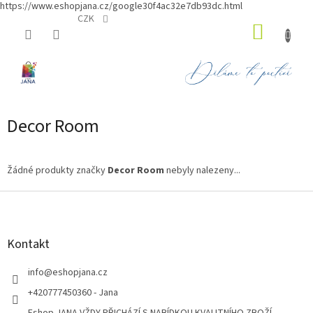
https://www.eshopjana.cz/google30f4ac32e7db93dc.html
Přejít
CZK
NÁKUP
na
obsah
KOŠÍK
Decor Room
Žádné produkty značky
Decor Room
nebyly nalezeny...
Z
á
p
a
Kontakt
t
í
info
@
eshopjana.cz
+420777450360 - Jana
Eshop JANA VŽDY PŘICHÁZÍ S NABÍDKOU KVALITNÍHO ZBOŽÍ...