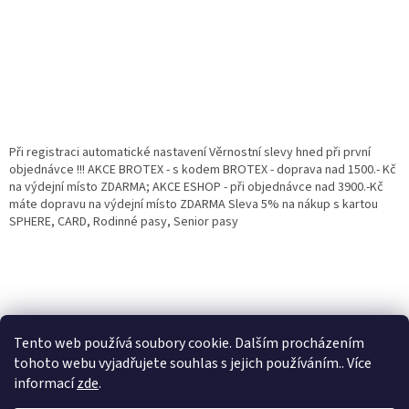
Při registraci automatické nastavení Věrnostní slevy hned při první
objednávce !!! AKCE BROTEX - s kodem BROTEX - doprava nad 1500.- Kč
na výdejní místo ZDARMA; AKCE ESHOP - při objednávce nad 3900.-Kč
máte dopravu na výdejní místo ZDARMA Sleva 5% na nákup s kartou
SPHERE, CARD, Rodinné pasy, Senior pasy
Tento web používá soubory cookie. Dalším procházením
tohoto webu vyjadřujete souhlas s jejich používáním.. Více
informací
zde
.