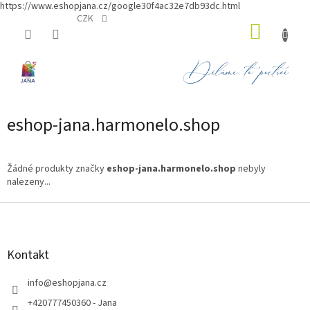
https://www.eshopjana.cz/google30f4ac32e7db93dc.html
Přejít
CZK
NÁKUP
na
obsah
KOŠÍK
eshop-jana.harmonelo.shop
Žádné produkty značky
eshop-jana.harmonelo.shop
nebyly
nalezeny...
Z
á
p
a
Kontakt
t
í
info
@
eshopjana.cz
+420777450360 - Jana