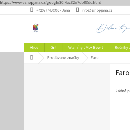
https://www.eshopjana.cz/google30f4ac32e7db93dc.html
Přejít
+420777450360 - Jana
info@eshopjana.cz
na
obsah
Akce
Gril
Vitamíny JML+ Bewit
Ručníky 
Domů
Prodávané značky
Faro
P
Faro
o
s
t
r
Žádné p
a
n
n
í
p