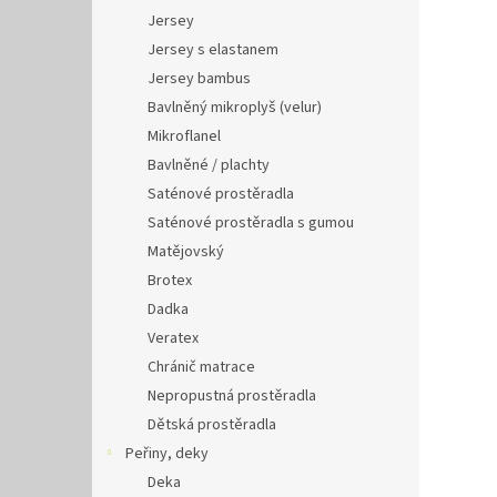
Jersey
Jersey s elastanem
Jersey bambus
Bavlněný mikroplyš (velur)
Mikroflanel
Bavlněné / plachty
Saténové prostěradla
Saténové prostěradla s gumou
Matějovský
Brotex
Dadka
Veratex
Chránič matrace
Nepropustná prostěradla
Dětská prostěradla
Peřiny, deky
Deka