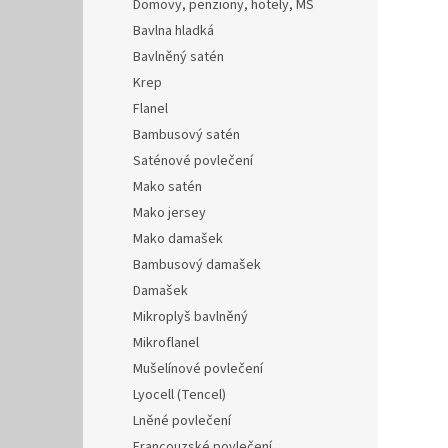
Domovy, penziony, hotely, MŠ
Bavlna hladká
Bavlněný satén
Krep
Flanel
Bambusový satén
Saténové povlečení
Mako satén
Mako jersey
Mako damašek
Bambusový damašek
Damašek
Mikroplyš bavlněný
Mikroflanel
Mušelínové povlečení
Lyocell (Tencel)
Lněné povlečení
Francouzské povlečení