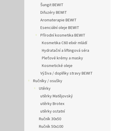
Šungit BEWIT
Difuzéry BEWIT
Aromaterapie BEWIT
Esenciální oleje BEWIT
Přírodní kosmetika BEWIT
Kosmetika C60 elixír mládí
Hydratační a liftingová séra
Pleťové krémy a masky
Kosmetické oleje
Výživa / doplňky stravy BEWIT
Ručníky / osušky
Utěrky
utěrky Matějovský
utěrky Brotex
utěrky ostatní
Ručník 30x50
Ručník 50x100