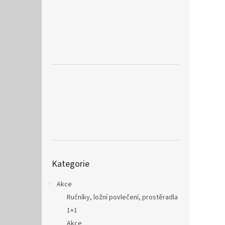
a
n
e
l
Přeskočit
Kategorie
kategorie
Akce
Ručníky, ložní povlečení, prostěradla
1+1
Akce