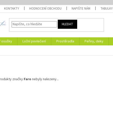
KONTAKTY
HODNOCENÍ OBCHODU
NAPIŠTE NÁM
TABULKY
HLEDAT
/ osušky
Ložní povlečení
Prostěradla
Peřiny, deky
rodukty značky
Faro
nebyly nalezeny...