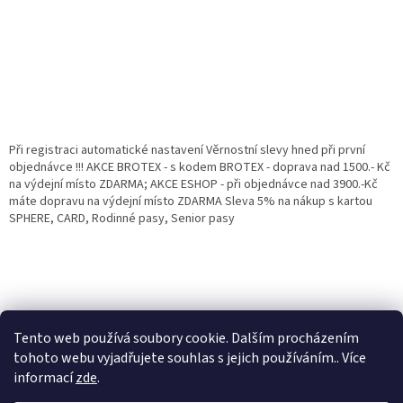
Při registraci automatické nastavení Věrnostní slevy hned při první
objednávce !!! AKCE BROTEX - s kodem BROTEX - doprava nad 1500.- Kč
na výdejní místo ZDARMA; AKCE ESHOP - při objednávce nad 3900.-Kč
máte dopravu na výdejní místo ZDARMA Sleva 5% na nákup s kartou
SPHERE, CARD, Rodinné pasy, Senior pasy
Tento web používá soubory cookie. Dalším procházením
tohoto webu vyjadřujete souhlas s jejich používáním.. Více
informací
zde
.