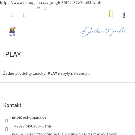
https://www.eshopjana.cz/google30f4ac32e7db93dc.html
Přejít
CZK
NÁKUP
na
obsah
KOŠÍK
iPLAY
Žádné produkty značky
iPLAY
nebyly nalezeny...
Z
á
p
a
Kontakt
t
í
info
@
eshopjana.cz
+420777450360 - Jana
Eshop JANA VŽDY PŘICHÁZÍ S NABÍDKOU KVALITNÍHO ZBOŽÍ...