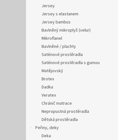
Jersey
Jersey s elastanem
Jersey bambus
Bavlněný mikroplyš (velur)
Mikroflanel
Bavlněné / plachty
Saténové prostěradla
Saténové prostěradla s gumou
Matějovský
Brotex
Dadka
Veratex
Chránič matrace
Nepropustná prostěradla
Dětská prostěradla
Peřiny, deky
Deka