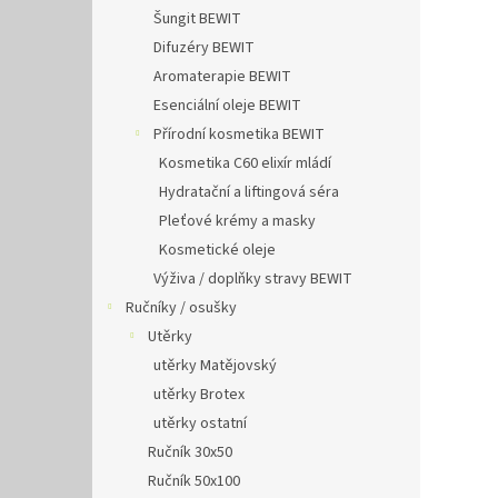
Šungit BEWIT
Difuzéry BEWIT
Aromaterapie BEWIT
Esenciální oleje BEWIT
Přírodní kosmetika BEWIT
Kosmetika C60 elixír mládí
Hydratační a liftingová séra
Pleťové krémy a masky
Kosmetické oleje
Výživa / doplňky stravy BEWIT
Ručníky / osušky
Utěrky
utěrky Matějovský
utěrky Brotex
utěrky ostatní
Ručník 30x50
Ručník 50x100