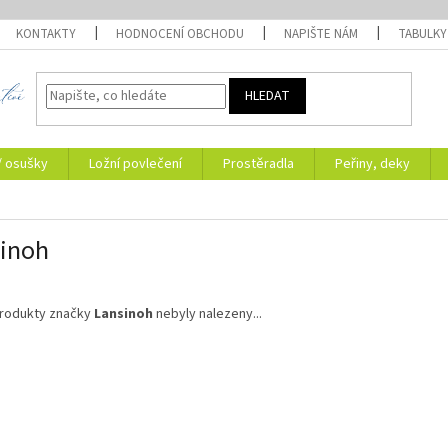
KONTAKTY
HODNOCENÍ OBCHODU
NAPIŠTE NÁM
TABULKY
HLEDAT
/ osušky
Ložní povlečení
Prostěradla
Peřiny, deky
inoh
rodukty značky
Lansinoh
nebyly nalezeny...