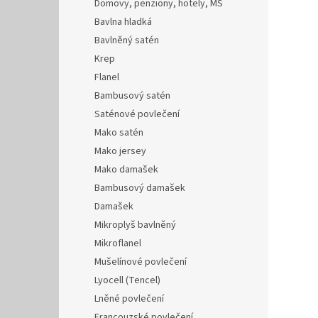
Domovy, penziony, hotely, MŠ
Bavlna hladká
Bavlněný satén
Krep
Flanel
Bambusový satén
Saténové povlečení
Mako satén
Mako jersey
Mako damašek
Bambusový damašek
Damašek
Mikroplyš bavlněný
Mikroflanel
Mušelínové povlečení
Lyocell (Tencel)
Lněné povlečení
Francouzské povlečení