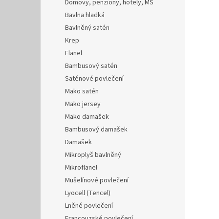
Domovy, penziony, hotely, MŠ
Bavlna hladká
Bavlněný satén
Krep
Flanel
Bambusový satén
Saténové povlečení
Mako satén
Mako jersey
Mako damašek
Bambusový damašek
Damašek
Mikroplyš bavlněný
Mikroflanel
Mušelínové povlečení
Lyocell (Tencel)
Lněné povlečení
Francouzské povlečení