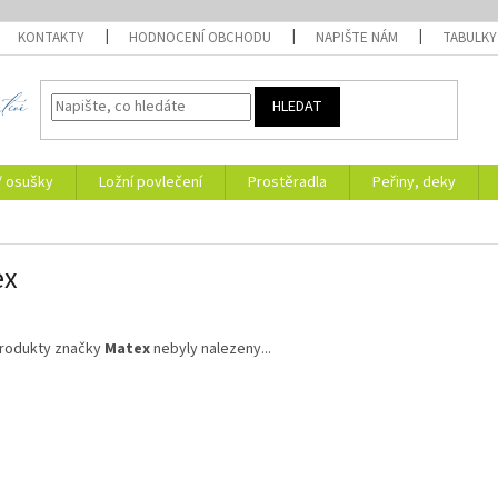
KONTAKTY
HODNOCENÍ OBCHODU
NAPIŠTE NÁM
TABULKY
HLEDAT
/ osušky
Ložní povlečení
Prostěradla
Peřiny, deky
ex
rodukty značky
Matex
nebyly nalezeny...