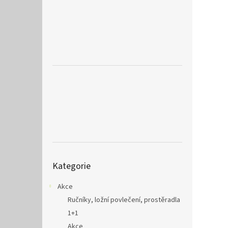
a
n
e
l
Přeskočit
Kategorie
kategorie
Akce
Ručníky, ložní povlečení, prostěradla
1+1
Akce