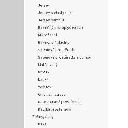
Jersey
Jersey s elastanem
Jersey bambus
Bavlněný mikroplyš (velur)
Mikroflanel
Bavlněné / plachty
Saténové prostěradla
Saténové prostěradla s gumou
Matějovský
Brotex
Dadka
Veratex
Chránič matrace
Nepropustná prostěradla
Dětská prostěradla
Peřiny, deky
Deka