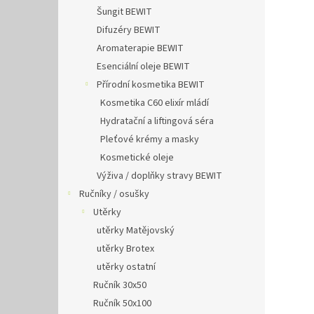
Šungit BEWIT
Difuzéry BEWIT
Aromaterapie BEWIT
Esenciální oleje BEWIT
Přírodní kosmetika BEWIT
Kosmetika C60 elixír mládí
Hydratační a liftingová séra
Pleťové krémy a masky
Kosmetické oleje
Výživa / doplňky stravy BEWIT
Ručníky / osušky
Utěrky
utěrky Matějovský
utěrky Brotex
utěrky ostatní
Ručník 30x50
Ručník 50x100