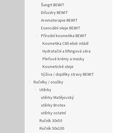
Šungit BEWIT
Difuzéry BEWIT
Aromaterapie BEWIT
Esenciální oleje BEWIT
Přírodní kosmetika BEWIT
Kosmetika C60 elixír mládí
Hydratační a liftingová séra
Pleťové krémy a masky
Kosmetické oleje
Výživa / doplňky stravy BEWIT
Ručníky / osušky
Utěrky
utěrky Matějovský
utěrky Brotex
utěrky ostatní
Ručník 30x50
Ručník 50x100