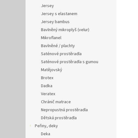
Jersey
Jersey s elastanem
Jersey bambus
Bavlněný mikroplyš (velur)
Mikroflanel
Bavlněné / plachty
Saténové prostěradla
Saténové prostěradla s gumou
Matějovský
Brotex
Dadka
Veratex
Chránič matrace
Nepropustná prostěradla
Dětská prostěradla
Peřiny, deky
Deka