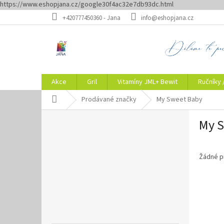
https://www.eshopjana.cz/google30f4ac32e7db93dc.html
Přejít
+420777450360 - Jana
info@eshopjana.cz
na
obsah
Akce
Gril
Vitamíny JML+ Bewit
Ručníky 
Domů
Prodávané značky
My Sweet Baby
P
My 
o
s
t
r
Žádné p
a
n
n
í
p