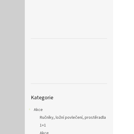
a
n
e
l
Přeskočit
Kategorie
kategorie
Akce
Ručníky, ložní povlečení, prostěradla
1+1
Akce