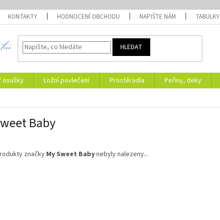
KONTAKTY
HODNOCENÍ OBCHODU
NAPIŠTE NÁM
TABULKY
HLEDAT
/ osušky
Ložní povlečení
Prostěradla
Peřiny, deky
Sweet Baby
rodukty značky
My Sweet Baby
nebyly nalezeny...