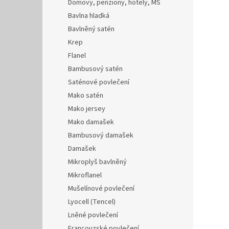
Domovy, penziony, hotely, MŠ
Bavlna hladká
Bavlněný satén
Krep
Flanel
Bambusový satén
Saténové povlečení
Mako satén
Mako jersey
Mako damašek
Bambusový damašek
Damašek
Mikroplyš bavlněný
Mikroflanel
Mušelínové povlečení
Lyocell (Tencel)
Lněné povlečení
Francouzské povlečení