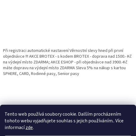
Při registraci automatické nastavení Věrnostní slevy hned při první
objednávce !!! AKCE BROTEX - s kodem BROTEX - doprava nad 1500.- Kč
na výdejní místo ZDARMA; AKCE ESHOP - při objednávce nad 3900.-Kč
máte dopravu na výdejní místo ZDARMA Sleva 5% na nákup s kartou
SPHERE, CARD, Rodinné pasy, Senior pasy
Tento web používá soubory cookie. Dalším procházením
tohoto webu vyjadřujete souhlas s jejich používáním.. Více
informací
zde
.