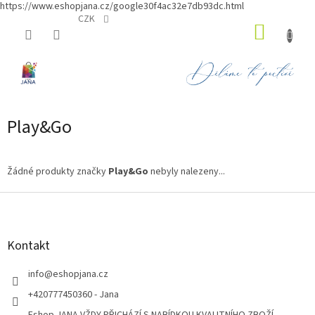
https://www.eshopjana.cz/google30f4ac32e7db93dc.html
Přejít
CZK
NÁKUP
na
obsah
KOŠÍK
Play&Go
Žádné produkty značky
Play&Go
nebyly nalezeny...
Z
á
p
a
Kontakt
t
í
info
@
eshopjana.cz
+420777450360 - Jana
Eshop JANA VŽDY PŘICHÁZÍ S NABÍDKOU KVALITNÍHO ZBOŽÍ...