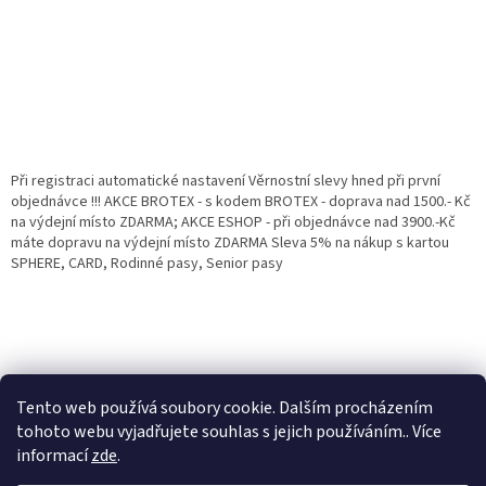
Při registraci automatické nastavení Věrnostní slevy hned při první
objednávce !!! AKCE BROTEX - s kodem BROTEX - doprava nad 1500.- Kč
na výdejní místo ZDARMA; AKCE ESHOP - při objednávce nad 3900.-Kč
máte dopravu na výdejní místo ZDARMA Sleva 5% na nákup s kartou
SPHERE, CARD, Rodinné pasy, Senior pasy
Tento web používá soubory cookie. Dalším procházením
tohoto webu vyjadřujete souhlas s jejich používáním.. Více
informací
zde
.