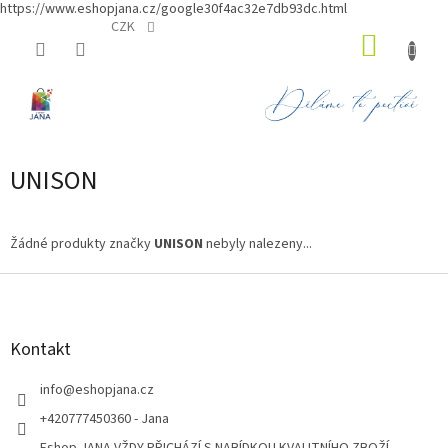
https://www.eshopjana.cz/google30f4ac32e7db93dc.html
Přejít
CZK
NÁKUP
na
obsah
KOŠÍK
UNISON
Žádné produkty značky
UNISON
nebyly nalezeny...
Z
á
p
a
Kontakt
t
í
info
@
eshopjana.cz
+420777450360 - Jana
Eshop JANA VŽDY PŘICHÁZÍ S NABÍDKOU KVALITNÍHO ZBOŽÍ...