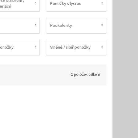
se stříbrem /
Ponožky s lycrou
riální
Podkolenky
ponožky
Vlněné / sibiř ponožky
1
položek celkem