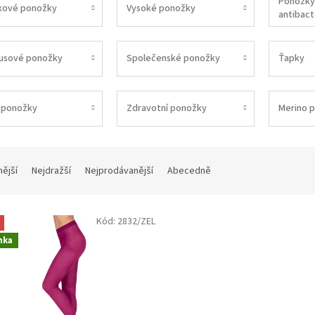
Ponožky 
kové ponožky
Vysoké ponožky
antibacte
usové ponožky
Společenské ponožky
Ťapky
 ponožky
Zdravotní ponožky
Merino 
nější
Nejdražší
Nejprodávanější
Abecedně
Kód:
2832/ZEL
nka