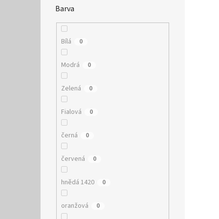
Barva
Bílá
0
Modrá
0
Zelená
0
Fialová
0
černá
0
červená
0
hnědá 1420
0
oranžová
0