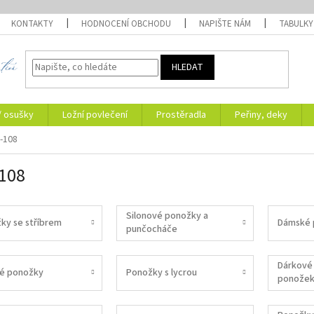
KONTAKTY
HODNOCENÍ OBCHODU
NAPIŠTE NÁM
TABULKY
HLEDAT
/ osušky
Ložní povlečení
Prostěradla
Peřiny, deky
-108
108
Silonové ponožky a
ky se stříbrem
Dámské 
punčocháče
Dárkové 
é ponožky
Ponožky s lycrou
ponože