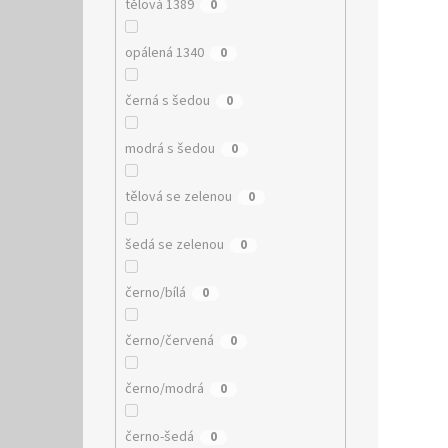
tělová 1389
0
opálená 1340
0
černá s šedou
0
modrá s šedou
0
tělová se zelenou
0
šedá se zelenou
0
černo/bílá
0
černo/červená
0
černo/modrá
0
černo-šedá
0