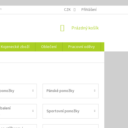
 VELIKOSTÍ
OZNAČENÍ DEN
NÁVODY NA ÚDRŽBU
CZK
Přihlášení
VYSVĚTLENÍ
NÁKUPNÍ
Prázdný košík
KOŠÍK
Kojenecké zboží
Oblečení
Pracovní oděvy
Vše pro HO
ponožky
Pánské ponožky
balení
Sportovní ponožky
k