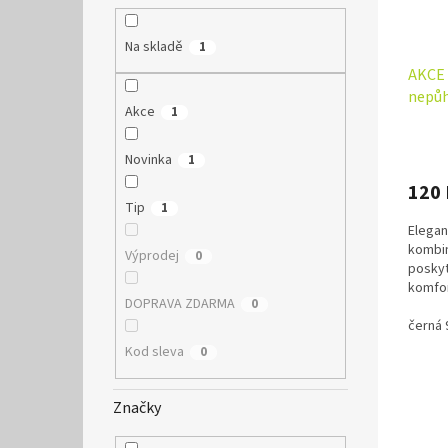
o
k
d
t
Na skladě
1
u
ů
k
AKCE 
t
nepůh
Akce
1
ů
Průmě
hodno
Novinka
1
produ
120
je
Tip
1
5,0
Elegan
z
kombin
5
Výprodej
0
poskyt
hvězdi
komfor
DOPRAVA ZDARMA
0
ocenít
černá 
Kod sleva
0
Značky