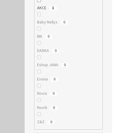
AKCE
1
Baby Nellys
0
BN
0
DADKA
0
Eshop JANA
0
Evona
0
Novia
0
Noviti
0
Z&Z
0