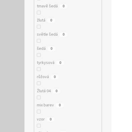
tmavě šedá
0
žlutá
0
světle šedá
0
šedá
0
tyrkysová
0
růžová
0
Žlutá 04
0
mix barev
0
vzor
0