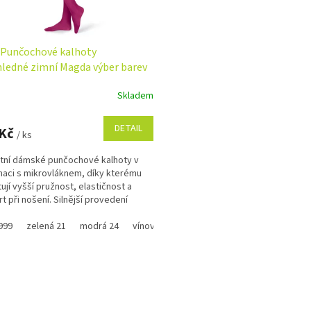
Punčochové kalhoty
ledné zimní Magda výber barev
Skladem
rné
cení
ktu
DETAIL
 Kč
/ ks
tní dámské punčochové kalhoty v
aci s mikrovláknem, díky kterému
ují vyšší pružnost, elastičnost a
ček.
t při nošení. Silnější provedení
e v chladných...
999
zelená 21
modrá 24
vínová 3
šedá 14
tmavě modrá 5
r
O
v
l
á