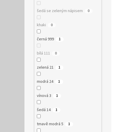
šedá se zeleným nápisem
0
khaki
0
černá 999
1
bílá 111
0
zelená 21
1
modrá 24
1
vínová 3
1
šedá 14
1
tmavě modrá 5
1