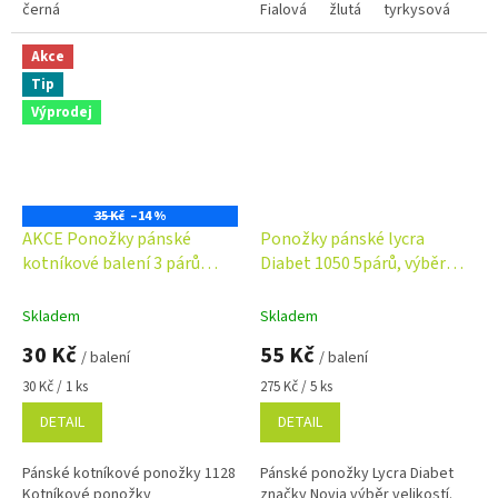
černá
Fialová
žlutá
tyrkysová
Akce
Tip
Výprodej
35 Kč
–14 %
AKCE Ponožky pánské
Ponožky pánské lycra
kotníkové balení 3 párů
Diabet 1050 5párů, výběr
1128
velikostí
Skladem
Skladem
30 Kč
55 Kč
/ balení
/ balení
Měrná
Měrná
30 Kč / 1 ks
275 Kč / 5 ks
cena:
cena:
DETAIL
DETAIL
Pánské kotníkové ponožky 1128
Pánské ponožky Lycra Diabet
Kotníkové ponožky
značky Novia výběr velikostí.