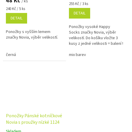
48 Kč
/ ks
je
Měrná
255 Kč / 3 ks
5,0
Měrná
cena:
240 Kč / 5 ks
DETAIL
cena:
z
DETAIL
5
hvězdiček.
Ponožky vysoké Happy
Ponožky s vyšším lemem
Socks značky Novia, výběr
značky Novia, výběr velikostí.
velikostí. Do košíku vložte 3
kusy z jedné velikosti = balení !
černá
mix barev
Ponožky Pánské kotníčkové
Novia s proužky nízké 1124
Skladem