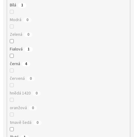
Bílá
1
Modrá
0
Zelená
0
Fialová
1
černá
4
červená
0
hnědá 1420
0
oranžová
0
tmavě šedá
0