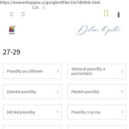
https://www.eshopjana.cz/google30f4ac32e7db93dc.html
Přejít
CZK
NÁKUP
na
obsah
KOŠÍK
27-29
Silonové ponožky a
Ponožky se stříbrem
punčocháče
Dámské ponožky
Pánské ponožky
Dětské ponožky
Ponožky s lycrou