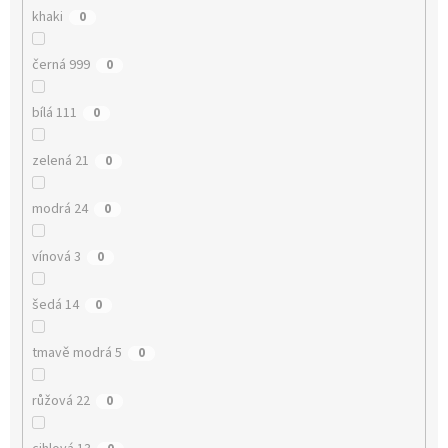
khaki
0
černá 999
0
bílá 111
0
zelená 21
0
modrá 24
0
vínová 3
0
šedá 14
0
tmavě modrá 5
0
růžová 22
0