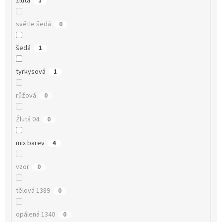
žlutá
1
světle šedá
0
šedá
1
tyrkysová
1
růžová
0
Žlutá 04
0
mix barev
4
vzor
0
tělová 1389
0
opálená 1340
0