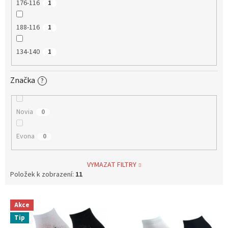
176-116
1
188-116
1
134-140
1
Značka
?
Novia
0
Evona
0
VYMAZAT FILTRY
Položek k zobrazení:
11
V
Akce
ý
Tip
p