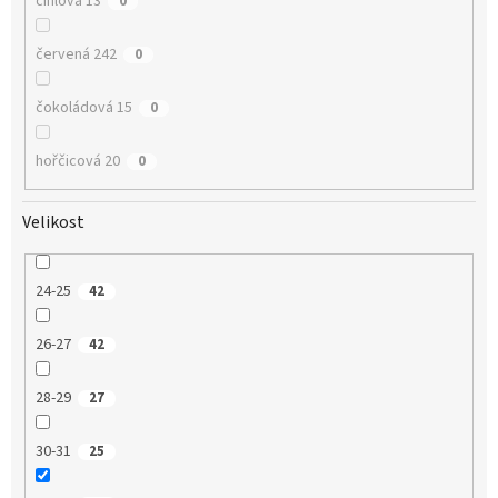
cihlová 13
0
červená 242
0
čokoládová 15
0
hořčicová 20
0
Velikost
24-25
42
26-27
42
28-29
27
30-31
25