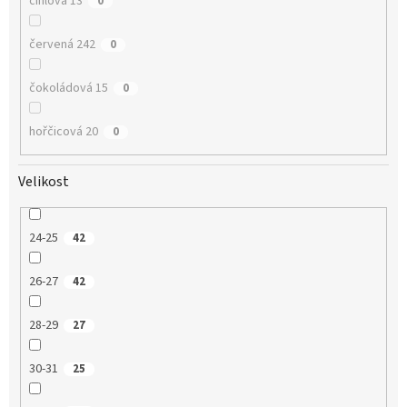
cihlová 13
0
červená 242
0
čokoládová 15
0
hořčicová 20
0
Velikost
24-25
42
26-27
42
28-29
27
30-31
25