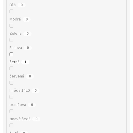
Bílá
0
Modrá
0
Zelená
0
Fialová
0
černá
1
červená
0
hnědá 1420
0
oranžová
0
tmavě šedá
0