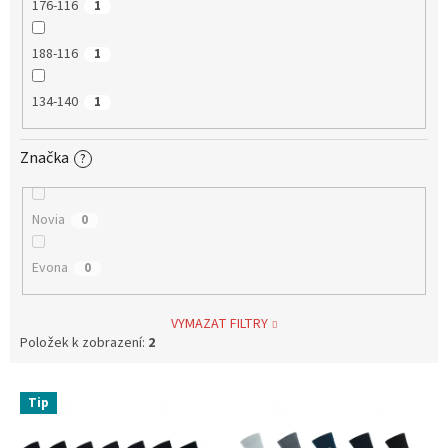
176-116
1
188-116
1
134-140
1
Značka
?
Novia
0
Evona
0
VYMAZAT FILTRY
Položek k zobrazení:
2
V
Tip
ý
p