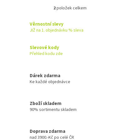
2
položek celkem
O
v
l
Věrnostní slevy
á
JIŽ na 1. objednávku % sleva
d
a
c
Slevové kody
í
Přehled kodu zde
p
r
v
k
Dárek zdarma
y
Ke každé objednávce
v
ý
p
Zboží skladem
i
90% sortimentu skladem
s
u
Doprava zdarma
nad 3900.-Kč po celé ČR