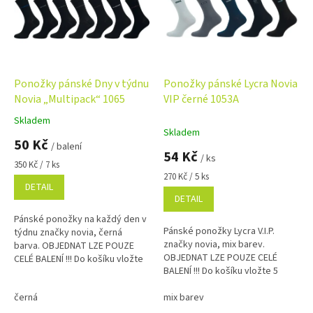
i
s
p
r
o
d
Ponožky pánské Dny v týdnu
Ponožky pánské Lycra Novia
u
Novia „Multipack“ 1065
VIP černé 1053A
k
Skladem
Průměrné
t
Skladem
hodnocení
50 Kč
ů
/ balení
produktu
54 Kč
/ ks
je
Měrná
350 Kč / 7 ks
5,0
cena:
Měrná
270 Kč / 5 ks
DETAIL
cena:
z
DETAIL
5
hvězdiček.
Pánské ponožky na každý den v
Pánské ponožky Lycra V.I.P.
týdnu značky novia, černá
značky novia, mix barev.
barva. OBJEDNAT LZE POUZE
OBJEDNAT LZE POUZE CELÉ
CELÉ BALENÍ !!! Do košíku vložte
BALENÍ !!! Do košíku vložte 5
7 kusů z jedné velikosti = balení !
kusů z jedné velikosti = balení !
černá
mix barev