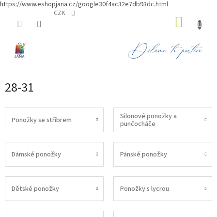
https://www.eshopjana.cz/google30f4ac32e7db93dc.html
Přejít
CZK
NÁKUP
na
obsah
KOŠÍK
28-31
Silonové ponožky a
Ponožky se stříbrem
punčocháče
Dámské ponožky
Pánské ponožky
Dětské ponožky
Ponožky s lycrou