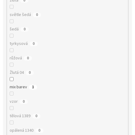
žlutá
0
světle šedá
0
šedá
0
tyrkysová
0
růžová
0
Žlutá 04
0
mix barev
1
vzor
0
tělová 1389
0
opálená 1340
0