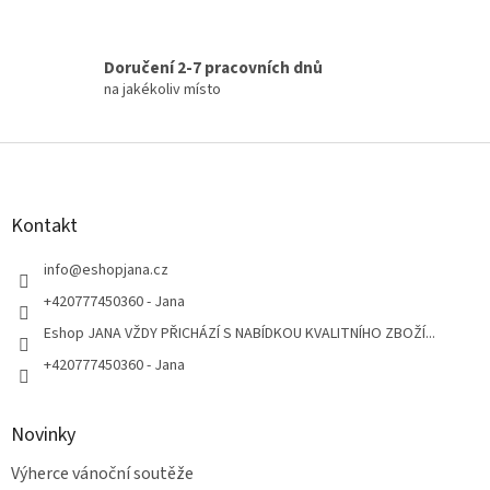
Doručení 2-7 pracovních dnů
na jakékoliv místo
Z
á
p
a
Kontakt
t
í
info
@
eshopjana.cz
+420777450360 - Jana
Eshop JANA VŽDY PŘICHÁZÍ S NABÍDKOU KVALITNÍHO ZBOŽÍ...
+420777450360 - Jana
Novinky
Výherce vánoční soutěže