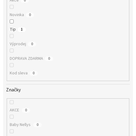
Akce
0
Novinka
0
Tip
1
Výprodej
0
DOPRAVA ZDARMA
0
Kod sleva
0
Značky
AKCE
0
Baby Nellys
0