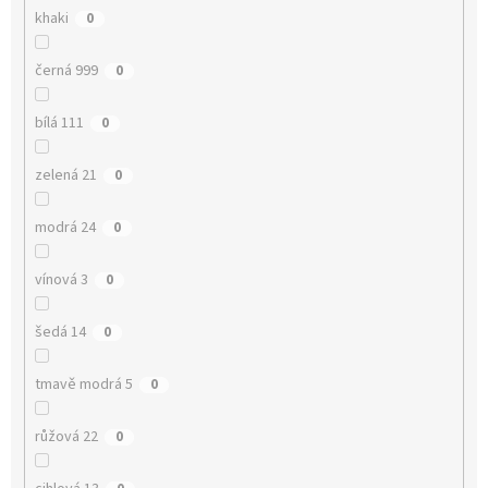
khaki
0
černá 999
0
bílá 111
0
zelená 21
0
modrá 24
0
vínová 3
0
šedá 14
0
tmavě modrá 5
0
růžová 22
0