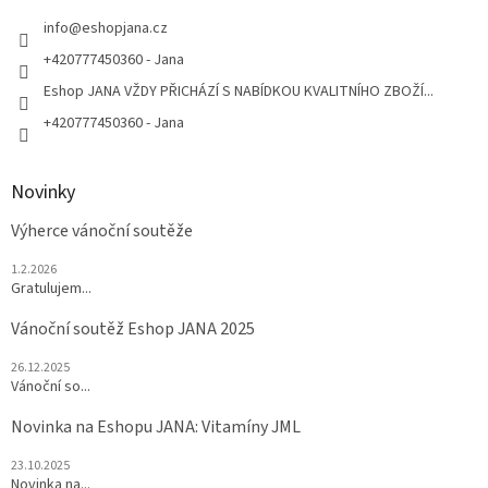
t
í
info
@
eshopjana.cz
+420777450360 - Jana
Eshop JANA VŽDY PŘICHÁZÍ S NABÍDKOU KVALITNÍHO ZBOŽÍ...
+420777450360 - Jana
Novinky
Výherce vánoční soutěže
1.2.2026
Gratulujem...
Vánoční soutěž Eshop JANA 2025
26.12.2025
Vánoční so...
Novinka na Eshopu JANA: Vitamíny JML
23.10.2025
Novinka na...