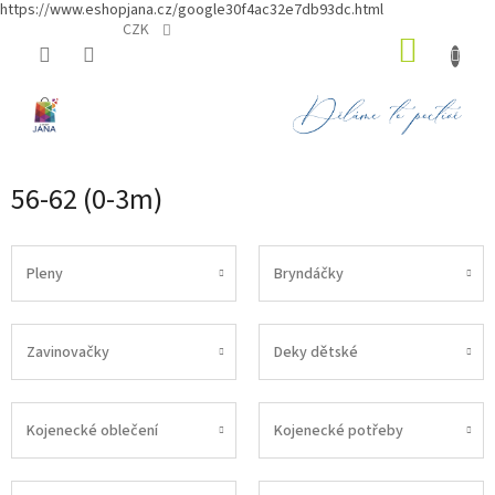
https://www.eshopjana.cz/google30f4ac32e7db93dc.html
Přejít
CZK
NÁKUP
na
obsah
KOŠÍK
56-62 (0-3m)
Pleny
Bryndáčky
Zavinovačky
Deky dětské
Kojenecké oblečení
Kojenecké potřeby