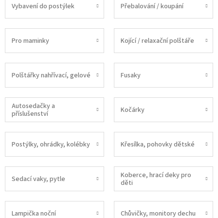
Vybavení do postýlek
Přebalování / koupání
Pro maminky
Kojící / relaxační polštáře
Polštářky nahřívací, gelové
Fusaky
Autosedačky a
Kočárky
příslušenství
Postýlky, ohrádky, kolébky
Křesílka, pohovky dětské
Koberce, hrací deky pro
Sedací vaky, pytle
děti
Lampička noční
Chůvičky, monitory dechu