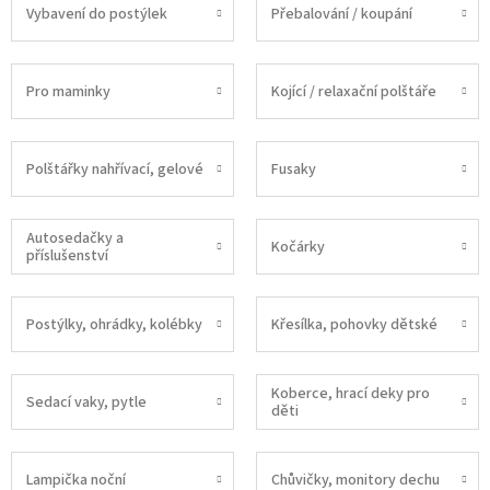
Vybavení do postýlek
Přebalování / koupání
Pro maminky
Kojící / relaxační polštáře
Polštářky nahřívací, gelové
Fusaky
Autosedačky a
Kočárky
příslušenství
Postýlky, ohrádky, kolébky
Křesílka, pohovky dětské
Koberce, hrací deky pro
Sedací vaky, pytle
děti
Lampička noční
Chůvičky, monitory dechu