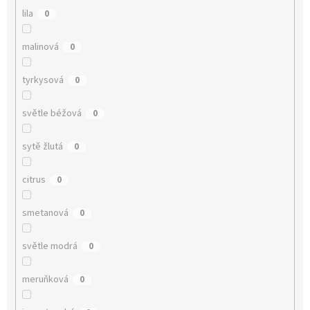
lila
0
malinová
0
tyrkysová
0
světle béžová
0
sytě žlutá
0
citrus
0
smetanová
0
světle modrá
0
meruňková
0