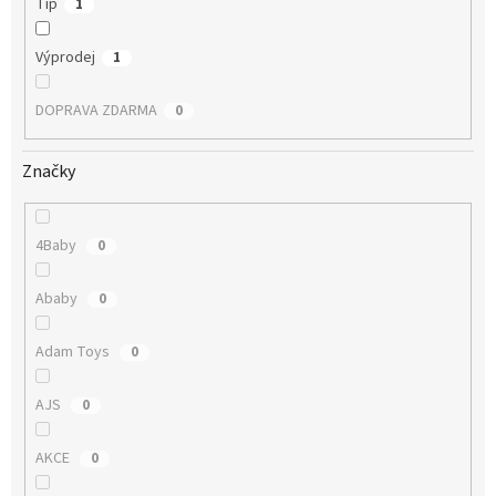
Tip
1
Výprodej
1
DOPRAVA ZDARMA
0
Značky
4Baby
0
Ababy
0
Adam Toys
0
AJS
0
AKCE
0