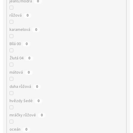
jeans/modrá
0
růžová
0
karamelová
0
Bílá 00
0
Žlutá 04
0
mátová
0
duha růžová
0
hvězdy šedé
0
mráčky růžové
0
oceán
0