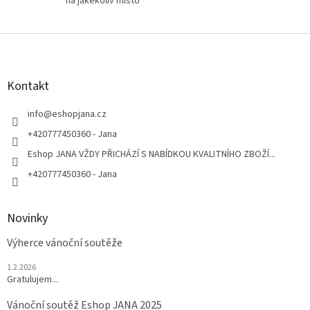
na jakékoliv místo
Z
á
p
a
Kontakt
t
í
info
@
eshopjana.cz
+420777450360 - Jana
Eshop JANA VŽDY PŘICHÁZÍ S NABÍDKOU KVALITNÍHO ZBOŽÍ...
+420777450360 - Jana
Novinky
Výherce vánoční soutěže
1.2.2026
Gratulujem...
Vánoční soutěž Eshop JANA 2025