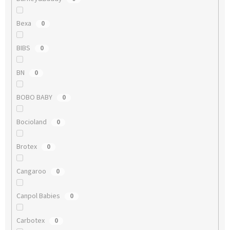
Bexa
0
BIBS
0
BN
0
BOBO BABY
0
Bocioland
0
Brotex
0
Cangaroo
0
Canpol Babies
0
Carbotex
0