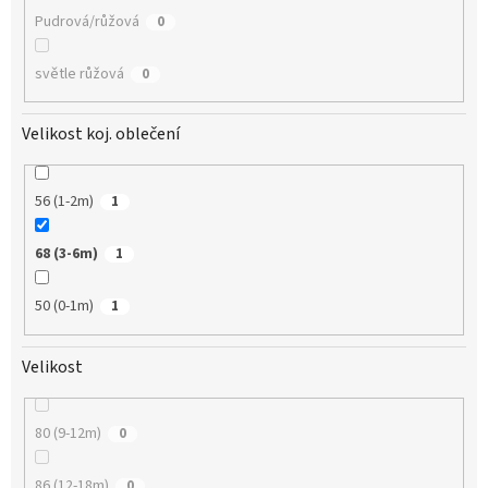
Pudrová/růžová
0
světle růžová
0
Velikost koj. oblečení
56 (1-2m)
1
68 (3-6m)
1
50 (0-1m)
1
Velikost
80 (9-12m)
0
86 (12-18m)
0