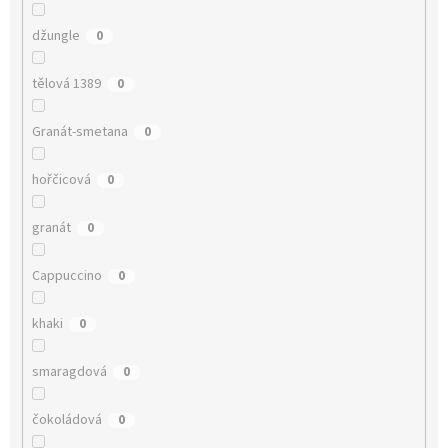
džungle
0
tělová 1389
0
Granát-smetana
0
hořčicová
0
granát
0
Cappuccino
0
khaki
0
smaragdová
0
čokoládová
0