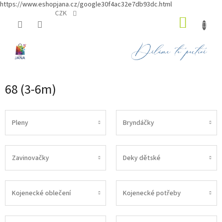
https://www.eshopjana.cz/google30f4ac32e7db93dc.html
Přejít
CZK
NÁKUP
na
obsah
KOŠÍK
68 (3-6m)
Pleny
Bryndáčky
Zavinovačky
Deky dětské
Kojenecké oblečení
Kojenecké potřeby