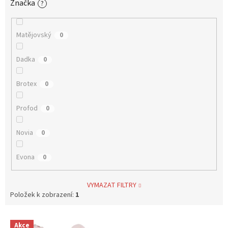
Značka
?
Matějovský
0
Dadka
0
Brotex
0
Profod
0
Novia
0
Evona
0
VYMAZAT FILTRY
Položek k zobrazení:
1
V
Akce