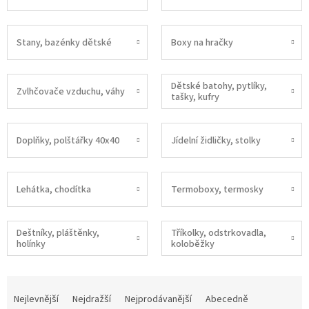
Stany, bazénky dětské
Boxy na hračky
Dětské batohy, pytlíky,
Zvlhčovače vzduchu, váhy
tašky, kufry
Doplňky, polštářky 40x40
Jídelní židličky, stolky
Lehátka, chodítka
Termoboxy, termosky
Deštníky, pláštěnky,
Tříkolky, odstrkovadla,
holínky
koloběžky
Ř
a
Nejlevnější
Nejdražší
Nejprodávanější
Abecedně