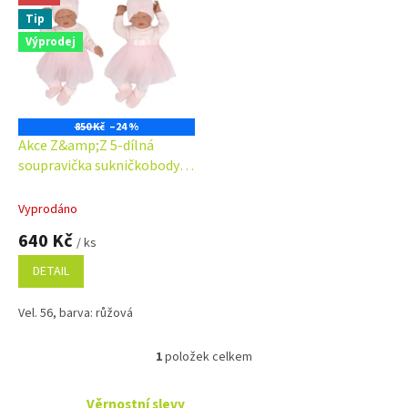
ý
Tip
p
i
Výprodej
s
p
r
o
850 Kč
–24 %
d
Akce Z&amp;Z 5-dílná
u
soupravička sukničkobody,
k
punčochy, čepička, čelenka,
t
botičky - růžová
Vyprodáno
ů
640 Kč
/ ks
DETAIL
Vel. 56, barva: růžová
1
položek celkem
O
v
l
Věrnostní slevy