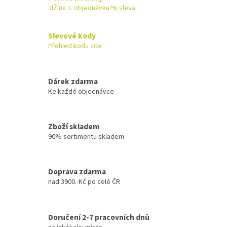
á
JIŽ na 1. objednávku % sleva
d
a
c
Slevové kody
í
Přehled kodu zde
p
r
v
k
Dárek zdarma
y
Ke každé objednávce
v
ý
p
Zboží skladem
i
90% sortimentu skladem
s
u
Doprava zdarma
nad 3900.-Kč po celé ČR
Doručení 2-7 pracovních dnů