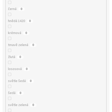
černá
0
hnědá 1420
0
krémová
0
tmavě zelená
0
žlutá
0
lososová
0
světle šedá
0
šedá
0
světle zelená
0