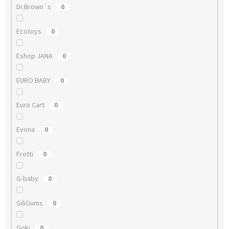
Dr.Brown´s
0
Ecotoys
0
Eshop JANA
0
EURO BABY
0
Euro Cart
0
Evona
0
Frotti
0
G-baby
0
GiliGums
0
Goki
0