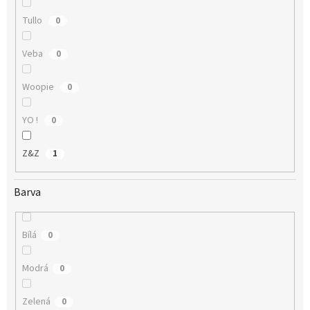
Tullo
0
Veba
0
Woopie
0
YO !
0
Z&Z
1
Barva
Bílá
0
Modrá
0
Zelená
0