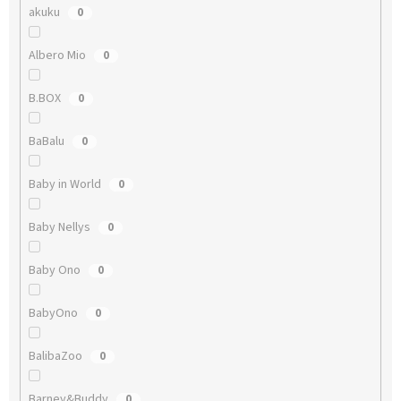
akuku
0
Albero Mio
0
B.BOX
0
BaBalu
0
Baby in World
0
Baby Nellys
0
Baby Ono
0
BabyOno
0
BalibaZoo
0
Barney&Buddy
0