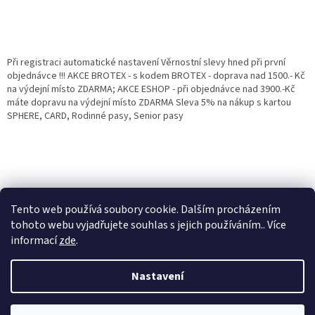
Při registraci automatické nastavení Věrnostní slevy hned při první
objednávce !!! AKCE BROTEX - s kodem BROTEX - doprava nad 1500.- Kč
na výdejní místo ZDARMA; AKCE ESHOP - při objednávce nad 3900.-Kč
máte dopravu na výdejní místo ZDARMA Sleva 5% na nákup s kartou
SPHERE, CARD, Rodinné pasy, Senior pasy
Tento web používá soubory cookie. Dalším procházením
tohoto webu vyjadřujete souhlas s jejich používáním.. Více
informací
zde
.
Vytvořil Shoptet
Věrnostní porgram: Již od první objednávky s registrací automaticky
Nastavení
nastavená Věrnostní sleva 3% - 10% na Všechny Vaše další nákupy. Čím
víc nakoupíte, tím větší slevu můžete získat. Vaše objednávky se sčítají.
Využít můžete i "Slevové kody" nebo DOPRAVU ZDARMA. Přejeme
Copyright 2026
Eshop Jana
. Všechna práva vyhrazena.