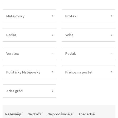
Matějovský
Brotex
Dadka
Veba
Veratex
Povlak
Polštářky Matějovský
Přehoz na postel
Atlas grádl
Ř
a
Nejlevnější
Nejdražší
Nejprodávanější
Abecedně