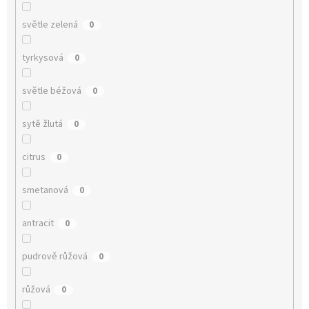
světle zelená
0
tyrkysová
0
světle béžová
0
sytě žlutá
0
citrus
0
smetanová
0
antracit
0
pudrově růžová
0
růžová
0