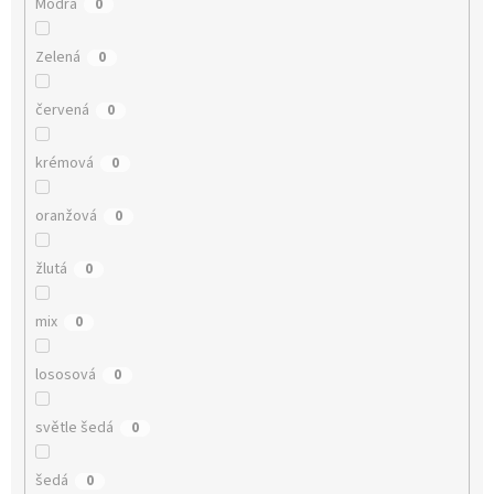
Modrá
0
Zelená
0
červená
0
krémová
0
oranžová
0
žlutá
0
mix
0
lososová
0
světle šedá
0
šedá
0