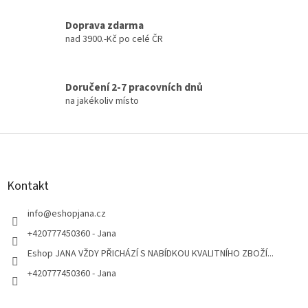
Doprava zdarma
nad 3900.-Kč po celé ČR
Doručení 2-7 pracovních dnů
na jakékoliv místo
Z
á
p
a
Kontakt
t
í
info
@
eshopjana.cz
+420777450360 - Jana
Eshop JANA VŽDY PŘICHÁZÍ S NABÍDKOU KVALITNÍHO ZBOŽÍ...
+420777450360 - Jana