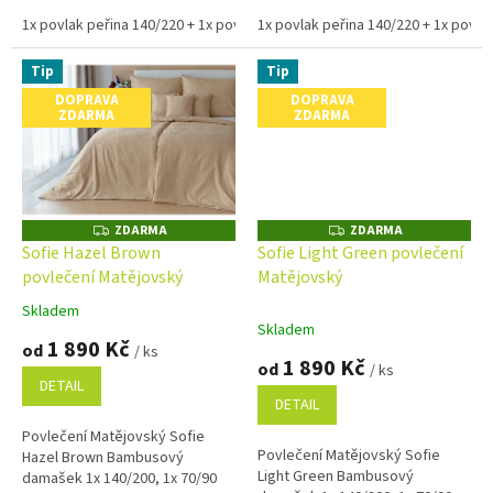
1x povlak peřina 140/220 + 1x povlak na polštář 70/90
1x povlak peřina 140/220 + 1x povlak
1x povlak peřin
Tip
Tip
DOPRAVA
DOPRAVA
ZDARMA
ZDARMA
ZDARMA
ZDARMA
Z
Z
D
D
Sofie Hazel Brown
Sofie Light Green povlečení
A
A
povlečení Matějovský
Matějovský
R
R
M
M
A
A
Skladem
Průměrné
Skladem
hodnocení
1 890 Kč
od
/ ks
produktu
1 890 Kč
od
/ ks
je
DETAIL
5,0
DETAIL
z
Povlečení Matějovský Sofie
5
Povlečení Matějovský Sofie
Hazel Brown Bambusový
hvězdiček.
Light Green Bambusový
damašek 1x 140/200, 1x 70/90