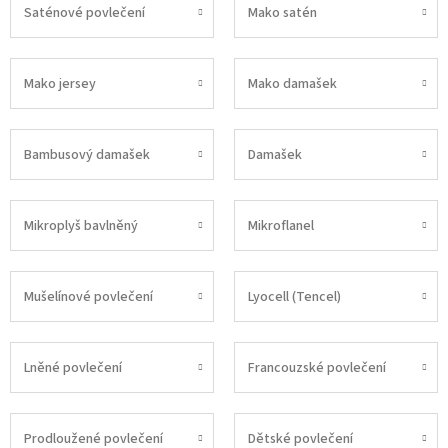
Saténové povlečení
Mako satén
Mako jersey
Mako damašek
Bambusový damašek
Damašek
Mikroplyš bavlněný
Mikroflanel
Mušelínové povlečení
Lyocell (Tencel)
Lněné povlečení
Francouzské povlečení
Prodloužené povlečení
Dětské povlečení