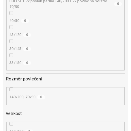
DUO SET 2x povlak peřina 140/200 + 2x povlak na polštář
0
70/90
40x50
0
45x120
0
50x145
0
55x180
0
Rozměr povlečení
140x200, 70x90
0
Velikost