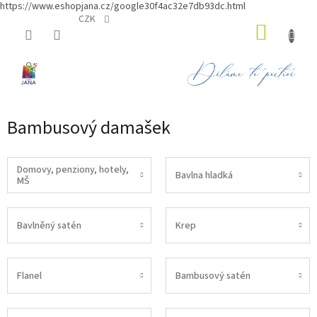
https://www.eshopjana.cz/google30f4ac32e7db93dc.html
Přejít
CZK
NÁKUP
na
obsah
KOŠÍK
Bambusový damašek
Domovy, penziony, hotely,
Bavlna hladká
MŠ
Bavlněný satén
Krep
Flanel
Bambusový satén