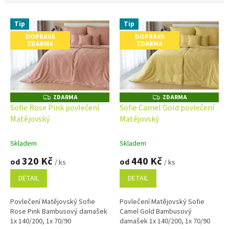
V
Tip
Tip
ý
DOPRAVA
DOPRAVA
p
ZDARMA
ZDARMA
i
s
p
r
o
ZDARMA
ZDARMA
Z
Z
D
D
d
Sofie Rose Pink povlečení
Sofie Camel Gold povlečení
A
A
u
Matějovský
Matějovský
R
R
M
M
k
A
A
t
Skladem
Skladem
ů
320 Kč
440 Kč
od
od
/ ks
/ ks
DETAIL
DETAIL
Povlečení Matějovský Sofie
Povlečení Matějovský Sofie
Rose Pink Bambusový damašek
Camel Gold Bambusový
1x 140/200, 1x 70/90
damašek 1x 140/200, 1x 70/90