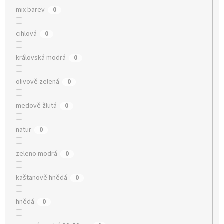
mix barev
0
cihlová
0
královská modrá
0
olivově zelená
0
medově žlutá
0
natur
0
zeleno modrá
0
kaštanově hnědá
0
hnědá
0