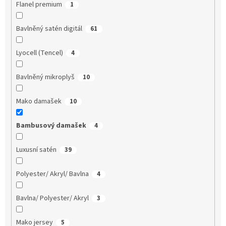
Flanel premium
1
Bavlněný satén digitál
61
Lyocell (Tencel)
4
Bavlněný mikroplyš
10
Mako damašek
10
Bambusový damašek
4
Luxusní satén
39
Polyester/ Akryl/ Bavlna
4
Bavlna/ Polyester/ Akryl
3
Mako jersey
5