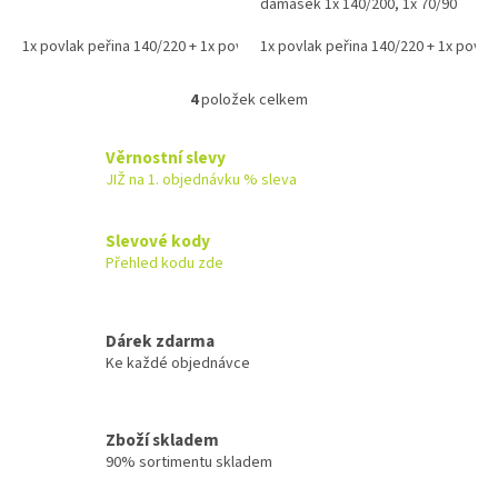
damašek 1x 140/200, 1x 70/90
1x povlak peřina 140/220 + 1x povlak na polštář 70/90
1x povlak peřina 140/220 + 1x povlak
1x povlak peřin
4
položek celkem
O
v
l
Věrnostní slevy
á
JIŽ na 1. objednávku % sleva
d
a
c
Slevové kody
í
Přehled kodu zde
p
r
v
k
Dárek zdarma
y
Ke každé objednávce
v
ý
p
Zboží skladem
i
90% sortimentu skladem
s
u