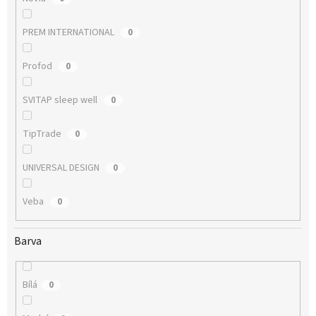
PREM INTERNATIONAL
0
Profod
0
SVITAP sleep well
0
TipTrade
0
UNIVERSAL DESIGN
0
Veba
0
Barva
Bílá
0