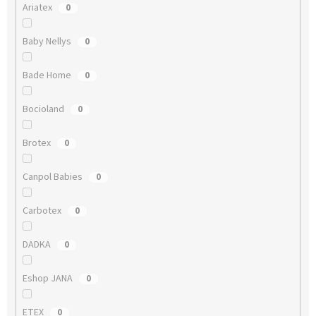
Ariatex
0
Baby Nellys
0
Bade Home
0
Bocioland
0
Brotex
0
Canpol Babies
0
Carbotex
0
DADKA
0
Eshop JANA
0
ETEX
0