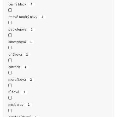
černý black
4
tmavě modrý navy
4
petrolejová
1
smetanová
1
oříšková
1
antracit
4
meruňková
2
růžová
1
mix barev
2