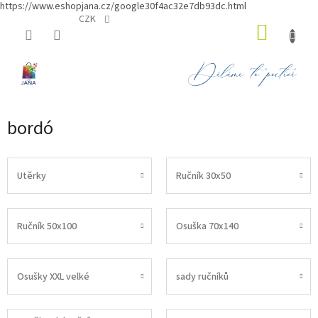
https://www.eshopjana.cz/google30f4ac32e7db93dc.html
Přejít
CZK
NÁKUP
na
obsah
KOŠÍK
bordó
Utěrky
Ručník 30x50
Ručník 50x100
Osuška 70x140
Osušky XXL velké
sady ručníků