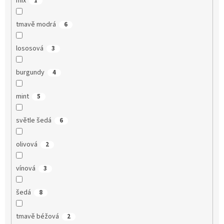
mix
1
tmavě modrá
6
lososová
3
burgundy
4
mint
5
světle šedá
6
olivová
2
vínová
3
šedá
8
tmavě béžová
2