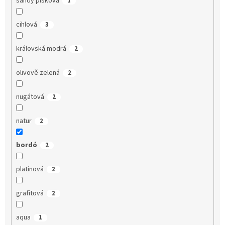
sandy písková
1
cihlová
3
královská modrá
2
olivově zelená
2
nugátová
2
natur
2
bordó
2
platinová
2
grafitová
2
aqua
1