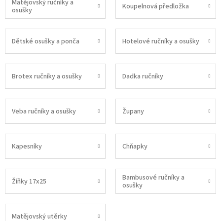
Matějovský ručníky a
Koupelnová předložka
osušky
Dětské osušky a ponča
Hotelové ručníky a osušky
Brotex ručníky a osušky
Dadka ručníky
Veba ručníky a osušky
Župany
Kapesníky
Chňapky
Bambusové ručníky a
Žíňky 17x25
osušky
Matějovský utěrky