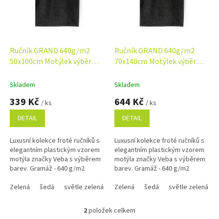
s
p
r
o
d
Ručník GRAND 640g/m2
Ručník GRAND 640g/m2
u
50x100cm Motýlek výběr
70x140cm Motýlek výběr
k
barev Veba
barev Veba
t
Skladem
Skladem
ů
339 Kč
644 Kč
/ ks
/ ks
DETAIL
DETAIL
Luxusní kolekce froté ručníků s
Luxusní kolekce froté ručníků s
elegantním plastickým vzorem
elegantním plastickým vzorem
motýla značky Veba s výběrem
motýla značky Veba s výběrem
barev. Gramáž - 640 g/m2
barev. Gramáž - 640 g/m2
Zelená
šedá
světle zelená
tmavě hnědá
Zelená
šedá
starorůžová
světle zelená
antr
2
položek celkem
O