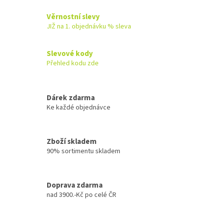
v
l
Věrnostní slevy
á
JIŽ na 1. objednávku % sleva
d
a
c
Slevové kody
í
Přehled kodu zde
p
r
v
k
Dárek zdarma
y
Ke každé objednávce
v
ý
p
Zboží skladem
i
90% sortimentu skladem
s
u
Doprava zdarma
nad 3900.-Kč po celé ČR