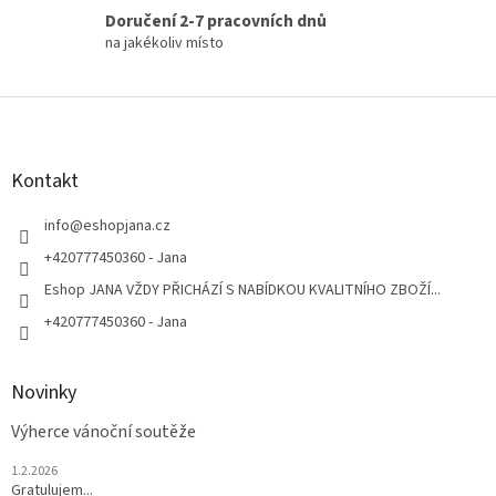
Doručení 2-7 pracovních dnů
na jakékoliv místo
Z
á
p
a
Kontakt
t
í
info
@
eshopjana.cz
+420777450360 - Jana
Eshop JANA VŽDY PŘICHÁZÍ S NABÍDKOU KVALITNÍHO ZBOŽÍ...
+420777450360 - Jana
Novinky
Výherce vánoční soutěže
1.2.2026
Gratulujem...