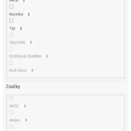
Akce
1
Novinka
1
Tip
2
Výprodej
0
DOPRAVA ZDARMA
0
Kod sleva
0
Značky
AKCE
0
akuku
0