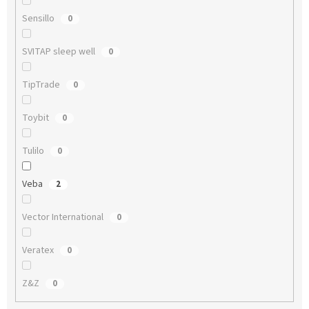
Sensillo
0
SVITAP sleep well
0
TipTrade
0
Toybit
0
Tulilo
0
Veba
2
Vector International
0
Veratex
0
Z&Z
0