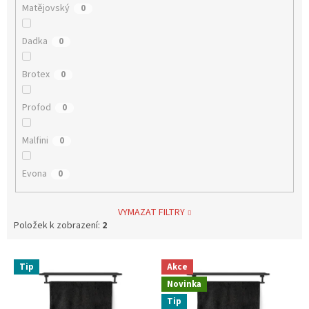
Matějovský
0
Dadka
0
Brotex
0
Profod
0
Malfini
0
Evona
0
VYMAZAT FILTRY
Položek k zobrazení:
2
V
Tip
Akce
ý
Novinka
p
i
Tip