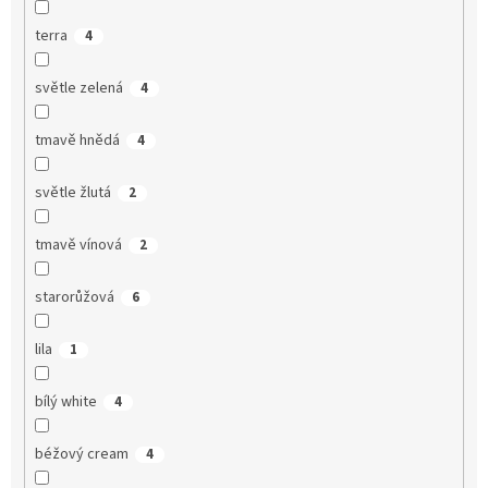
terra
4
světle zelená
4
tmavě hnědá
4
světle žlutá
2
tmavě vínová
2
starorůžová
6
lila
1
bílý white
4
béžový cream
4