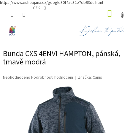
https://www.eshopjana.cz/google30f4ac32e7db93dc.html
Přejít
CZK
NÁKUP
na
obsah
KOŠÍK
Bunda CXS 4ENVI HAMPTON, pánská,
tmavě modrá
Průměrné
Neohodnoceno
Podrobnosti hodnocení
Značka:
Canis
hodnocení
produktu
je
0,0
z
5
hvězdiček.