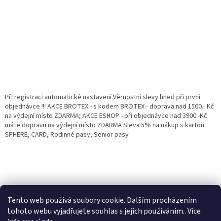
Při registraci automatické nastavení Věrnostní slevy hned při první
objednávce !!! AKCE BROTEX - s kodem BROTEX - doprava nad 1500.- Kč
na výdejní místo ZDARMA; AKCE ESHOP - při objednávce nad 3900.-Kč
máte dopravu na výdejní místo ZDARMA Sleva 5% na nákup s kartou
SPHERE, CARD, Rodinné pasy, Senior pasy
Tento web používá soubory cookie. Dalším procházením
tohoto webu vyjadřujete souhlas s jejich používáním.. Více