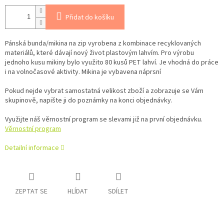
Přidat do košíku
Pánská bunda/mikina na zip vyrobena z kombinace recyklovaných
materiálů, které dávají nový život plastovým lahvím. Pro výrobu
jednoho kusu mikiny bylo využito 80 kusů PET lahví. Je vhodná do práce
i na volnočasové aktivity. Mikina je vybavena náprsní
Pokud nejde vybrat samostatná velikost zboží a zobrazuje se Vám
skupinově, napište ji do poznámky na konci objednávky.
Využijte náš věrnostní program se slevami již na první objednávku.
Věrnostní program
Detailní informace
ZEPTAT SE
HLÍDAT
SDÍLET