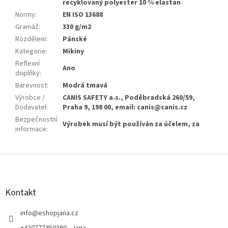
recyklovaný polyester 10 % elastan
Normy
:
EN ISO 13688
Gramáž
:
330 g/m2
Rozdělení
:
Pánské
Kategorie
:
Mikiny
Reflexní
Ano
doplňky
:
Barevnost
:
Modrá tmavá
Výrobce /
CANIS SAFETY a.s., Poděbradská 260/59,
Dodavatel
:
Praha 9, 198 00, email: canis@canis.cz
Bezpečnostní
Výrobek musí být používán za účelem, za
informace
:
Z
á
p
a
Kontakt
t
í
info
@
eshopjana.cz