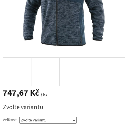
747,67 Kč
/ ks
Měrná
Zvolte variantu
cena:
Velikost