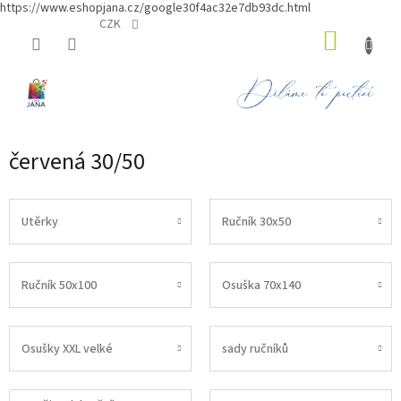
https://www.eshopjana.cz/google30f4ac32e7db93dc.html
Přejít
CZK
NÁKUP
na
obsah
KOŠÍK
červená 30/50
Utěrky
Ručník 30x50
Ručník 50x100
Osuška 70x140
Osušky XXL velké
sady ručníků