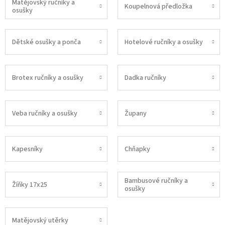
Matějovský ručníky a
Koupelnová předložka
osušky
Dětské osušky a ponča
Hotelové ručníky a osušky
Brotex ručníky a osušky
Dadka ručníky
Veba ručníky a osušky
Župany
Kapesníky
Chňapky
Bambusové ručníky a
Žíňky 17x25
osušky
Matějovský utěrky