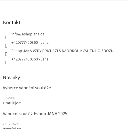
Z
á
p
a
Kontakt
t
í
info
@
eshopjana.cz
+420777450360 - Jana
Eshop JANA VŽDY PŘICHÁZÍ S NABÍDKOU KVALITNÍHO ZBOŽÍ...
+420777450360 - Jana
Novinky
Výherce vánoční soutěže
1.2.2026
Gratulujem...
Vánoční soutěž Eshop JANA 2025
26.12.2025