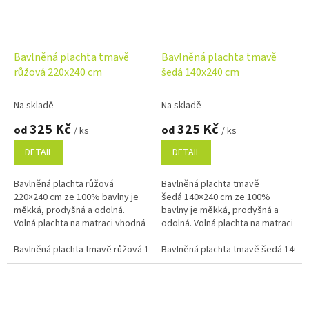
Bavlněná plachta tmavě
Bavlněná plachta tmavě
růžová 220x240 cm
šedá 140x240 cm
Na skladě
Na skladě
325 Kč
325 Kč
od
od
/ ks
/ ks
DETAIL
DETAIL
Bavlněná plachta růžová
Bavlněná plachta tmavě
220×240 cm ze 100% bavlny je
šedá 140×240 cm ze 100%
měkká, prodyšná a odolná.
bavlny je měkká, prodyšná a
Volná plachta na matraci vhodná
odolná. Volná plachta na matraci
na dvoulůžko i do penzionů.
vhodná na jednolůžko i do
Příjemná na dotek, snadná na...
Bavlněná plachta tmavě růžová 140x240 cm
penzionů. Příjemná na dotek,...
Bavlněná plachta tmavě šedá 140x
Bavlněná plachta tmavě 