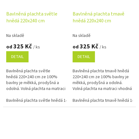
Bavlněná plachta světle
Bavlněná plachta tmavě
hnědá 220x240 cm
hnědá 220x240 cm
Na skladě
Na skladě
325 Kč
325 Kč
od
od
/ ks
/ ks
DETAIL
DETAIL
Bavlněná plachta světle
Bavlněná plachta tmavě hnědá
hnědá 220×240 cm ze 100%
220×240 cm ze 100% bavlny je
bavlny je měkká, prodyšná a
měkká, prodyšná a odolná.
odolná. Volná plachta na matraci
Volná plachta na matraci vhodná
vhodná na dvoulůžko i do
na dvoulůžko i do penzionů.
penzionů. Příjemná na dotek,...
Bavlněná plachta světle hnědá 140x240 cm
Příjemná na dotek, snadná na...
Bavlněná plachta tmavě hnědá 140
Bavlněná plachta světle 