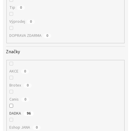
Tip
0
Výprodej
0
DOPRAVA ZDARMA
0
Značky
AKCE
0
Brotex
0
Canis
0
DADKA
96
Eshop JANA
0