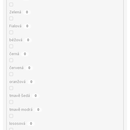
Zelená
0
Fialová
0
béžová
0
černá
0
červená
0
oranžová
0
tmavě šedá
0
tmavě modrá
0
lososová
0