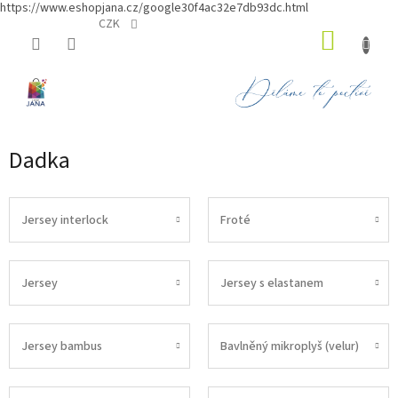
https://www.eshopjana.cz/google30f4ac32e7db93dc.html
Přejít
CZK
NÁKUP
na
obsah
KOŠÍK
Dadka
Jersey interlock
Froté
Jersey
Jersey s elastanem
Jersey bambus
Bavlněný mikroplyš (velur)