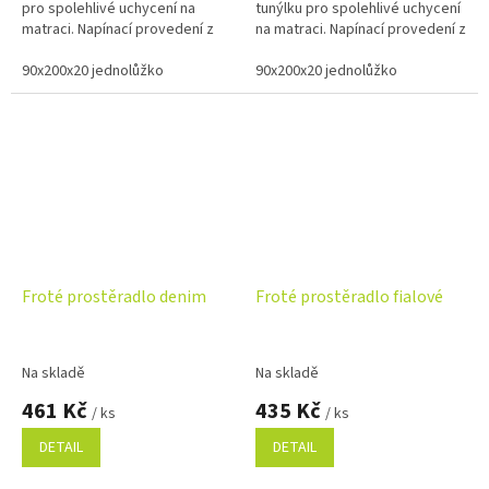
pro spolehlivé uchycení na
tunýlku pro spolehlivé uchycení
matraci. Napínací provedení z
na matraci. Napínací provedení z
měkkého a savého materiálu s
měkkého a savého materiálu s
vysokou gramáží 220...
90x200x20 jednolůžko
vysokou gramáží 220...
90x200x20 jednolůžko
Froté prostěradlo denim
Froté prostěradlo fialové
Na skladě
Na skladě
461 Kč
435 Kč
/ ks
/ ks
DETAIL
DETAIL