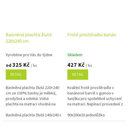
Bavlněná plachta žlutá
Froté prostěradlo banán
220x240 cm
Vyrobíme pro Vás do týdne
Skladem
325 Kč
427 Kč
od
/ ks
/ ks
DETAIL
DETAIL
Bavlněná plachta žlutá 220×240
Kvalitní froté prostěradlo v
cm ze 100% bavlny je měkká,
banánové barvě s gumou v
prodyšná a odolná. Volná
tunýlku pro spolehlivé uchycení
plachta na matraci vhodná na
na matraci. Napínací provedení z
dvoulůžko i do penzionů.
měkkého a savého materiálu s
Příjemná na dotek, snadná na
Bavlněná plachta žlutá 140x240 cm
vysokou gramáží 220 g/m²...
90x200x20 jednolůžko
Bavlněná plachta žlutá 220x240 c
údržbu a...