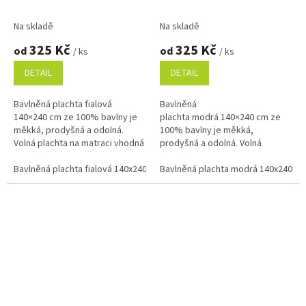
Na skladě
Na skladě
325 Kč
325 Kč
od
od
/ ks
/ ks
DETAIL
DETAIL
Bavlněná plachta fialová
Bavlněná
140×240 cm ze 100% bavlny je
plachta modrá 140×240 cm ze
měkká, prodyšná a odolná.
100% bavlny je měkká,
Volná plachta na matraci vhodná
prodyšná a odolná. Volná
na jednolůžko i do penzionů.
plachta na matraci vhodná na
Příjemná na dotek, snadná na...
Bavlněná plachta fialová 140x240 cm
jednolůžko i do penzionů.
Bavlněná plachta modrá 140x240 c
Bavlněná plachta fialová 220x24
Příjemná na dotek, snadná na...