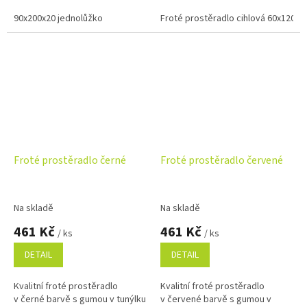
měkkého a savého materiálu s
pružnost, prodyšnost a
vysokou gramáží 220...
90x200x20 jednolůžko
barevnou stálost. Nežehlivý...
Froté prostěradlo cihlová 60x120x1
Froté prostěradlo černé
Froté prostěradlo červené
Na skladě
Na skladě
461 Kč
461 Kč
/ ks
/ ks
DETAIL
DETAIL
Kvalitní froté prostěradlo
Kvalitní froté prostěradlo
v černé barvě s gumou v tunýlku
v červené barvě s gumou v