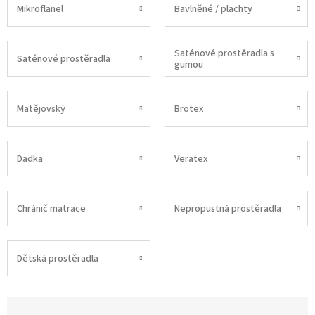
Mikroflanel
Bavlněné / plachty
Saténové prostěradla s
Saténové prostěradla
gumou
Matějovský
Brotex
Dadka
Veratex
Chránič matrace
Nepropustná prostěradla
Dětská prostěradla
Ř