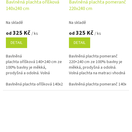
Bavlněná plachta oříšková
Bavlněná plachta pomeranč
140x240 cm
220x240 cm
Na skladě
Na skladě
325 Kč
325 Kč
od
od
/ ks
/ ks
DETAIL
DETAIL
Bavlněná
Bavlněná plachta pomeranč
plachta oříšková 140×240 cm ze
220×240 cm ze 100% bavlny je
100% bavlny je měkká,
měkká, prodyšná a odolná.
prodyšná a odolná. Volná
Volná plachta na matraci vhodná
plachta na matraci vhodná na
na dvoulůžko i do penzionů.
jednolůžko i do penzionů.
Bavlněná plachta oříšková 140x240 cm
Příjemná na dotek, snadná na...
Bavlněná plachta pomeranč 140x24
Bavlněná plachta oříšková 22
Příjemná na dotek, snadná...