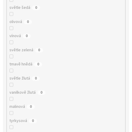
světle šedá
0
olivová
0
vínová
0
světle zelená
0
tmavě hnědá
0
světle žlutá
0
vanilkově žlutá
0
malinová
0
tyrkysová
0