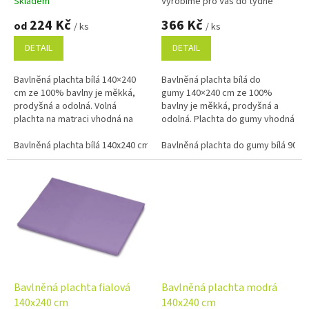
Skladem
Vyrobíme pro Vás do týdne
ů
224 Kč
366 Kč
od
/ ks
/ ks
DETAIL
DETAIL
Bavlněná plachta bílá 140×240
Bavlněná plachta bílá do
cm ze 100% bavlny je měkká,
gumy 140×240 cm ze 100%
prodyšná a odolná. Volná
bavlny je měkká, prodyšná a
plachta na matraci vhodná na
odolná. Plachta do gumy vhodná
jednolůžko i do penzionů.
na jednolůžko i do penzionů.
Příjemná na dotek, snadná na...
Bavlněná plachta bílá 140x240 cm
Příjemná na dotek, snadná na...
Bavlněná plachta do gumy bílá 90x
Bavlněná plachta bílá 220x240 cm
Bavlněná plachta fialová
Bavlněná plachta modrá
140x240 cm
140x240 cm