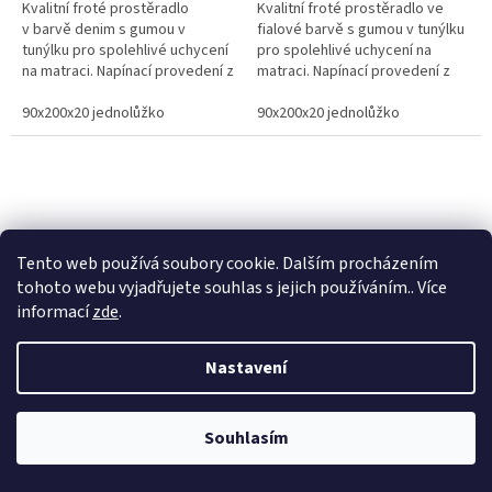
Kvalitní froté prostěradlo
Kvalitní froté prostěradlo ve
v barvě denim s gumou v
fialové barvě s gumou v tunýlku
tunýlku pro spolehlivé uchycení
pro spolehlivé uchycení na
na matraci. Napínací provedení z
matraci. Napínací provedení z
měkkého a savého materiálu s
měkkého a savého materiálu s
vysokou gramáží 220...
90x200x20 jednolůžko
vysokou gramáží 220 g/m²...
90x200x20 jednolůžko
Tento web používá soubory cookie. Dalším procházením
tohoto webu vyjadřujete souhlas s jejich používáním.. Více
informací
zde
.
Froté prostěradlo hrášek
Froté prostěradlo karamel
Věrnostní porgram: Již od první objednávky s registrací automaticky
Nastavení
nastavená Věrnostní sleva 3% - 10% na Všechny Vaše další nákupy. Čím
víc nakoupíte, tím větší slevu můžete získat. Vaše objednávky se sčítají.
Využít můžete i "Slevové kody" nebo DOPRAVU ZDARMA. Přejeme
Na skladě
Na skladě
příjemný nákup u nás Jana Kotasová Komárková a kolektiv pracovníků
Souhlasím
427 Kč
435 Kč
Eshop JANA
/ ks
/ ks