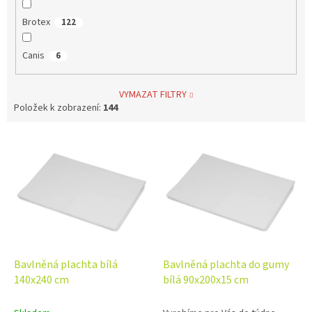
Brotex
122
Canis
6
VYMAZAT FILTRY
Položek k zobrazení:
144
V
ý
p
i
s
p
r
o
d
Bavlněná plachta bílá
Bavlněná plachta do gumy
u
140x240 cm
bílá 90x200x15 cm
k
t