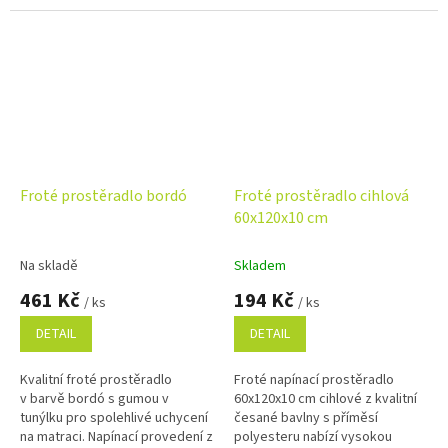
Froté prostěradlo bordó
Froté prostěradlo cihlová
60x120x10 cm
Na skladě
Skladem
461 Kč
194 Kč
/ ks
/ ks
DETAIL
DETAIL
Kvalitní froté prostěradlo
Froté napínací prostěradlo
v barvě bordó s gumou v
60x120x10 cm cihlové z kvalitní
tunýlku pro spolehlivé uchycení
česané bavlny s příměsí
na matraci. Napínací provedení z
polyesteru nabízí vysokou