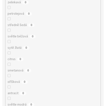
zelinkavá
0
petrolejová
0
středně šedá
0
světle béžová
0
sytě žlutá
0
citrus
0
smetanová
0
oříšková
0
antracit
0
světle modrá
0