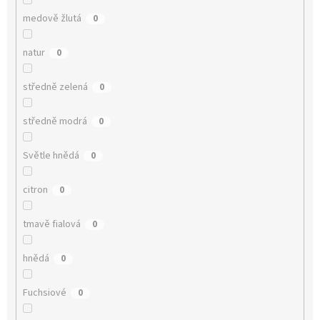
medově žlutá
0
natur
0
středně zelená
0
středně modrá
0
Světle hnědá
0
citron
0
tmavě fialová
0
hnědá
0
Fuchsiové
0