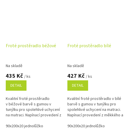
Froté prostěradlo béžové
Froté prostěradlo bílé
Na skladě
Na skladě
435 Kč
427 Kč
/ ks
/ ks
DETAIL
DETAIL
Kvalitní froté prostěradlo
Kvalitní froté prostěradlo v bílé
v béžové barvě s gumou v
barvě s gumou v tunýlku pro
tunýlku pro spolehlivé uchycení
spolehlivé uchycení na matraci.
na matraci. Napínací provedení z
Napínací provedení z měkkého a
měkkého a savého materiálu s
savého materiálu s vysokou
vysokou gramáží 220...
90x200x20 jednolůžko
gramáží 220...
90x200x20 jednolůžko