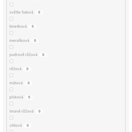
světle fialová
0
limetková
0
meruňková
0
pudrově růžová
0
růžová
0
mátová
0
písková
0
tmavě růžová
0
cihlová
0