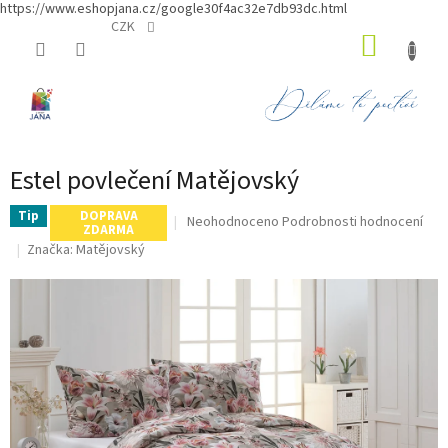
https://www.eshopjana.cz/google30f4ac32e7db93dc.html
Přejít
CZK
NÁKUP
na
obsah
KOŠÍK
Estel povlečení Matějovský
Tip
DOPRAVA
Průměrné
Neohodnoceno
Podrobnosti hodnocení
ZDARMA
hodnocení
Značka:
Matějovský
produktu
je
0,0
z
5
hvězdiček.