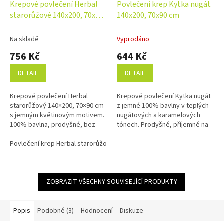
Krepové povlečení Herbal
Povlečení krep Kytka nugát
starorůžové 140x200, 70x90
140x200, 70x90 cm
cm
Na skladě
Vyprodáno
756 Kč
644 Kč
DETAIL
DETAIL
Krepové povlečení Herbal
Krepové povlečení Kytka nugát
starorůžový 140×200, 70×90 cm
z jemné 100% bavlny v teplých
s jemným květinovým motivem.
nugátových a karamelových
100% bavlna, prodyšné, bez
tónech. Prodyšné, příjemné na
žehlení. Česká výroba, zipové
dotek, bez nutnosti žehlení.
zapínání.
Povlečení krep Herbal starorůžový 140x200, 70x90 cm
Česká kvalita s praktickým...
ZOBRAZIT VŠECHNY SOUVISEJÍCÍ PRODUKTY
Popis
Podobné (3)
Hodnocení
Diskuze