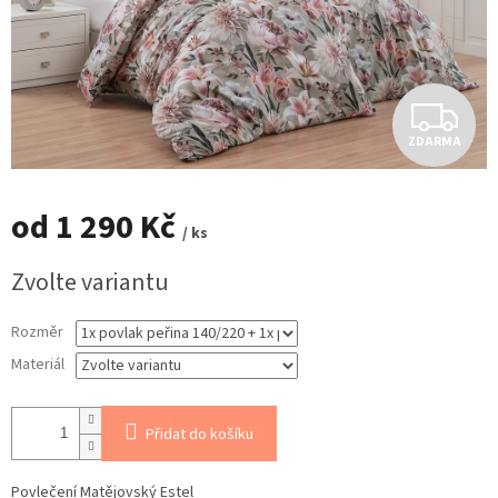
Z
ZDARMA
D
A
od
1 290 Kč
/ ks
R
Měrná
Zvolte variantu
cena:
M
Rozměr
A
Materiál
Přidat do košíku
Povlečení Matějovský Estel