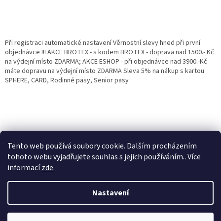
Při registraci automatické nastavení Věrnostní slevy hned při první
objednávce !!! AKCE BROTEX - s kodem BROTEX - doprava nad 1500.- Kč
na výdejní místo ZDARMA; AKCE ESHOP - při objednávce nad 3900.-Kč
máte dopravu na výdejní místo ZDARMA Sleva 5% na nákup s kartou
SPHERE, CARD, Rodinné pasy, Senior pasy
Tento web používá soubory cookie. Dalším procházením
tohoto webu vyjadřujete souhlas s jejich používáním.. Více
informací
zde
.
Vytvořil Shoptet
Věrnostní porgram: Již od první objednávky s registrací automaticky
Nastavení
nastavená Věrnostní sleva 3% - 10% na Všechny Vaše další nákupy. Čím
víc nakoupíte, tím větší slevu můžete získat. Vaše objednávky se sčítají.
Využít můžete i "Slevové kody" nebo DOPRAVU ZDARMA. Přejeme
Copyright 2026
Eshop Jana
. Všechna práva vyhrazena.