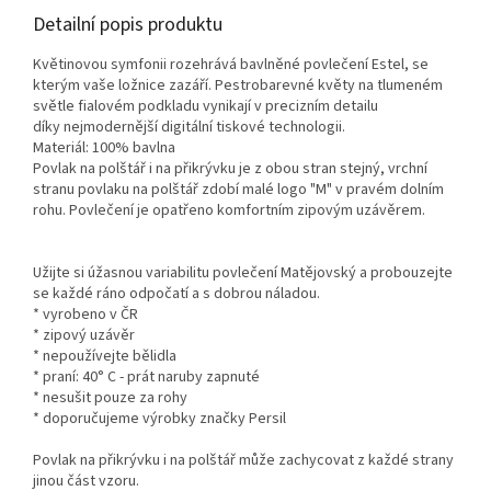
Detailní popis produktu
Květinovou symfonii rozehrává bavlněné povlečení Estel, se
kterým vaše ložnice zazáří. Pestrobarevné květy na tlumeném
světle fialovém podkladu vynikají v precizním detailu
díky nejmodernější digitální tiskové technologii.
Materiál: 100% bavlna
Povlak na polštář i na přikrývku je z obou stran stejný, vrchní
stranu povlaku na polštář zdobí malé logo "M" v pravém dolním
rohu. Povlečení je opatřeno komfortním zipovým uzávěrem.
Užijte si úžasnou variabilitu povlečení Matějovský a probouzejte
se každé ráno odpočatí a s dobrou náladou.
* vyrobeno v ČR
* zipový uzávěr
* nepoužívejte bělidla
* praní: 40° C - prát naruby zapnuté
* nesušit pouze za rohy
* doporučujeme výrobky značky Persil
Povlak na přikrývku i na polštář může zachycovat z každé strany
jinou část vzoru.