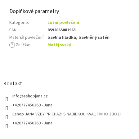
Doplňkové parametry
Kategorie
:
Ložní povlečení
EAN
:
8592865081963
Materiál povlečení
:
bavlna hladká, bavlněný satén
?
Značka
:
Matějovský
Z
á
p
a
Kontakt
t
í
info
@
eshopjana.cz
+420777450360 - Jana
Eshop JANA VŽDY PŘICHÁZÍ S NABÍDKOU KVALITNÍHO ZBOŽÍ...
+420777450360 - Jana