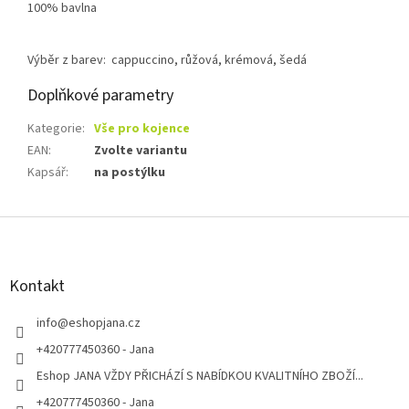
100% bavlna
Výběr z barev: cappuccino, růžová, krémová, šedá
Doplňkové parametry
Kategorie
:
Vše pro kojence
EAN
:
Zvolte variantu
Kapsář
:
na postýlku
Z
á
p
a
Kontakt
t
í
info
@
eshopjana.cz
+420777450360 - Jana
Eshop JANA VŽDY PŘICHÁZÍ S NABÍDKOU KVALITNÍHO ZBOŽÍ...
+420777450360 - Jana