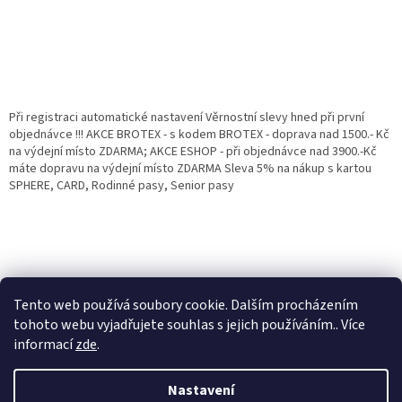
Při registraci automatické nastavení Věrnostní slevy hned při první
objednávce !!! AKCE BROTEX - s kodem BROTEX - doprava nad 1500.- Kč
na výdejní místo ZDARMA; AKCE ESHOP - při objednávce nad 3900.-Kč
máte dopravu na výdejní místo ZDARMA Sleva 5% na nákup s kartou
SPHERE, CARD, Rodinné pasy, Senior pasy
Tento web používá soubory cookie. Dalším procházením
tohoto webu vyjadřujete souhlas s jejich používáním.. Více
informací
zde
.
Vytvořil Shoptet
Věrnostní porgram: Již od první objednávky s registrací automaticky
Nastavení
nastavená Věrnostní sleva 3% - 10% na Všechny Vaše další nákupy. Čím