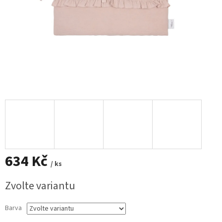
634 Kč
/ ks
Měrná
Zvolte variantu
cena:
Barva