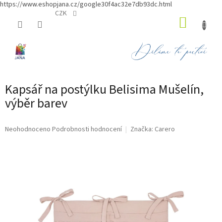
https://www.eshopjana.cz/google30f4ac32e7db93dc.html
Přejít
CZK
NÁKUP
na
obsah
KOŠÍK
Kapsář na postýlku Belisima Mušelín,
výběr barev
Průměrné
Neohodnoceno
Podrobnosti hodnocení
Značka:
Carero
hodnocení
produktu
je
0,0
z
5
hvězdiček.