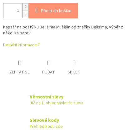
Přidat do košíku
Kapsář na postýlku Belisima Mušelín od značky Belisima, výběr z
několika barev.
Detailní informace
ZEPTAT SE
HLÍDAT
SDÍLET
Věrnostní slevy
JIŽ na 1. objednávku % sleva
Slevové kody
Přehled kodu zde