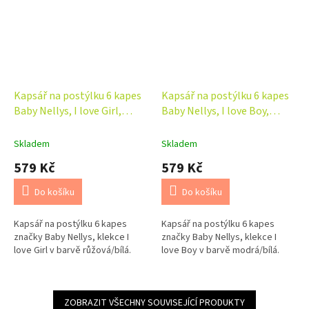
Kapsář na postýlku 6 kapes
Kapsář na postýlku 6 kapes
Baby Nellys, I love Girl,
Baby Nellys, I love Boy,
růžová/bílá
modrá/bílá
Skladem
Skladem
579 Kč
579 Kč
Do košíku
Do košíku
Kapsář na postýlku 6 kapes
Kapsář na postýlku 6 kapes
značky Baby Nellys, klekce I
značky Baby Nellys, klekce I
love Girl v barvě růžová/bílá.
love Boy v barvě modrá/bílá.
ZOBRAZIT VŠECHNY SOUVISEJÍCÍ PRODUKTY