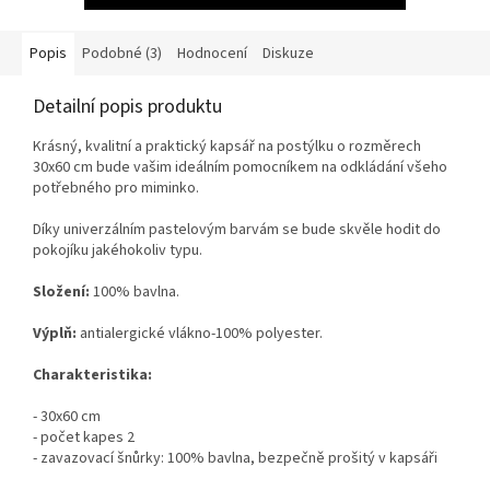
Popis
Podobné (3)
Hodnocení
Diskuze
Detailní popis produktu
Krásný, kvalitní a praktický kapsář na postýlku o rozměrech
30x60 cm bude vašim ideálním pomocníkem na odkládání všeho
potřebného pro miminko.
Díky univerzálním pastelovým barvám se bude skvěle hodit do
pokojíku jakéhokoliv typu.
Složení:
100% bavlna.
Výplň:
antialergické vlákno-100% polyester.
Charakteristika:
- 30x60 cm
- počet kapes 2
- zavazovací šnůrky: 100% bavlna, bezpečně prošitý v kapsáři