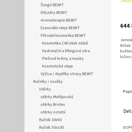
140x2
Šungit BEWIT
Difuzéry BEWIT
Aromaterapie BEWIT
644 
Esenciální oleje BEWIT
Přírodní kosmetika BEWIT
Jemné
Kosmetika C60 elixír mládí
Ibišek
Hydratační a liftingová séra
květin
ložnic
Pleťové krémy a masky
bavlny
Kosmetické oleje
bez nu
povleče
Výživa / doplňky stravy BEWIT
Ručníky / osušky
Utěrky
Popi
utěrky Matějovský
utěrky Brotex
Det
utěrky ostatní
Ručník 30x50
Ručník 50x100
DOPR