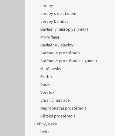
Jersey
Jersey s elastanem
Jersey bambus
Bavlněný mikroplyš (velur)
Mikroflanel
Bavlněné / plachty
Saténové prostěradla
Saténové prostěradla s gumou
Matějovský
Brotex
Dadka
Veratex
Chránič matrace
Nepropustná prostěradla
Dětská prostěradla
Peřiny, deky
Deka