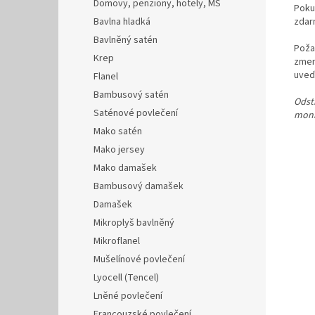
Domovy, penziony, hotely, MŠ
Poku
Bavlna hladká
zdar
Bavlněný satén
Poža
Krep
zmenš
uveď
Flanel
Bambusový satén
Odstí
Saténové povlečení
monit
Mako satén
Mako jersey
Mako damašek
Bambusový damašek
Damašek
Mikroplyš bavlněný
Mikroflanel
Mušelínové povlečení
Lyocell (Tencel)
Lněné povlečení
Francouzské povlečení