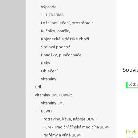
Výprodej
1+1 ZDARMA
Ložní povlečení, prostěradla
Ručníky, osušky
Kojenecké a dětské zboží
Stolová podnož
Ponožky, punčocháče
Deky
Souvi
Oblečení
Vitamíny
Kód:
Výpr
Gril
Vitamíny JML+ Bewit
Vitamíny JML
BEWIT
Potraviny, káva, nápoje BEWIT
TČM - Tradiční čínská medicína BEWIT
Povle
Parfémy a vůně BEWIT