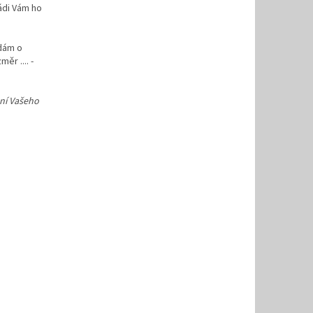
ádi Vám ho
ádám o
ěr .... -
ení Vašeho