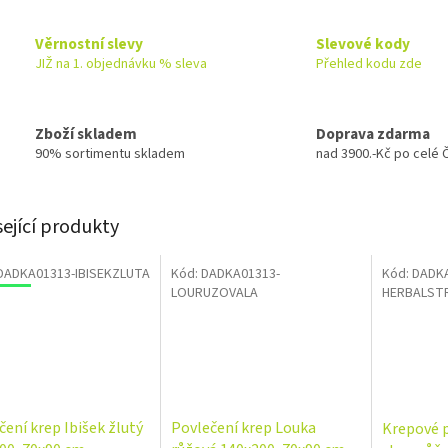
Věrnostní slevy
Slevové kody
JIŽ na 1. objednávku % sleva
Přehled kodu zde
Zboží skladem
Doprava zdarma
90% sortimentu skladem
nad 3900.-Kč po celé 
sející produkty
DADKA01313-IBISEKZLUTA
Kód:
DADKA01313-
Kód:
DADKA
odej
Výprodej
Novinka
LOURUZOVALA
HERBALST
čení krep Ibišek žlutý
Povlečení krep Louka
Krepové p