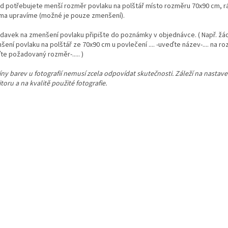
d potřebujete menší rozměr povlaku na polštář místo rozměru 70x90 cm, r
ma upravíme (možné je pouze zmenšení).
davek na zmenšení povlaku připište do poznámky v objednávce. ( Např. ž
ení povlaku na polštář ze 70x90 cm u povlečení .... -uveďte název-.... na rozm
te požadovaný rozměr-..... )
ny barev u fotografií nemusí zcela odpovídat skutečnosti. Záleží na nastav
oru a na kvalitě použité fotografie.