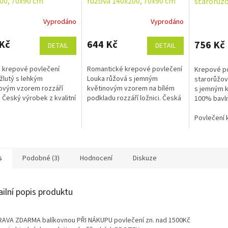
00, 70x90 cm
růžová 140x200, 70x90 cm
starorůžo
cm
Vyprodáno
Vyprodáno
Kč
644 Kč
756 Kč
DETAIL
DETAIL
 krepové povlečení
Romantické krepové povlečení
Krepové po
 žlutý s lehkým
Louka růžová s jemným
starorůžov
ovým vzorem rozzáří
květinovým vzorem na bílém
s jemným 
i. Český výrobek z kvalitní
podkladu rozzáří ložnici. Česká
100% bavln
, příjemný na dotek a
kvalita, příjemná bavlna a
žehlení. Č
tnosti žehlení. Rozměr
snadná údržba bez žehlení.
zapínání.
Povlečení 
ní je...
Rozměr...
s
Podobné (3)
Hodnocení
Diskuze
ailní popis produktu
AVA ZDARMA balíkovnou PŘI NÁKUPU povlečení zn. nad 1500Kč