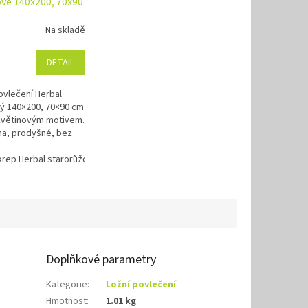
vé 140x200, 70x90
Na skladě
DETAIL
vlečení Herbal
ý 140×200, 70×90 cm
květinovým motivem.
a, prodyšné, bez
eská výroba, zipové
krep Herbal starorůžový 140x200, 70x90 cm
Doplňkové parametry
Kategorie
:
Ložní povlečení
Hmotnost
:
1.01 kg