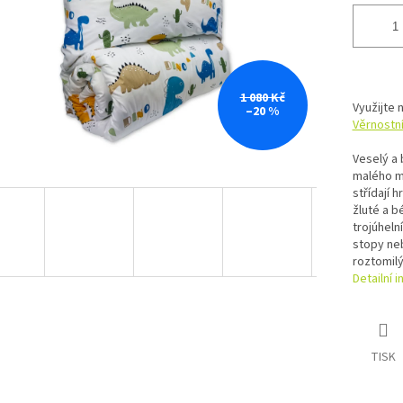
1 080 Kč
Využijte 
–20 %
Věrnostn
Veselý a
malého mi
střídají 
žluté a b
trojúheln
stopy ne
roztomilý
Detailní 
TISK