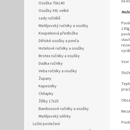
na k
Osuška 70x140
Osušky XXL velké
Neže
sady ručníků
Povl
Matějovský ručníky a osušky
130g
Koupelnová předložka
povl
vlas
Dětské osušky a ponča
reze
Hotelové ručníky a osušky
vyrá
Brotex ručníky a osušky
Vzor 
Dadka ručníky
Veba ručníky a osušky
Slož
Župany
Tepl
Kapesníky
prac
Chňapky
Obsa
Žíňky 17x25
Bambusové ručníky a osušky
Neza
Matějovský utěrky
Povl
Ložní povlečení