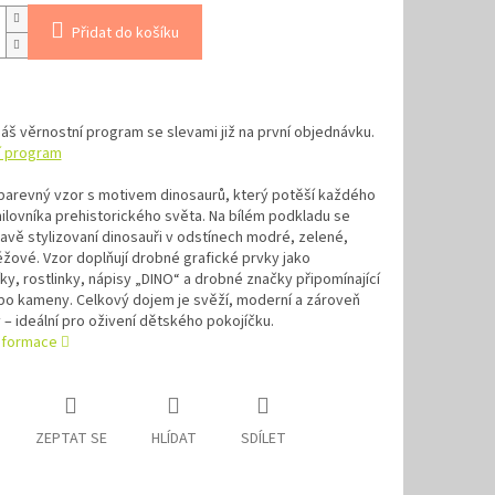
Přidat do košíku
náš věrnostní program se slevami již na první objednávku.
í program
 barevný vzor s motivem dinosaurů, který potěší každého
lovníka prehistorického světa. Na bílém podkladu se
hravě stylizovaní dinosauři v odstínech modré, zelené,
éžové. Vzor doplňují drobné grafické prvky jako
íky, rostlinky, nápisy „DINO“ a drobné značky připomínající
bo kameny. Celkový dojem je svěží, moderní a zároveň
 – ideální pro oživení dětského pokojíčku.
informace
ZEPTAT SE
HLÍDAT
SDÍLET