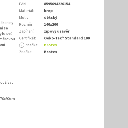
EAN
:
8595694226154
Materiál
:
krep
Motiv
:
dětský
 tkaniny
Rozměr
:
140x200
ní se
Zapínání
:
zipový uzávěr
tyto své
Certifikát
:
Oeko-Tex® Standard 100
ozměrovou
ení
?
Značka
:
Brotex
Značka
:
Brotex
používat
ř 70x90cm