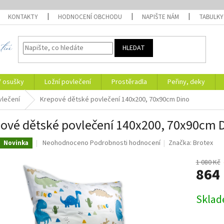
KONTAKTY
HODNOCENÍ OBCHODU
NAPIŠTE NÁM
TABULKY
HLEDAT
/ osušky
Ložní povlečení
Prostěradla
Peřiny, deky
vlečení
Krepové dětské povlečení 140x200, 70x90cm Dino
ové dětské povlečení 140x200, 70x90cm 
Průměrné
Neohodnoceno
Podrobnosti hodnocení
Značka:
Brotex
Novinka
hodnocení
produktu
1 080 Kč
864
je
0,0
z
Měrná
Skla
5
cena:
hvězdiček.