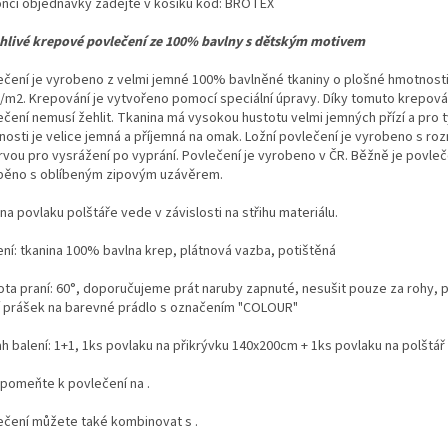
onci objednávky zadejte v košíku kód: BROTEX
hlivé krepové povlečení ze 100% bavlny s dětským motivem
ečení je vyrobeno z velmi jemné 100% bavlněné tkaniny o plošné hmotnosti
/m2. Krepování je vytvořeno pomocí speciální úpravy. Díky tomuto krepová
ečení nemusí žehlit. Tkanina má vysokou hustotu velmi jemných přízí a pro 
tnosti je velice jemná a příjemná na omak. Ložní povlečení je vyrobeno s r
rvou pro vysrážení po vyprání. Povlečení je vyrobeno v ČR. Běžně je povleč
běno s oblíbeným zipovým uzávěrem.
na povlaku polštáře vede v závislosti na střihu materiálu.
ení: tkanina 100% bavlna krep, plátnová vazba, potištěná
ota praní: 60°, doporučujeme prát naruby zapnuté, nesušit pouze za rohy, 
í prášek na barevné prádlo s označením "COLOUR"
h balení: 1+1, 1ks povlaku na přikrývku 140x200cm + 1ks povlaku na polštá
pomeňte k povlečení na .
ečení můžete také kombinovat s .