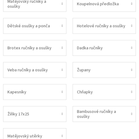
Matějovský ručníky a
Koupelnová předložka
osušky
Dětské osušky a ponča
Hotelové ručníky a osušky
Brotex ručníky a osušky
Dadka ručníky
Veba ručníky a osušky
Župany
Kapesníky
Chňapky
Bambusové ručníky a
Žíňky 17x25
osušky
Matějovský utěrky