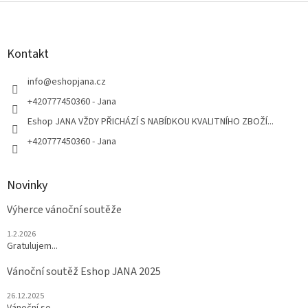
Z
á
p
a
Kontakt
t
í
info
@
eshopjana.cz
+420777450360 - Jana
Eshop JANA VŽDY PŘICHÁZÍ S NABÍDKOU KVALITNÍHO ZBOŽÍ...
+420777450360 - Jana
Novinky
Výherce vánoční soutěže
1.2.2026
Gratulujem...
Vánoční soutěž Eshop JANA 2025
26.12.2025