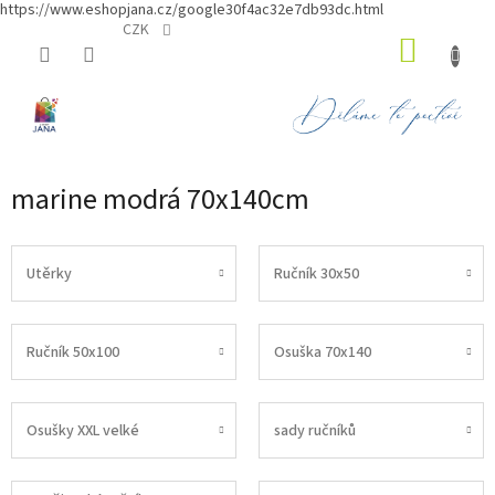
https://www.eshopjana.cz/google30f4ac32e7db93dc.html
Přejít
CZK
NÁKUP
na
obsah
KOŠÍK
marine modrá 70x140cm
Utěrky
Ručník 30x50
Ručník 50x100
Osuška 70x140
Osušky XXL velké
sady ručníků