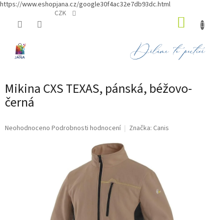
https://www.eshopjana.cz/google30f4ac32e7db93dc.html
Přejít
CZK
NÁKUP
na
obsah
KOŠÍK
Mikina CXS TEXAS, pánská, béžovo-
černá
Průměrné
Neohodnoceno
Podrobnosti hodnocení
Značka:
Canis
hodnocení
produktu
je
0,0
z
5
hvězdiček.