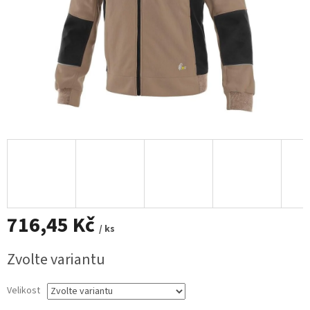
716,45 Kč
/ ks
Měrná
Zvolte variantu
cena:
Velikost