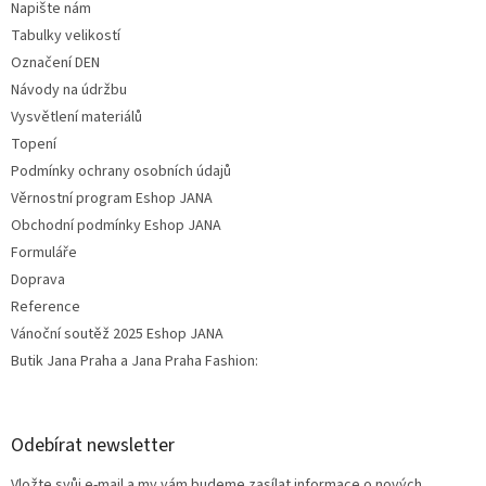
Napište nám
Tabulky velikostí
Označení DEN
Návody na údržbu
Vysvětlení materiálů
Topení
Podmínky ochrany osobních údajů
Věrnostní program Eshop JANA
Obchodní podmínky Eshop JANA
Formuláře
Doprava
Reference
Vánoční soutěž 2025 Eshop JANA
Butik Jana Praha a Jana Praha Fashion:
Odebírat newsletter
Vložte svůj e-mail a my vám budeme zasílat informace o nových