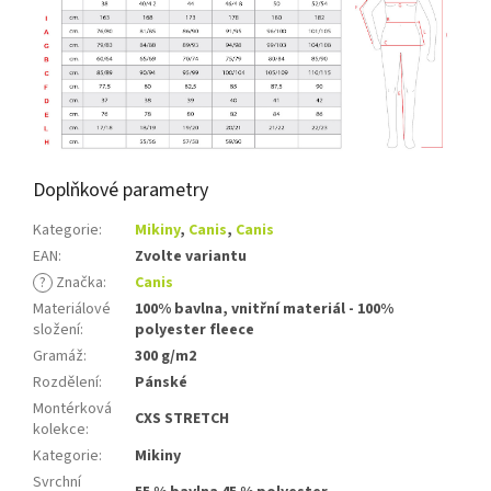
Doplňkové parametry
Kategorie
:
Mikiny
,
Canis
,
Canis
EAN
:
Zvolte variantu
?
Značka
:
Canis
Materiálové
100% bavlna, vnitřní materiál - 100%
složení
:
polyester fleece
Gramáž
:
300 g/m2
Rozdělení
:
Pánské
Montérková
CXS STRETCH
kolekce
:
Kategorie
:
Mikiny
Svrchní