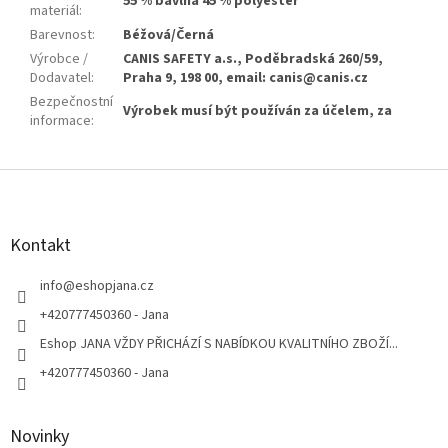
55 % bavlna 45 % polyester
materiál
:
Barevnost
:
Béžová/Černá
Výrobce /
CANIS SAFETY a.s., Poděbradská 260/59,
Dodavatel
:
Praha 9, 198 00, email: canis@canis.cz
Bezpečnostní
Výrobek musí být používán za účelem, za
informace
:
Z
á
p
a
Kontakt
t
í
info
@
eshopjana.cz
+420777450360 - Jana
Eshop JANA VŽDY PŘICHÁZÍ S NABÍDKOU KVALITNÍHO ZBOŽÍ...
+420777450360 - Jana
Novinky