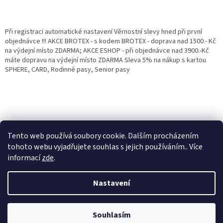
Při registraci automatické nastavení Věrnostní slevy hned při první
objednávce !!! AKCE BROTEX - s kodem BROTEX - doprava nad 1500.- Kč
na výdejní místo ZDARMA; AKCE ESHOP - při objednávce nad 3900.-Kč
máte dopravu na výdejní místo ZDARMA Sleva 5% na nákup s kartou
SPHERE, CARD, Rodinné pasy, Senior pasy
Tento web používá soubory cookie. Dalším procházením
tohoto webu vyjadřujete souhlas s jejich používáním.. Více
informací
zde
.
Vytvořil Shoptet
Věrnostní porgram: Již od první objednávky s registrací automaticky
Nastavení
nastavená Věrnostní sleva 3% - 10% na Všechny Vaše další nákupy. Čím
víc nakoupíte, tím větší slevu můžete získat. Vaše objednávky se sčítají.
Využít můžete i "Slevové kody" nebo DOPRAVU ZDARMA. Přejeme
Copyright 2026
Eshop Jana
. Všechna práva vyhrazena.
příjemný nákup u nás Jana Kotasová Komárková a kolektiv pracovníků
Souhlasím
Eshop JANA