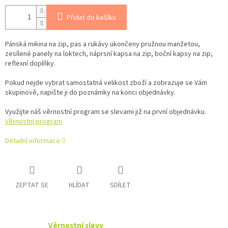
Přidat do košíku
Pánská mikina na zip, pas a rukávy ukončeny pružnou manžetou,
zesílené panely na loktech, náprsní kapsa na zip, boční kapsy na zip,
reflexní doplňky.
Pokud nejde vybrat samostatná velikost zboží a zobrazuje se Vám
skupinově, napište ji do poznámky na konci objednávky.
Využijte náš věrnostní program se slevami již na první objednávku.
Věrnostní program
Detailní informace
ZEPTAT SE
HLÍDAT
SDÍLET
Věrnostní slevy