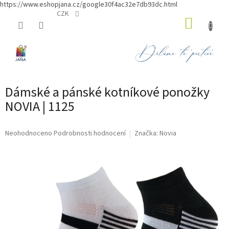
https://www.eshopjana.cz/google30f4ac32e7db93dc.html
Přejít
CZK
NÁKUP
na
obsah
KOŠÍK
Dámské a pánské kotníkové ponožky
NOVIA | 1125
Průměrné
Neohodnoceno
Podrobnosti hodnocení
Značka:
Novia
hodnocení
produktu
je
0,0
z
5
hvězdiček.