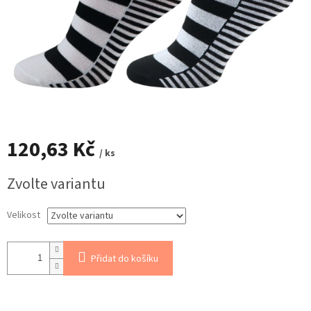
120,63 Kč
/ ks
Měrná
Zvolte variantu
cena:
Velikost
Přidat do košíku