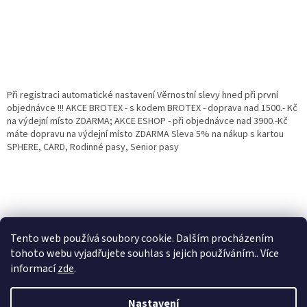
Při registraci automatické nastavení Věrnostní slevy hned při první
objednávce !!! AKCE BROTEX - s kodem BROTEX - doprava nad 1500.- Kč
na výdejní místo ZDARMA; AKCE ESHOP - při objednávce nad 3900.-Kč
máte dopravu na výdejní místo ZDARMA Sleva 5% na nákup s kartou
SPHERE, CARD, Rodinné pasy, Senior pasy
Tento web používá soubory cookie. Dalším procházením
tohoto webu vyjadřujete souhlas s jejich používáním.. Více
informací
zde
.
Vytvořil Shoptet
Věrnostní porgram: Již od první objednávky s registrací automaticky
Nastavení