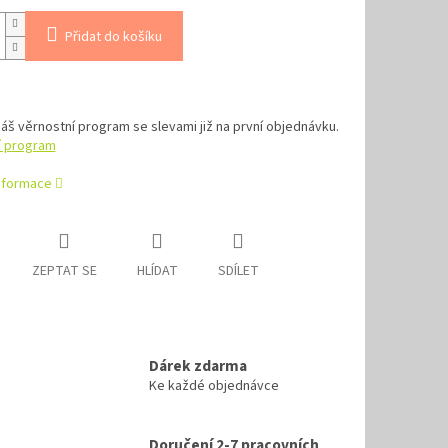
Přidat do košíku
náš věrnostní program se slevami již na první objednávku.
í program
informace
ZEPTAT SE
HLÍDAT
SDÍLET
Dárek zdarma
Ke každé objednávce
Doručení 2-7 pracovních