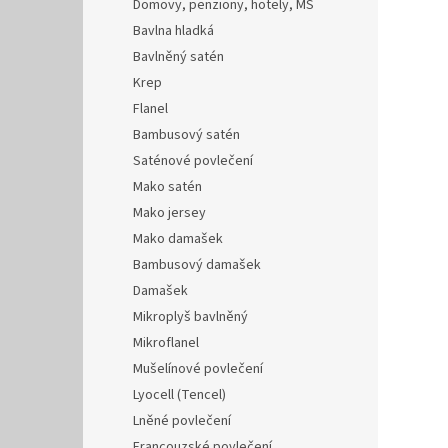
Domovy, penziony, hotely, MŠ
Bavlna hladká
Bavlněný satén
Krep
Flanel
Bambusový satén
Saténové povlečení
Mako satén
Mako jersey
Mako damašek
Bambusový damašek
Damašek
Mikroplyš bavlněný
Mikroflanel
Mušelínové povlečení
Lyocell (Tencel)
Lněné povlečení
Francouzské povlečení