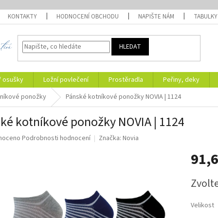
KONTAKTY
HODNOCENÍ OBCHODU
NAPIŠTE NÁM
TABULKY
HLEDAT
/ osušky
Ložní povlečení
Prostěradla
Peřiny, deky
níkové ponožky
Pánské kotníkové ponožky NOVIA | 1124
ké kotníkové ponožky NOVIA | 1124
né
noceno
Podrobnosti hodnocení
Značka:
Novia
ní
91,
u
Měrná
Zvolt
cena:
ek.
Velikost