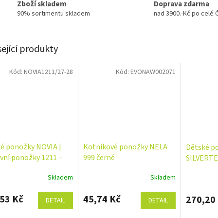
Zboží skladem
Doprava zdarma
90% sortimentu skladem
nad 3900.-Kč po celé 
sející produkty
Kód:
NOVIA1211/27-28
Kód:
EVONAW002071
é ponožky NOVIA |
Kotníkové ponožky NELA
Dětské p
vní ponožky 1211 –
999 černé
SILVERTE
í 5 párů
balení 5 p
Skladem
Skladem
23 ( 33-35
53 Kč
45,74 Kč
270,20
DETAIL
DETAIL