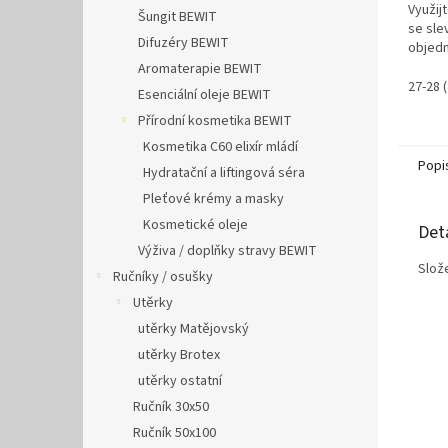
Využij
Šungit BEWIT
se slev
Difuzéry BEWIT
objedn
Aromaterapie BEWIT
27-28 (
Esenciální oleje BEWIT
Přírodní kosmetika BEWIT
Kosmetika C60 elixír mládí
Popi
Hydratační a liftingová séra
Pleťové krémy a masky
Kosmetické oleje
Det
Výživa / doplňky stravy BEWIT
Slož
Ručníky / osušky
Utěrky
utěrky Matějovský
utěrky Brotex
utěrky ostatní
Ručník 30x50
Ručník 50x100