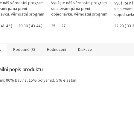
te náš věrnostní program
Využijte náš věrnostní program
Využijte n
ami již na první
se slevami již na první
se slevami 
ávku. Věrnostní program
objednávku. Věrnostní program
objednávku
 41-42 )
29-30 ( 43-44 )
31-32 ( 45-47 )
25
27
22-23 ( 33-3
s
Podobné (3)
Hodnocení
Diskuze
ailní popis produktu
ení: 80% bavlna, 15% polyamid, 5% elastan