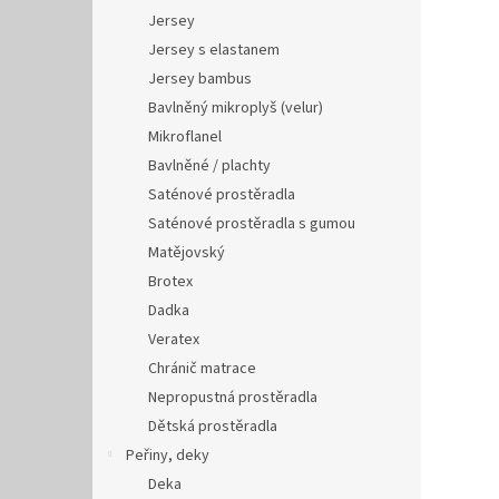
Jersey
Jersey s elastanem
Jersey bambus
Bavlněný mikroplyš (velur)
Mikroflanel
Bavlněné / plachty
Saténové prostěradla
Saténové prostěradla s gumou
Matějovský
Brotex
Dadka
Veratex
Chránič matrace
Nepropustná prostěradla
Dětská prostěradla
Peřiny, deky
Deka