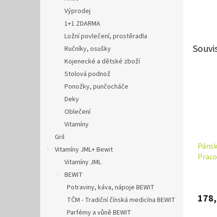
Výprodej
1+1 ZDARMA
Ložní povlečení, prostěradla
Souvi
Ručníky, osušky
Kojenecké a dětské zboží
Stolová podnož
Ponožky, punčocháče
Deky
Oblečení
Vitamíny
Gril
Pánsk
Vitamíny JML+ Bewit
Praco
Vitamíny JML
balen
BEWIT
Potraviny, káva, nápoje BEWIT
178,
TČM - Tradiční čínská medicína BEWIT
Parfémy a vůně BEWIT