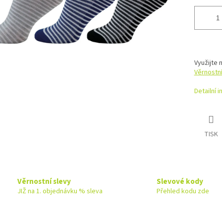
Využijte 
Věrnostn
Detailní 
TISK
Věrnostní slevy
Slevové kody
JIŽ na 1. objednávku % sleva
Přehled kodu zde