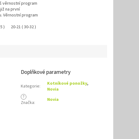
áš věrnostní program
již na první
. Věrnostní program
5 )
20-21 ( 30-32 )
18-19 ( 27-29 )
Doplňkové parametry
Kotníkové ponožky
,
Kategorie
:
Novia
?
Novia
Značka
: