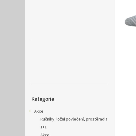
a
n
e
l
Přeskočit
Kategorie
kategorie
Akce
Ručníky, ložní povlečení, prostěradla
1+1
Akce