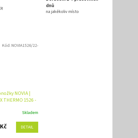
dnů
ČR
na jakékoliv místo
Kód:
NOVIA1526/22-
onožky NOVIA |
X THERMO 1526 -
árů Velikost: 22-
Skladem
 )
 Kč
DETAIL