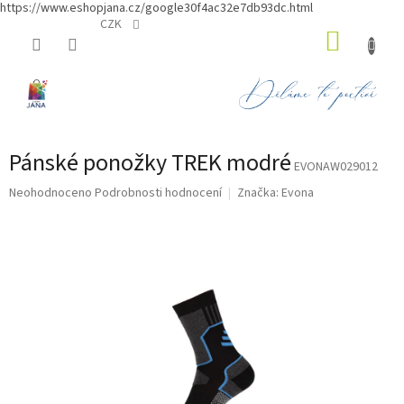
https://www.eshopjana.cz/google30f4ac32e7db93dc.html
Přejít
CZK
NÁKUP
na
obsah
KOŠÍK
Pánské ponožky TREK modré
EVONAW029012
Průměrné
Neohodnoceno
Podrobnosti hodnocení
Značka:
Evona
hodnocení
produktu
je
0,0
z
5
hvězdiček.