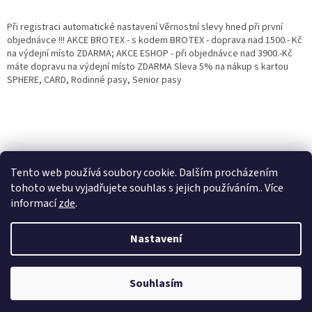
Při registraci automatické nastavení Věrnostní slevy hned při první
objednávce !!! AKCE BROTEX - s kodem BROTEX - doprava nad 1500.- Kč
na výdejní místo ZDARMA; AKCE ESHOP - při objednávce nad 3900.-Kč
máte dopravu na výdejní místo ZDARMA Sleva 5% na nákup s kartou
SPHERE, CARD, Rodinné pasy, Senior pasy
Tento web používá soubory cookie. Dalším procházením
tohoto webu vyjadřujete souhlas s jejich používáním.. Více
informací
zde
.
Vytvořil Shoptet
Věrnostní porgram: Již od první objednávky s registrací automaticky
Nastavení
nastavená Věrnostní sleva 3% - 10% na Všechny Vaše další nákupy. Čím
víc nakoupíte, tím větší slevu můžete získat. Vaše objednávky se sčítají.
Využít můžete i "Slevové kody" nebo DOPRAVU ZDARMA. Přejeme
Copyright 2026
Eshop Jana
. Všechna práva vyhrazena.
příjemný nákup u nás Jana Kotasová Komárková a kolektiv pracovníků
Souhlasím
Eshop JANA