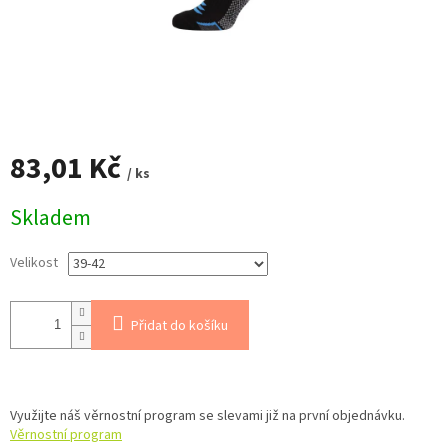
83,01 Kč
/ ks
Měrná
Skladem
cena:
Velikost
Přidat do košíku
Využijte náš věrnostní program se slevami již na první objednávku.
Věrnostní program