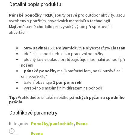
Detailní popis produktu
Pánské ponožky TREK
jsou ty pravé pro outdoor aktivity. Jsou
vyrobeny s použitím inovativních materiálů a technologií.
Mají změkčené chodidlo pro vysoký výkon při sportovních
aktivitách.
58% Bavlna/35% Polyamid/5% Polyester/2% Elastan
ideální na sport nebo jako pracovní ponožky
plochý šev v oblasti prstů zajišťuje maximální pohodlí při
nošení
pánské ponožky
mají komfortní lem, nesklouzává ani
se nezařezává
balení obsahuje
1 pár ponožek
vyráběno s maximálním důrazem na pohodlí
Tip:
Prohlédněte si také nabídku
pánských pyžam
a
spodního
prádla.
Doplňkové parametry
Kategorie
:
Ponožky/punčocháče
,
Evona
?
Evona