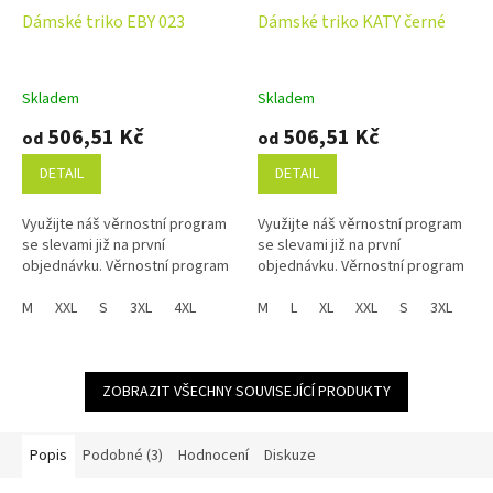
Dámské triko EBY 023
Dámské triko KATY černé
Skladem
Skladem
506,51 Kč
506,51 Kč
od
od
DETAIL
DETAIL
Využijte náš věrnostní program
Využijte náš věrnostní program
se slevami již na první
se slevami již na první
objednávku. Věrnostní program
objednávku. Věrnostní program
M
XXL
S
3XL
4XL
M
L
XL
XXL
S
3XL
4X
ZOBRAZIT VŠECHNY SOUVISEJÍCÍ PRODUKTY
Popis
Podobné (3)
Hodnocení
Diskuze