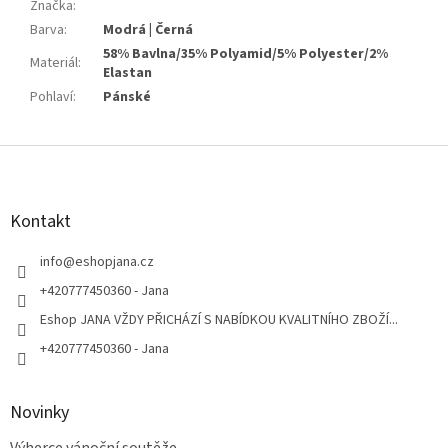
Značka
:
Barva
:
Modrá | Černá
58% Bavlna/35% Polyamid/5% Polyester/2%
Materiál
:
Elastan
Pohlaví
:
Pánské
Z
á
p
a
Kontakt
t
í
info
@
eshopjana.cz
+420777450360 - Jana
Eshop JANA VŽDY PŘICHÁZÍ S NABÍDKOU KVALITNÍHO ZBOŽÍ...
+420777450360 - Jana
Novinky
Výherce vánoční soutěže