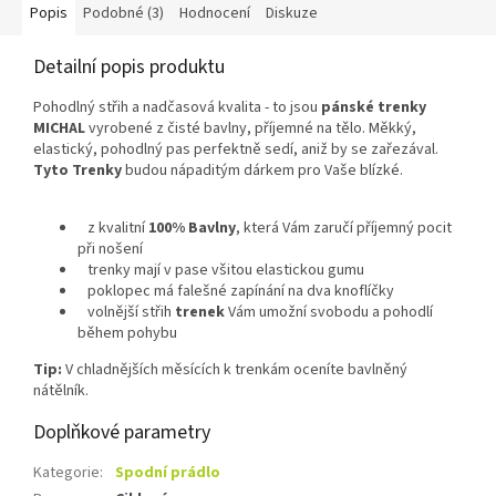
Popis
Podobné (3)
Hodnocení
Diskuze
Detailní popis produktu
Pohodlný střih a nadčasová kvalita - to jsou
pánské trenky
MICHAL
vyrobené z čisté bavlny, příjemné na tělo. Měkký,
elastický, pohodlný pas perfektně sedí, aniž by se zařezával.
Tyto
Trenky
budou nápaditým dárkem pro Vaše blízké.
z kvalitní
100% Bavlny
, která Vám zaručí příjemný pocit
při nošení
trenky mají v pase všitou elastickou gumu
poklopec má falešné zapínání na dva knoflíčky
volnější střih
trenek
Vám umožní svobodu a pohodlí
během pohybu
Tip:
V chladnějších měsících k trenkám oceníte bavlněný
nátělník.
Doplňkové parametry
Kategorie
:
Spodní prádlo