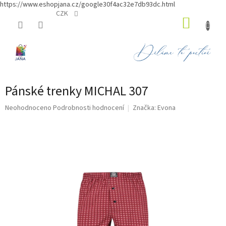
https://www.eshopjana.cz/google30f4ac32e7db93dc.html
Přejít
CZK
NÁKUP
na
obsah
KOŠÍK
Pánské trenky MICHAL 307
Průměrné
Neohodnoceno
Podrobnosti hodnocení
Značka:
Evona
hodnocení
produktu
je
0,0
z
5
hvězdiček.