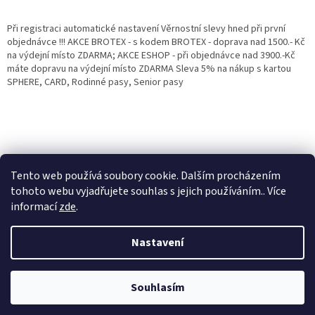
Při registraci automatické nastavení Věrnostní slevy hned při první
objednávce !!! AKCE BROTEX - s kodem BROTEX - doprava nad 1500.- Kč
na výdejní místo ZDARMA; AKCE ESHOP - při objednávce nad 3900.-Kč
máte dopravu na výdejní místo ZDARMA Sleva 5% na nákup s kartou
SPHERE, CARD, Rodinné pasy, Senior pasy
Tento web používá soubory cookie. Dalším procházením
tohoto webu vyjadřujete souhlas s jejich používáním.. Více
informací
zde
.
Vytvořil Shoptet
Věrnostní porgram: Již od první objednávky s registrací automaticky
Nastavení
nastavená Věrnostní sleva 3% - 10% na Všechny Vaše další nákupy. Čím
víc nakoupíte, tím větší slevu můžete získat. Vaše objednávky se sčítají.
Využít můžete i "Slevové kody" nebo DOPRAVU ZDARMA. Přejeme
Copyright 2026
Eshop Jana
. Všechna práva vyhrazena.
příjemný nákup u nás Jana Kotasová Komárková a kolektiv pracovníků
Souhlasím
Eshop JANA