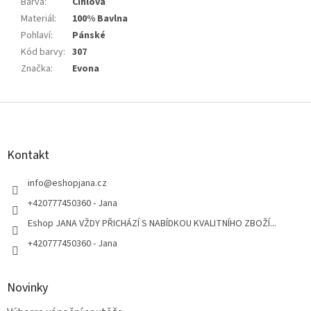
Barva
:
Cihlová
Materiál
:
100% Bavlna
Pohlaví
:
Pánské
Kód barvy
:
307
Značka
:
Evona
Z
á
p
a
Kontakt
t
í
info
@
eshopjana.cz
+420777450360 - Jana
Eshop JANA VŽDY PŘICHÁZÍ S NABÍDKOU KVALITNÍHO ZBOŽÍ...
+420777450360 - Jana
Novinky