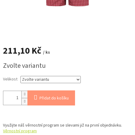
211,10 Kč
/ ks
Měrná
Zvolte variantu
cena:
Velikost
Přidat do košíku
Využijte náš věrnostní program se slevami již na první objednávku.
Věrnostní program