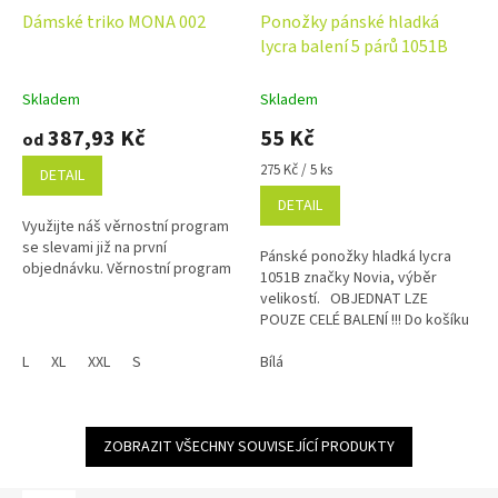
Dámské triko MONA 002
Ponožky pánské hladká
lycra balení 5 párů 1051B
Skladem
Skladem
387,93 Kč
55 Kč
od
Měrná
275 Kč / 5 ks
DETAIL
cena:
DETAIL
Využijte náš věrnostní program
se slevami již na první
Pánské ponožky hladká lycra
objednávku. Věrnostní program
1051B značky Novia, výběr
velikostí. OBJEDNAT LZE
POUZE CELÉ BALENÍ !!! Do košíku
vložte 5 kusů z jedné velikosti =
L
XL
XXL
S
balení !
Bílá
ZOBRAZIT VŠECHNY SOUVISEJÍCÍ PRODUKTY