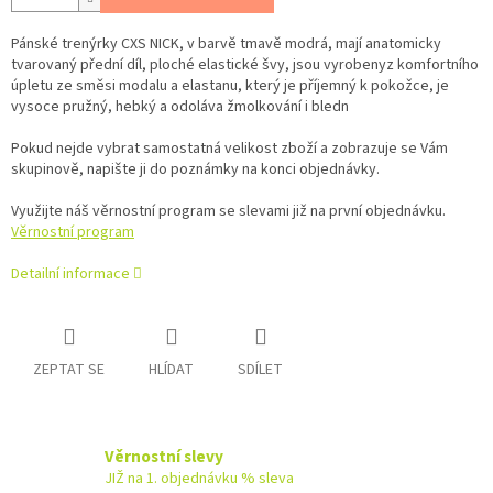
Pánské trenýrky CXS NICK, v barvě tmavě modrá, mají anatomicky
tvarovaný přední díl, ploché elastické švy, jsou vyrobenyz komfortního
úpletu ze směsi modalu a elastanu, který je příjemný k pokožce, je
vysoce pružný, hebký a odoláva žmolkování i bledn
Pokud nejde vybrat samostatná velikost zboží a zobrazuje se Vám
skupinově, napište ji do poznámky na konci objednávky.
Využijte náš věrnostní program se slevami již na první objednávku.
Věrnostní program
Detailní informace
ZEPTAT SE
HLÍDAT
SDÍLET
Věrnostní slevy
JIŽ na 1. objednávku % sleva