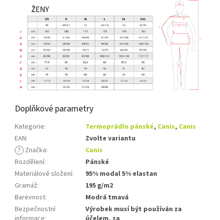
Doplňkové parametry
Kategorie
:
Termoprádlo pánské
,
Canis
,
Canis
EAN
:
Zvolte variantu
?
Značka
:
Canis
Rozdělení
:
Pánské
Materiálové složení
:
95% modal 5% elastan
Gramáž
:
195 g/m2
Barevnost
:
Modrá tmavá
Bezpečnostní
Výrobek musí být používán za
informace
:
účelem, za