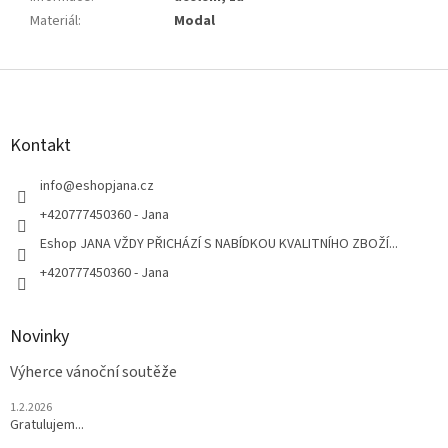
Materiál
:
Modal
Z
á
p
a
Kontakt
t
í
info
@
eshopjana.cz
+420777450360 - Jana
Eshop JANA VŽDY PŘICHÁZÍ S NABÍDKOU KVALITNÍHO ZBOŽÍ...
+420777450360 - Jana
Novinky
Výherce vánoční soutěže
1.2.2026
Gratulujem...