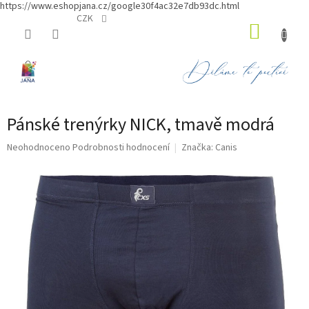
https://www.eshopjana.cz/google30f4ac32e7db93dc.html
Přejít
CZK
NÁKUP
na
obsah
KOŠÍK
Pánské trenýrky NICK, tmavě modrá
Průměrné
Neohodnoceno
Podrobnosti hodnocení
Značka:
Canis
hodnocení
produktu
je
0,0
z
5
hvězdiček.