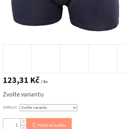
123,31 Kč
/ ks
Měrná
Zvolte variantu
cena:
Velikost
Přidat do košíku