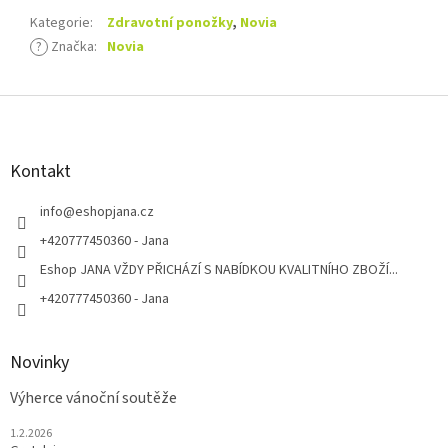
Kategorie
:
Zdravotní ponožky
,
Novia
?
Značka
:
Novia
Z
á
p
a
Kontakt
t
í
info
@
eshopjana.cz
+420777450360 - Jana
Eshop JANA VŽDY PŘICHÁZÍ S NABÍDKOU KVALITNÍHO ZBOŽÍ...
+420777450360 - Jana
Novinky
Výherce vánoční soutěže
1.2.2026