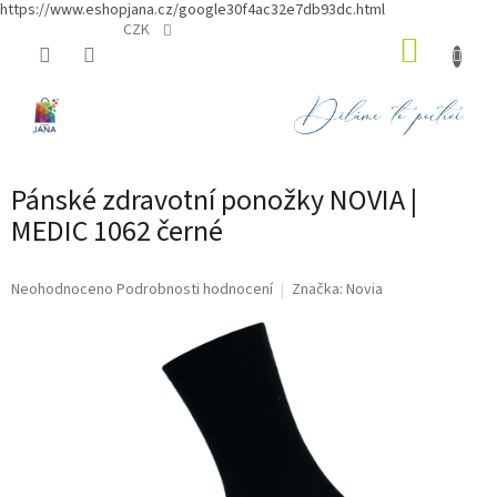
https://www.eshopjana.cz/google30f4ac32e7db93dc.html
Přejít
CZK
NÁKUP
na
obsah
KOŠÍK
Pánské zdravotní ponožky NOVIA |
MEDIC 1062 černé
Průměrné
Neohodnoceno
Podrobnosti hodnocení
Značka:
Novia
hodnocení
produktu
je
0,0
z
5
hvězdiček.