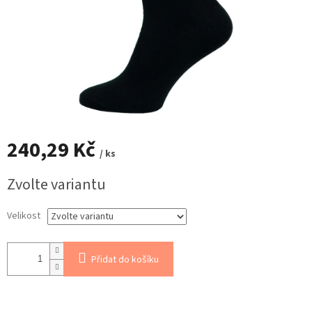
240,29 Kč
/ ks
Měrná
Zvolte variantu
cena:
Velikost
Přidat do košíku