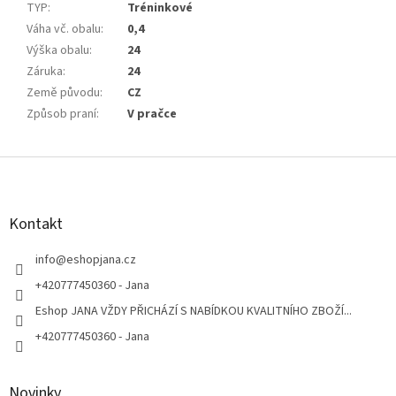
TYP
:
Tréninkové
Váha vč. obalu
:
0,4
Výška obalu
:
24
Záruka
:
24
Země původu
:
CZ
Způsob praní
:
V pračce
Z
á
p
a
Kontakt
t
í
info
@
eshopjana.cz
+420777450360 - Jana
Eshop JANA VŽDY PŘICHÁZÍ S NABÍDKOU KVALITNÍHO ZBOŽÍ...
+420777450360 - Jana
Novinky