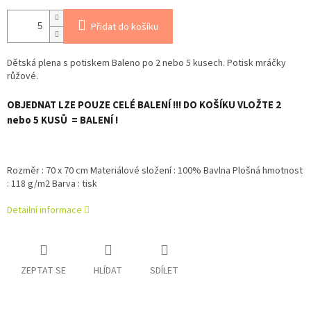
Přidat do košíku
Dětská plena s potiskem Baleno po 2 nebo 5 kusech. Potisk mráčky
růžové.
OBJEDNAT LZE POUZE CELÉ BALENÍ !!! DO KOŠÍKU VLOŽTE 2
nebo 5 KUSŮ = BALENÍ !
Rozměr : 70 x 70 cm Materiálové složení : 100% Bavlna Plošná hmotnost
: 118 g/m2 Barva : tisk
Detailní informace
ZEPTAT SE
HLÍDAT
SDÍLET