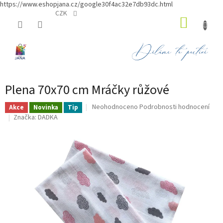
https://www.eshopjana.cz/google30f4ac32e7db93dc.html
Přejít
CZK
NÁKUP
na
obsah
KOŠÍK
Plena 70x70 cm Mráčky růžové
Průměrné
Neohodnoceno
Podrobnosti hodnocení
Akce
Novinka
Tip
hodnocení
Značka:
DADKA
produktu
je
0,0
z
5
hvězdiček.