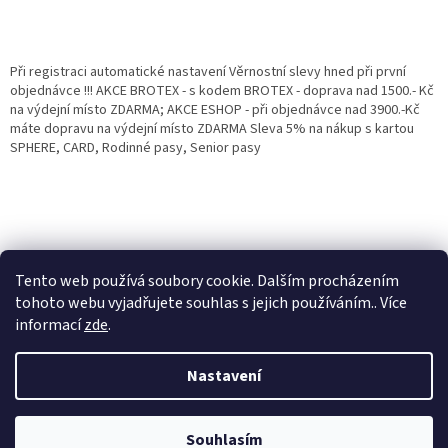
Při registraci automatické nastavení Věrnostní slevy hned při první
objednávce !!! AKCE BROTEX - s kodem BROTEX - doprava nad 1500.- Kč
na výdejní místo ZDARMA; AKCE ESHOP - při objednávce nad 3900.-Kč
máte dopravu na výdejní místo ZDARMA Sleva 5% na nákup s kartou
SPHERE, CARD, Rodinné pasy, Senior pasy
Tento web používá soubory cookie. Dalším procházením
tohoto webu vyjadřujete souhlas s jejich používáním.. Více
informací
zde
.
Vytvořil Shoptet
Věrnostní porgram: Již od první objednávky s registrací automaticky
Nastavení
nastavená Věrnostní sleva 3% - 10% na Všechny Vaše další nákupy. Čím
víc nakoupíte, tím větší slevu můžete získat. Vaše objednávky se sčítají.
Využít můžete i "Slevové kody" nebo DOPRAVU ZDARMA. Přejeme
Copyright 2026
Eshop Jana
. Všechna práva vyhrazena.
příjemný nákup u nás Jana Kotasová Komárková a kolektiv pracovníků
Souhlasím