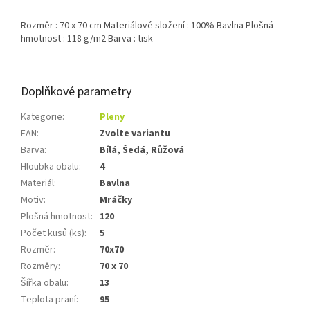
Rozměr : 70 x 70 cm Materiálové složení : 100% Bavlna Plošná
hmotnost : 118 g/m2 Barva : tisk
Doplňkové parametry
Kategorie
:
Pleny
EAN
:
Zvolte variantu
Barva
:
Bílá, Šedá, Růžová
Hloubka obalu
:
4
Materiál
:
Bavlna
Motiv
:
Mráčky
Plošná hmotnost
:
120
Počet kusů (ks)
:
5
Rozměr
:
70x70
Rozměry
:
70 x 70
Šířka obalu
:
13
Teplota praní
:
95