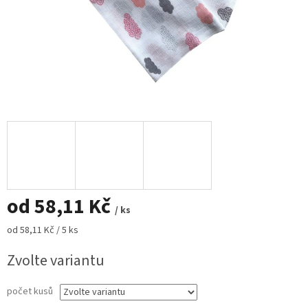
od
58,11 Kč
/ ks
Měrná
od 58,11 Kč / 5 ks
cena:
Zvolte variantu
počet kusů