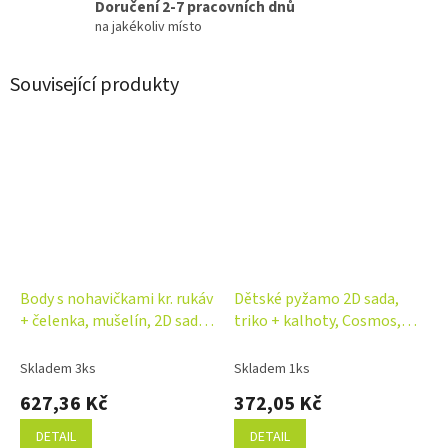
Doručení 2-7 pracovních dnů
na jakékoliv místo
Související produkty
Body s nohavičkami kr. rukáv
Dětské pyžamo 2D sada,
+ čelenka, mušelín, 2D sada,
triko + kalhoty, Cosmos,
Z&Z, bílá
Mrofi, hnědá/bílá
Skladem 3ks
Skladem 1ks
627,36 Kč
372,05 Kč
DETAIL
DETAIL