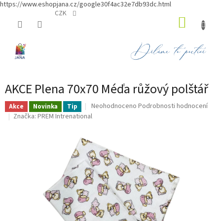
https://www.eshopjana.cz/google30f4ac32e7db93dc.html
Přejít
CZK
NÁKUP
na
obsah
KOŠÍK
AKCE Plena 70x70 Méďa růžový polštář
Průměrné
Neohodnoceno
Podrobnosti hodnocení
Akce
Novinka
Tip
hodnocení
Značka:
PREM Intrenational
produktu
je
0,0
z
5
hvězdiček.