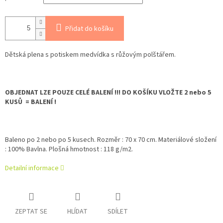
Přidat do košíku
Dětská plena s potiskem medvídka s růžovým polštářem.
OBJEDNAT LZE POUZE CELÉ BALENÍ !!! DO KOŠÍKU VLOŽTE 2 nebo 5
KUSŮ = BALENÍ !
Baleno po 2 nebo po 5 kusech. Rozměr : 70 x 70 cm. Materiálové složení
: 100% Bavlna. Plošná hmotnost : 118 g/m2.
Detailní informace
ZEPTAT SE
HLÍDAT
SDÍLET