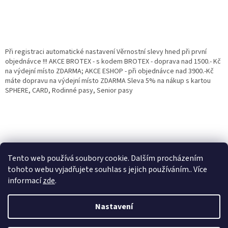
Při registraci automatické nastavení Věrnostní slevy hned při první
objednávce !!! AKCE BROTEX - s kodem BROTEX - doprava nad 1500.- Kč
na výdejní místo ZDARMA; AKCE ESHOP - při objednávce nad 3900.-Kč
máte dopravu na výdejní místo ZDARMA Sleva 5% na nákup s kartou
SPHERE, CARD, Rodinné pasy, Senior pasy
Tento web používá soubory cookie. Dalším procházením
tohoto webu vyjadřujete souhlas s jejich používáním.. Více
informací
zde
.
Vytvořil Shoptet
Věrnostní porgram: Již od první objednávky s registrací automaticky
Nastavení
nastavená Věrnostní sleva 3% - 10% na Všechny Vaše další nákupy. Čím
víc nakoupíte, tím větší slevu můžete získat. Vaše objednávky se sčítají.
Využít můžete i "Slevové kody" nebo DOPRAVU ZDARMA. Přejeme