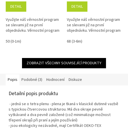
DETAIL
DETAIL
Využijte náš věrnostní program
Využijte náš věrnostní program
se slevami již na první
se slevami již na první
objednávku. Věrnostní program
objednávku. Věrnostní program
50 (0-1m)
68 (3-6m)
ZOBRAZIT VŠECHNY SOUVISEJÍCÍ PRODUKTY
Popis
Podobné (3)
Hodnocení
Diskuze
Detailní popis produktu
- jedná se o tetra plenu - plena je tkaná v klasické dutinné vazbě
s typickou čtvercovou strukturou. Má dva okraje pevně
vytkávané a dva pevně založené (což minimalizuje možnost
třepení okrajů při praní a jejím používání)
- jsou ekologicky nezávadné, mají Certifikát OEKO-TEX