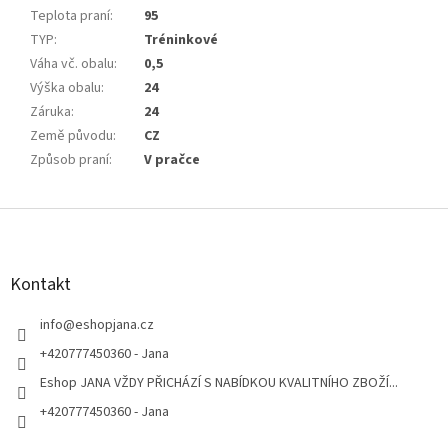
Teplota praní
:
95
TYP
:
Tréninkové
Váha vč. obalu
:
0,5
Výška obalu
:
24
Záruka
:
24
Země původu
:
CZ
Způsob praní
:
V pračce
Z
á
p
a
Kontakt
t
í
info
@
eshopjana.cz
+420777450360 - Jana
Eshop JANA VŽDY PŘICHÁZÍ S NABÍDKOU KVALITNÍHO ZBOŽÍ...
+420777450360 - Jana