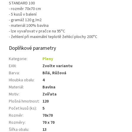
STANDARD 100
- rozměr 70x70 cm
- 5 kusů v balení
- gramáž 120 g/m2
- materiál 100% bavlna
- lze vyvařovat v pračce na 95°C
- žehlení při maximální teplotě žehlicí plochy 200°C
Doplňkové parametry
Kategorie
:
Pleny
EAN
:
Zvolte variantu
Barva
:
Bílá, Růžová
Hloubka obalu
:
4
Materiál
:
Bavlna
Motiv
:
Zvířata
Plošná hmotnost
:
120
Počet kusů (ks)
:
5
Rozměr
:
70x70
Rozměry
:
70 x 70
Šířka obalu
:
13