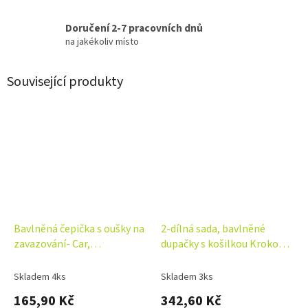
Doručení 2-7 pracovních dnů
na jakékoliv místo
Související produkty
Bavlněná čepička s oušky na
2-dílná sada, bavlněné
zavazování- Car,
dupačky s košilkou Krokodýl
smetanová/hnědá
Eda, mint
Skladem 4ks
Skladem 3ks
165,90 Kč
342,60 Kč