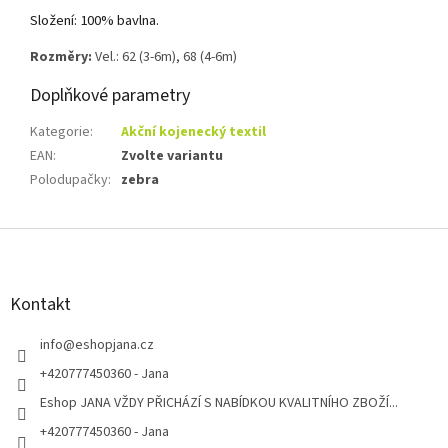
Složení: 100% bavlna.
Rozměry:
Vel.: 62 (3-6m), 68 (4-6m)
Doplňkové parametry
Kategorie
:
Akční kojenecký textil
EAN
:
Zvolte variantu
Polodupačky
:
zebra
Z
á
p
a
Kontakt
t
í
info
@
eshopjana.cz
+420777450360 - Jana
Eshop JANA VŽDY PŘICHÁZÍ S NABÍDKOU KVALITNÍHO ZBOŽÍ...
+420777450360 - Jana