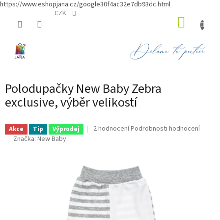
https://www.eshopjana.cz/google30f4ac32e7db93dc.html
Přejít
CZK
NÁKUP
na
obsah
KOŠÍK
Polodupačky New Baby Zebra
exclusive, výběr velikostí
Průměrné
2 hodnocení
Podrobnosti hodnocení
Akce
Tip
Výprodej
hodnocení
Značka:
New Baby
produktu
je
5,0
z
5
hvězdiček.