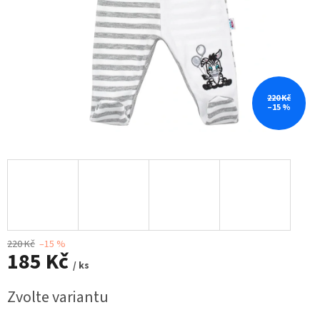
220 Kč
–15 %
220 Kč
–15 %
185 Kč
/ ks
Měrná
Zvolte variantu
cena: