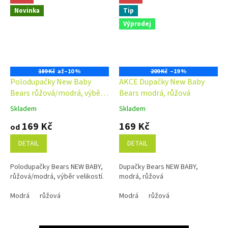
Novinka
Tip
Výprodej
189 Kč
až
–10 %
209 Kč
–19 %
Polodupačky New Baby
AKCE Dupačky New Baby
Bears růžová/modrá, výběr
Bears modrá, růžová
velikostí
Skladem
Skladem
Průměrné
Průměrné
hodnocení
hodnocení
169 Kč
169 Kč
od
produktu
produktu
je
je
DETAIL
DETAIL
5,0
5,0
z
z
Polodupačky Bears NEW BABY,
Dupačky Bears NEW BABY,
5
5
růžová/modrá, výběr velikostí.
modrá, růžová
hvězdiček.
hvězdiček.
Modrá
růžová
Modrá
růžová