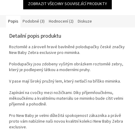
ZOBRAZIT VŠECHNY SOUVISEJÍCÍ PRODUKTY
Popis
Podobné (3)
Hodnocení (2)
Diskuze
Detailní popis produktu
Roztomilé a zároveň hravé bavlněné polodupačky české značky
New Baby Zebra exclusive pro miminka.
Polodupačky jsou zdobeny vyšitým obrázkem roztomilé zebry,
který je podlepený látkou a moderními pruhy.
V pase mají široký pružný lem, který netlačí na bříško miminka.
Zapínání na cvočky mezi nožičkami. Díky příjemňoučkému,
měkoučkému a kvalitnímu materiálu se miminko bude cítit velmi
příjemně a pohodlně.
Pro New Baby je velmi důležitá spokojenost zákazníka a právě
proto vám nabízíme naši novou kvalitní kolekci New Baby Zebra
exclusive.