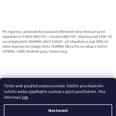
Při registraci automatické nastavení Věrnostní slevy hned při první
objednávce !!! AKCE BROTEX - s kodem BROTEX - doprava nad 1500.- Kč
na výdejní místo ZDARMA; AKCE ESHOP - při objednávce nad 3900.-Kč
máte dopravu na výdejní místo ZDARMA Sleva 5% na nákup s kartou
SPHERE, CARD, Rodinné pasy, Senior pasy
Tento web používá soubory cookie. Dalším procházením
tohoto webu vyjadřujete souhlas s jejich používáním.. Více
informací
zde
.
Vytvořil Shoptet
Věrnostní porgram: Již od první objednávky s registrací automaticky
Nastavení
nastavená Věrnostní sleva 3% - 10% na Všechny Vaše další nákupy. Čím