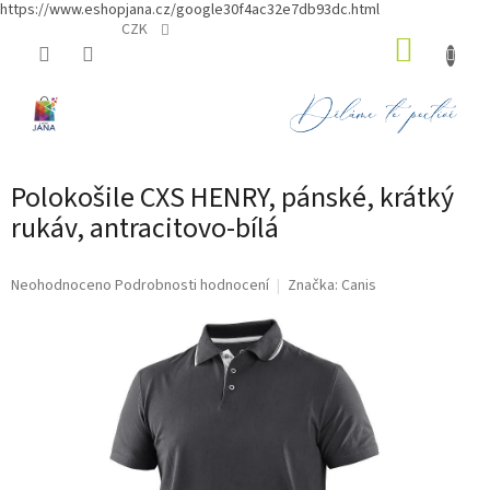
https://www.eshopjana.cz/google30f4ac32e7db93dc.html
Přejít
CZK
NÁKUP
na
obsah
KOŠÍK
Polokošile CXS HENRY, pánské, krátký
rukáv, antracitovo-bílá
Průměrné
Neohodnoceno
Podrobnosti hodnocení
Značka:
Canis
hodnocení
produktu
je
0,0
z
5
hvězdiček.