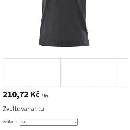
210,72 Kč
/ ks
Měrná
Zvolte variantu
cena:
Velikost