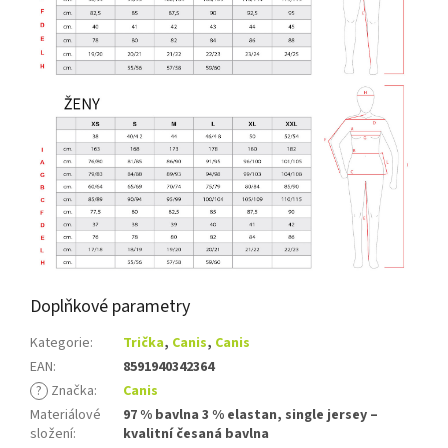
Doplňkové parametry
Kategorie
:
Trička
,
Canis
,
Canis
EAN
:
8591940342364
?
Značka
:
Canis
Materiálové
97 % bavlna 3 % elastan, single jersey –
složení
:
kvalitní česaná bavlna