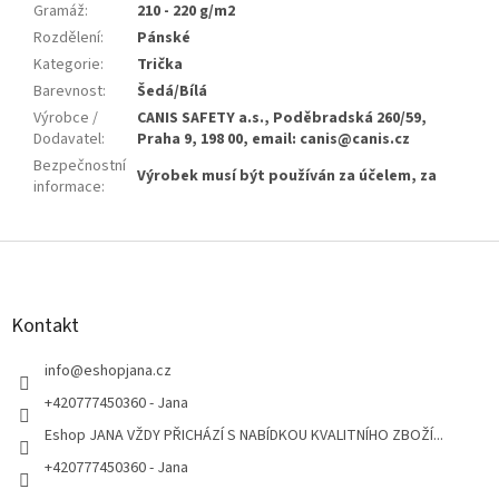
Gramáž
:
210 - 220 g/m2
Rozdělení
:
Pánské
Kategorie
:
Trička
Barevnost
:
Šedá/Bílá
Výrobce /
CANIS SAFETY a.s., Poděbradská 260/59,
Dodavatel
:
Praha 9, 198 00, email: canis@canis.cz
Bezpečnostní
Výrobek musí být používán za účelem, za
informace
:
Z
á
p
a
Kontakt
t
í
info
@
eshopjana.cz
+420777450360 - Jana
Eshop JANA VŽDY PŘICHÁZÍ S NABÍDKOU KVALITNÍHO ZBOŽÍ...
+420777450360 - Jana