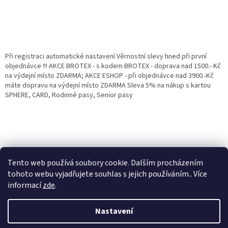
Při registraci automatické nastavení Věrnostní slevy hned při první
objednávce !!! AKCE BROTEX - s kodem BROTEX - doprava nad 1500.- Kč
na výdejní místo ZDARMA; AKCE ESHOP - při objednávce nad 3900.-Kč
máte dopravu na výdejní místo ZDARMA Sleva 5% na nákup s kartou
SPHERE, CARD, Rodinné pasy, Senior pasy
Tento web používá soubory cookie. Dalším procházením
tohoto webu vyjadřujete souhlas s jejich používáním.. Více
informací
zde
.
Vytvořil Shoptet
Věrnostní porgram: Již od první objednávky s registrací automaticky
Nastavení
nastavená Věrnostní sleva 3% - 10% na Všechny Vaše další nákupy. Čím
víc nakoupíte, tím větší slevu můžete získat. Vaše objednávky se sčítají.