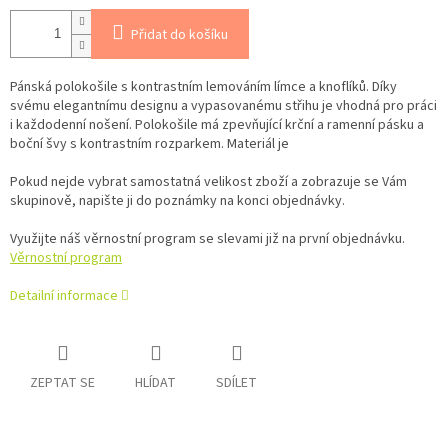
Přidat do košíku
Pánská polokošile s kontrastním lemováním límce a knoflíků. Díky
svému elegantnímu designu a vypasovanému střihu je vhodná pro práci
i každodenní nošení. Polokošile má zpevňující krční a ramenní pásku a
boční švy s kontrastním rozparkem. Materiál je
Pokud nejde vybrat samostatná velikost zboží a zobrazuje se Vám
skupinově, napište ji do poznámky na konci objednávky.
Využijte náš věrnostní program se slevami již na první objednávku.
Věrnostní program
Detailní informace
ZEPTAT SE
HLÍDAT
SDÍLET