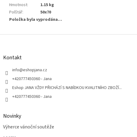
Hmotnost
:
1.15 kg
Polštář
:
50x70
Položka byla vyprodána…
Z
á
p
a
Kontakt
t
í
info
@
eshopjana.cz
+420777450360 - Jana
Eshop JANA VŽDY PŘICHÁZÍ S NABÍDKOU KVALITNÍHO ZBOŽÍ...
+420777450360 - Jana
Novinky
Výherce vánoční soutěže