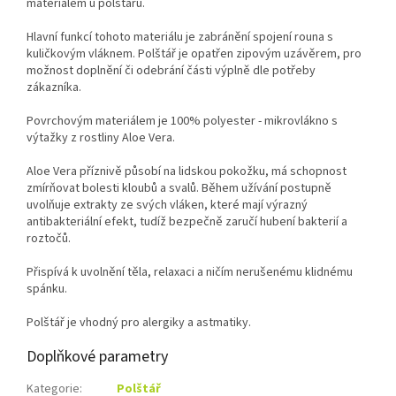
materiálem u polštářů.
Hlavní funkcí tohoto materiálu je zabránění spojení rouna s
kuličkovým vláknem. Polštář je opatřen zipovým uzávěrem, pro
možnost doplnění či odebrání části výplně dle potřeby
zákazníka.
Povrchovým materiálem je 100% polyester - mikrovlákno s
výtažky z rostliny Aloe Vera.
Aloe Vera příznivě působí na lidskou pokožku, má schopnost
zmírňovat bolesti kloubů a svalů. Během užívání postupně
uvolňuje extrakty ze svých vláken, které mají výrazný
antibakteriální efekt, tudíž bezpečně zaručí hubení bakterií a
roztočů.
Přispívá k uvolnění těla, relaxaci a ničím nerušenému klidnému
spánku.
Polštář je vhodný pro alergiky a astmatiky.
Doplňkové parametry
Kategorie
:
Polštář