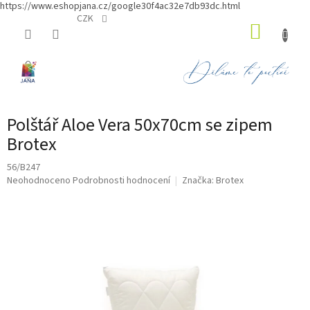
https://www.eshopjana.cz/google30f4ac32e7db93dc.html
Přejít
CZK
NÁKUP
na
obsah
KOŠÍK
Polštář Aloe Vera 50x70cm se zipem
Brotex
56/B247
Průměrné
Neohodnoceno
Podrobnosti hodnocení
Značka:
Brotex
hodnocení
produktu
je
0,0
z
5
hvězdiček.