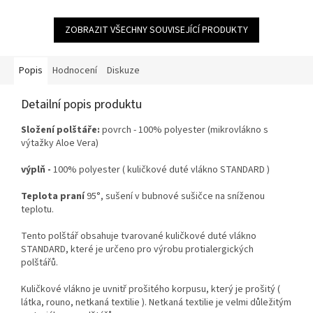
objednávky zadejte v košíku...
objednávky zadejte v košíku...
ZOBRAZIT VŠECHNY SOUVISEJÍCÍ PRODUKTY
Popis
Hodnocení
Diskuze
Detailní popis produktu
Složení polštáře:
povrch - 100% polyester (mikrovlákno s
výtažky Aloe Vera)
výplň -
100% polyester ( kuličkové duté vlákno STANDARD )
Teplota praní
95°, sušení v bubnové sušičce na sníženou
teplotu.
Tento polštář obsahuje tvarované kuličkové duté vlákno
STANDARD, které je určeno pro výrobu protialergických
polštářů.
Kuličkové vlákno je uvnitř prošitého korpusu, který je prošitý (
látka, rouno, netkaná textilie ). Netkaná textilie je velmi důležitým