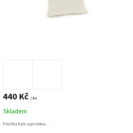
440 Kč
/ ks
Měrná
Skladem
cena:
Položka byla vyprodána…