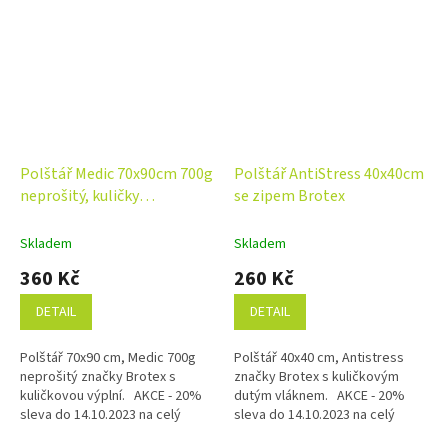
Polštář Medic 70x90cm 700g
Polštář AntiStress 40x40cm
neprošitý, kuličky
se zipem Brotex
STANDARD Brotex
Skladem
Skladem
360 Kč
260 Kč
DETAIL
DETAIL
Polštář 70x90 cm, Medic 700g
Polštář 40x40 cm, Antistress
neprošitý značky Brotex s
značky Brotex s kuličkovým
kuličkovou výplní. AKCE - 20%
dutým vláknem. AKCE - 20%
sleva do 14.10.2023 na celý
sleva do 14.10.2023 na celý
sortiment zn. BROTEX na konci
sortiment zn. BROTEX na konci