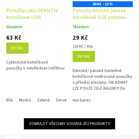
33 Kč
–12 %
Ponožky cyklo SENSITIV
Ponožky dámské/pánské
kotníčkové 1150
kotníčkové 1125 pruhované
balení 4 páry
Skladem
Skladem
Průměrné
Průměrné
hodnocení
hodnocení
63 Kč
29 Kč
produktu
produktu
je
je
Měrná
116 Kč / 4 ks
DETAIL
5,0
5,0
cena:
DETAIL
z
z
Cyklistické kotníčkové
5
5
ponožky s odvětrávací mřížkou
hvězdiček.
hvězdiček.
Dámské/ pánské bavlněné
kotníčkové melírované ponožky
s příměsí elastanu. OBJEDNAT
LZE POUZE CELÉ BALENÍ !!! Do
košíku vložte 4 kusy z jedné
Bílá
Modrá
Zelená
červená
velikosti = balení !
mix barev
ZOBRAZIT VŠECHNY SOUVISEJÍCÍ PRODUKTY