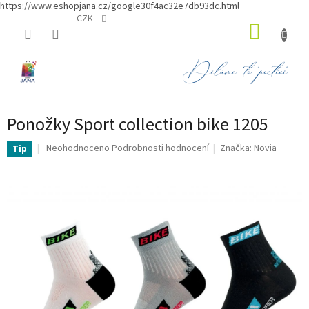
https://www.eshopjana.cz/google30f4ac32e7db93dc.html
Přejít
CZK
NÁKUP
na
obsah
KOŠÍK
Ponožky Sport collection bike 1205
Průměrné
Neohodnoceno
Podrobnosti hodnocení
Značka:
Novia
Tip
hodnocení
produktu
je
0,0
z
5
hvězdiček.