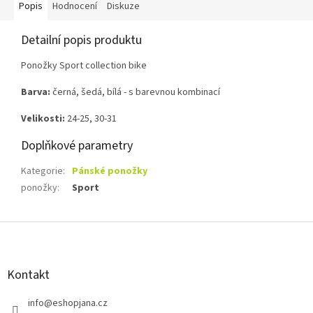
Popis
Hodnocení
Diskuze
Detailní popis produktu
Ponožky Sport collection bike
Barva:
černá, šedá, bílá - s barevnou kombinací
Velikosti:
24-25, 30-31
Doplňkové parametry
Kategorie
:
Pánské ponožky
ponožky
:
Sport
Z
á
p
a
Kontakt
t
í
info
@
eshopjana.cz