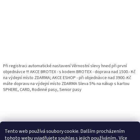
Při registraci automatické nastavení Věrnostní slevy hned při první
objednávce !!! AKCE BROTEX - s kodem BROTEX - doprava nad 1500.- Kč
na výdejní místo ZDARMA; AKCE ESHOP - při objednávce nad 3900.-Kč
máte dopravu na výdejní místo ZDARMA Sleva 5% na nákup s kartou
SPHERE, CARD, Rodinné pasy, Senior pasy
Tento web používá soubory cookie. Dalším procházením
tohoto webu vyjadřujete souhlas s jejich používáním.. Více