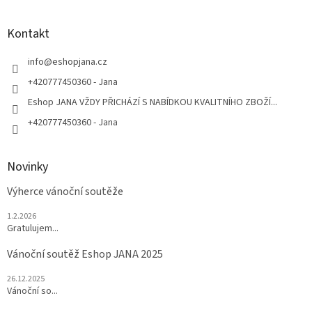
á
p
a
Kontakt
t
í
info
@
eshopjana.cz
+420777450360 - Jana
Eshop JANA VŽDY PŘICHÁZÍ S NABÍDKOU KVALITNÍHO ZBOŽÍ...
+420777450360 - Jana
Novinky
Výherce vánoční soutěže
1.2.2026
Gratulujem...
Vánoční soutěž Eshop JANA 2025
26.12.2025
Vánoční so...