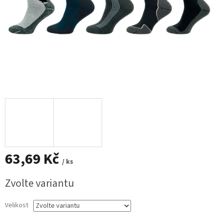
63,69 Kč
/ ks
Měrná
Zvolte variantu
cena:
Velikost