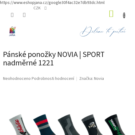
https://www.eshopjana.cz/google30f4ac32e7db93dc.html
Přejít
CZK
NÁKUP
na
obsah
KOŠÍK
Pánské ponožky NOVIA | SPORT
nadměrné 1221
Průměrné
Neohodnoceno
Podrobnosti hodnocení
Značka:
Novia
hodnocení
produktu
je
0,0
z
5
hvězdiček.