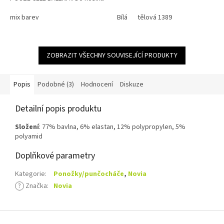
vložte 5 kusů z jedné velikosti =
balení !
mix barev
Bílá
tělová 1389
ZOBRAZIT VŠECHNY SOUVISEJÍCÍ PRODUKTY
Popis
Podobné (3)
Hodnocení
Diskuze
Detailní popis produktu
Složení
: 77% bavlna, 6% elastan, 12% polypropylen, 5%
polyamid
Doplňkové parametry
Kategorie
:
Ponožky/punčocháče
,
Novia
?
Značka
:
Novia
Z