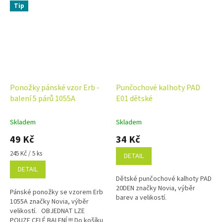
Tip
Ponožky pánské vzor Erb -
Punčochové kalhoty PAD
balení 5 párů 1055A
E01 dětské
Skladem
Skladem
49 Kč
34 Kč
Měrná
245 Kč / 5 ks
DETAIL
cena:
DETAIL
Dětské punčochové kalhoty PAD
20DEN značky Novia, výběr
Pánské ponožky se vzorem Erb
barev a velikostí.
1055A značky Novia, výběr
velikostí. OBJEDNAT LZE
POUZE CELÉ BALENÍ !!! Do košíku