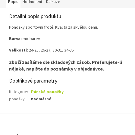
Popis
Hodnocení
Diskuze
Detailní popis produktu
Ponožky sportovní froté. Kvalita za skvělou cenu.
Barva:
mix barev
Velikosti:
24-25, 26-27, 30-31, 34-35
Zboží zasíláme dle skladových zásob. Preferujete-li
nějaké, napište do poznámky v objednávce.
Doplňkové parametry
Kategorie
:
Pánské ponožky
ponožky
:
nadměrné
Z
á
p