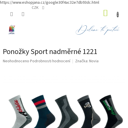
https://www.eshopjana.cz/google30f4ac32e7db93dc.html
Přejít
CZK
NÁKUP
na
obsah
KOŠÍK
Ponožky Sport nadměrné 1221
Průměrné
Neohodnoceno
Podrobnosti hodnocení
Značka:
Novia
hodnocení
produktu
je
0,0
z
5
hvězdiček.