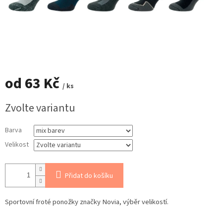
od
63 Kč
/ ks
Měrná
Zvolte variantu
cena:
Barva
Velikost
Přidat do košíku
Sportovní froté ponožky
značky Novia, výběr velikostí.