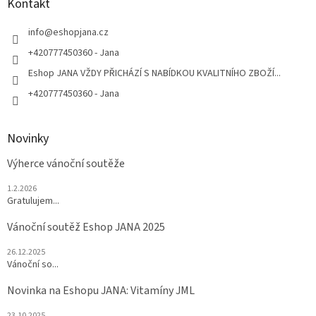
a
Kontakt
t
í
info
@
eshopjana.cz
+420777450360 - Jana
Eshop JANA VŽDY PŘICHÁZÍ S NABÍDKOU KVALITNÍHO ZBOŽÍ...
+420777450360 - Jana
Novinky
Výherce vánoční soutěže
1.2.2026
Gratulujem...
Vánoční soutěž Eshop JANA 2025
26.12.2025
Vánoční so...
Novinka na Eshopu JANA: Vitamíny JML
23.10.2025