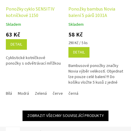
Ponožky cyklo SENSITIV
Ponožky bambus Novia
kotníčkové 1150
balení 5 párů 1031A
Skladem
Skladem
Průměrné
Průměrné
hodnocení
hodnocení
63 Kč
58 Kč
produktu
produktu
je
je
Měrná
290 Kč / 5 ks
DETAIL
5,0
5,0
cena:
DETAIL
z
z
Cyklistické kotníčkové
5
5
ponožky s odvětrávací mřížkou
hvězdiček.
hvězdiček.
Bambusové ponožky značky
Novia výběr velikostí. Objednat
lze pouze celé balení !!! Do
košíku vložte 5 kusů z jedné
velikosti = balení !
Bílá
Modrá
Zelená
červená
černá
ZOBRAZIT VŠECHNY SOUVISEJÍCÍ PRODUKTY