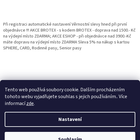
Při registraci automatické nastavení Věrnostní slevy hned při první
objednávce !!! AKCE BROTEX - s kodem BROTEX - doprava nad 1500.- Kč
na výdejní místo ZDARMA; AKCE ESHOP - při objednávce nad 3900.-Kč
máte dopravu na výdejní místo ZDARMA Sleva 5% na nákup s kartou
SPHERE, CARD, Rodinné pasy, Senior pasy
Tento web používá soubory cookie. Dalším procházením
tohoto webu vyjadřujete souhlas s jejich používáním.. Více
informací
zde
.
Vytvořil Shoptet
Věrnostní porgram: Již od první objednávky s registrací automaticky
Nastavení
nastavená Věrnostní sleva 3% - 10% na Všechny Vaše další nákupy. Čím
víc nakoupíte, tím větší slevu můžete získat. Vaše objednávky se sčítají.
Využít můžete i "Slevové kody" nebo DOPRAVU ZDARMA. Přejeme
Copyright 2026
Eshop Jana
. Všechna práva vyhrazena.
příjemný nákup u nás Jana Kotasová Komárková a kolektiv pracovníků
Souhlasím