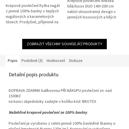
Krepové povlečení Anežka
5
Krepové povlečení Kytka nugát
bílá/losos DUO 140×200 cm
hvězdiček.
z jemné 100% bavlny v teplých
nabízí oboustranný design v
nugátových a karamelových
jemných lososových a bílých
tónech. Prodyšné, příjemné na
odstínech. Je vyrobeno ze
dotek, bez nutnosti žehlení.
100% česané bavlny s
Česká kvalita s praktickým...
nežehlivou krepovou...
ZOBRAZIT VŠECHNY SOUVISEJÍCÍ PRODUKTY
Popis
Podobné (3)
Hodnocení
Diskuze
Detailní popis produktu
DOPRAVA ZDARMA balíkovnou PŘI NÁKUPU povlečení zn. nad
1500Kč
na konci objednávky zadejte v košíku kód: BROTEX
Nežehlivé krepové povlečení ze 100% bavlny
Povlečení je vyrobeno z velmi jemné 100% bavlněné tkaniny o
plošné hmotnosti tkaniny 130g/m2. Krepování je vytvořeno