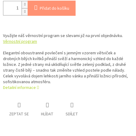
Přidat do košíku
Využijte náš věrnostní program se slevami již na první objednávku.
Věrnostní program
Elegantní oboustranné povlečení s jemným vzorem větviček a
drobných bílých kvítků přináší svěží a harmonický vzhled do každé
ložnice. Z jedné strany má uklidňující světle zelený podklad, z druhé
strany čistě bílý – snadno tak změníte vzhled postele podle nálady.
Celek vyvolává dojem lehkosti jarního vánku a přináší ložnici přírodní,
sofistikovanou atmosféru.
Detailní informace
ZEPTAT SE
HLÍDAT
SDÍLET