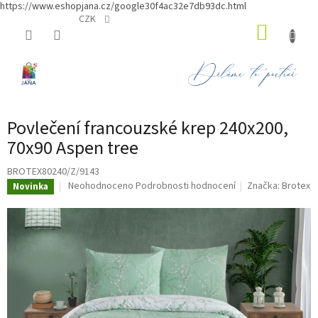
https://www.eshopjana.cz/google30f4ac32e7db93dc.html
Přejít
CZK
NÁKUP
na
obsah
KOŠÍK
Povlečení francouzské krep 240x200,
70x90 Aspen tree
BROTEX80240/Z/9143
Průměrné
Neohodnoceno
Podrobnosti hodnocení
Značka:
Brotex
Novinka
hodnocení
produktu
je
0,0
z
5
hvězdiček.