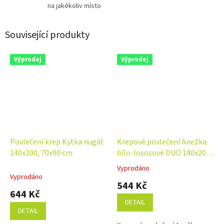
na jakékoliv místo
Související produkty
Výprodej
Výprodej
Povlečení krep Kytka nugát
Krepové povlečení Anežka
140x200, 70x90 cm
bílo-lososové DUO 140x200,
70x90 cm
Vyprodáno
Průměrné
Vyprodáno
hodnocení
544 Kč
produktu
644 Kč
je
DETAIL
5,0
DETAIL
z