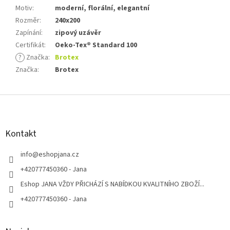
Motiv
:
moderní, florální, elegantní
Rozměr
:
240x200
Zapínání
:
zipový uzávěr
Certifikát
:
Oeko-Tex® Standard 100
?
Značka
:
Brotex
Značka
:
Brotex
Z
á
p
a
Kontakt
t
í
info
@
eshopjana.cz
+420777450360 - Jana
Eshop JANA VŽDY PŘICHÁZÍ S NABÍDKOU KVALITNÍHO ZBOŽÍ...
+420777450360 - Jana