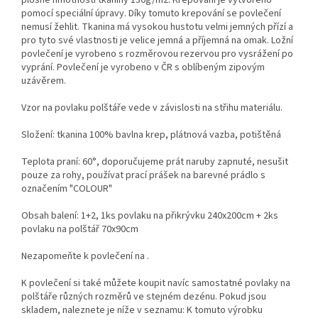
pomocí speciální úpravy. Díky tomuto krepování se povlečení
nemusí žehlit. Tkanina má vysokou hustotu velmi jemných přízí a
pro tyto své vlastnosti je velice jemná a příjemná na omak. Ložní
povlečení je vyrobeno s rozměrovou rezervou pro vysrážení po
vyprání. Povlečení je vyrobeno v ČR s oblíbeným zipovým
uzávěrem.
Vzor na povlaku polštáře vede v závislosti na střihu materiálu.
Složení: tkanina 100% bavlna krep, plátnová vazba, potištěná
Teplota praní: 60°, doporučujeme prát naruby zapnuté, nesušit
pouze za rohy, používat prací prášek na barevné prádlo s
označením "COLOUR"
Obsah balení: 1+2, 1ks povlaku na přikrývku 240x200cm + 2ks
povlaku na polštář 70x90cm
Nezapomeňte k povlečení na .
K povlečení si také můžete koupit navíc samostatné povlaky na
polštáře různých rozměrů ve stejném dezénu. Pokud jsou
skladem, naleznete je níže v seznamu: K tomuto výrobku