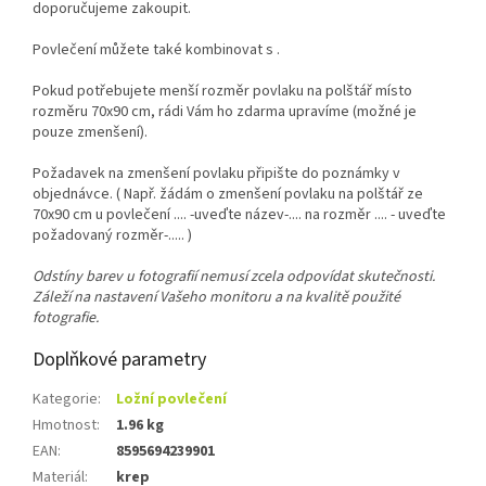
doporučujeme zakoupit.
Povlečení můžete také kombinovat s .
Pokud potřebujete menší rozměr povlaku na polštář místo
rozměru 70x90 cm, rádi Vám ho zdarma upravíme (možné je
pouze zmenšení).
Požadavek na zmenšení povlaku připište do poznámky v
objednávce. ( Např. žádám o zmenšení povlaku na polštář ze
70x90 cm u povlečení .... -uveďte název-.... na rozměr .... - uveďte
požadovaný rozměr-..... )
Odstíny barev u fotografií nemusí zcela odpovídat skutečnosti.
Záleží na nastavení Vašeho monitoru a na kvalitě použité
fotografie.
Doplňkové parametry
Kategorie
:
Ložní povlečení
Hmotnost
:
1.96 kg
EAN
:
8595694239901
Materiál
:
krep