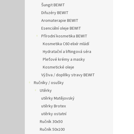
Šungit BEWIT
Difuzéry BEWIT
Aromaterapie BEWIT
Esenciální oleje BEWIT
Přírodní kosmetika BEWIT
Kosmetika C60 elixír mládí
Hydratační a liftingová séra
Pleťové krémy a masky
Kosmetické oleje
Výživa / doplňky stravy BEWIT
Ručníky / osušky
Utěrky
utěrky Matějovský
utěrky Brotex
utěrky ostatní
Ručník 30x50
Ručník 50x100