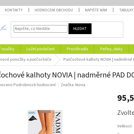
KONTAKTY
HODNOCENÍ OBCHODU
NAPIŠTE NÁM
TABULKY
HLEDAT
/ osušky
Ložní povlečení
Prostěradla
Peřiny, deky
onové ponožky a punčocháče
Punčochové kalhoty NOVIA | nadměrné 
ochové kalhoty NOVIA | nadměrné PAD D
né
noceno
Podrobnosti hodnocení
Značka:
Novia
ní
95,
u
Měrná
Zvolt
cena:
ek.
Velikost