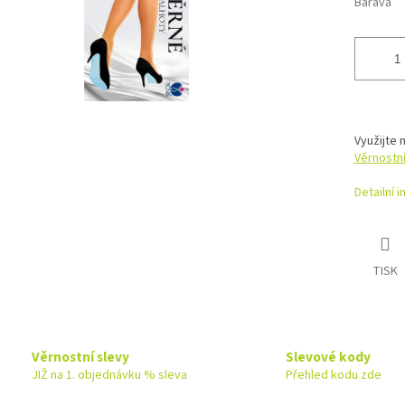
Barava
Využijte 
Věrnostn
Detailní 
TISK
Věrnostní slevy
Slevové kody
JIŽ na 1. objednávku % sleva
Přehled kodu zde