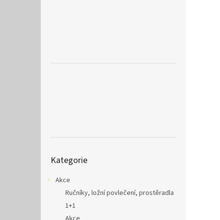
a
n
e
l
Přeskočit
Kategorie
kategorie
Akce
Ručníky, ložní povlečení, prostěradla
1+1
Akce