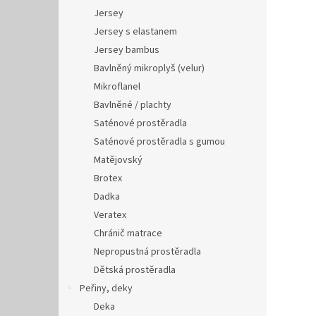
Jersey
Jersey s elastanem
Jersey bambus
Bavlněný mikroplyš (velur)
Mikroflanel
Bavlněné / plachty
Saténové prostěradla
Saténové prostěradla s gumou
Matějovský
Brotex
Dadka
Veratex
Chránič matrace
Nepropustná prostěradla
Dětská prostěradla
Peřiny, deky
Deka