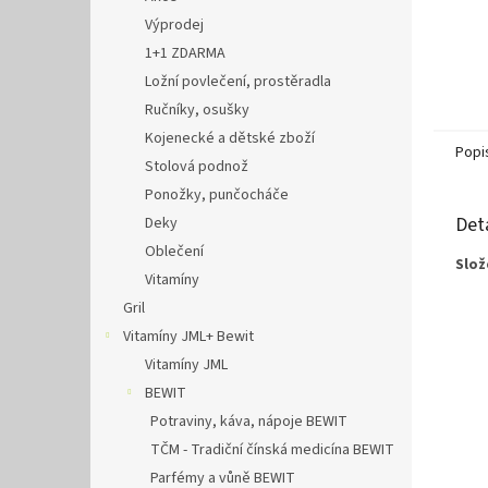
Výprodej
1+1 ZDARMA
Ložní povlečení, prostěradla
Ručníky, osušky
Kojenecké a dětské zboží
Popi
Stolová podnož
Ponožky, punčocháče
Det
Deky
Oblečení
Slož
Vitamíny
Gril
Vitamíny JML+ Bewit
Vitamíny JML
BEWIT
Potraviny, káva, nápoje BEWIT
TČM - Tradiční čínská medicína BEWIT
Parfémy a vůně BEWIT