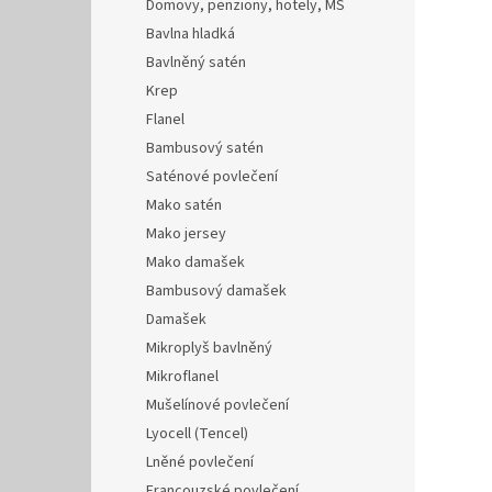
Domovy, penziony, hotely, MŠ
Bavlna hladká
Bavlněný satén
Krep
Flanel
Bambusový satén
Saténové povlečení
Mako satén
Mako jersey
Mako damašek
Bambusový damašek
Damašek
Mikroplyš bavlněný
Mikroflanel
Mušelínové povlečení
Lyocell (Tencel)
Lněné povlečení
Francouzské povlečení