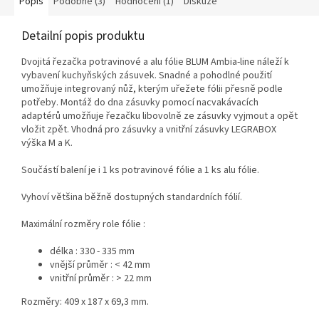
Popis
Podobné (3)
Hodnocení (1)
Diskuze
Detailní popis produktu
Dvojitá řezačka potravinové a alu fólie BLUM Ambia-line náleží k
vybavení kuchyňských zásuvek. Snadné a pohodlné použití
umožňuje integrovaný nůž, kterým uřežete fólii přesně podle
potřeby. Montáž do dna zásuvky pomocí nacvakávacích
adaptérů umožňuje řezačku libovolně ze zásuvky vyjmout a opět
vložit zpět. Vhodná pro zásuvky a vnitřní zásuvky LEGRABOX
výška M a K.
Součástí balení je i 1 ks potravinové fólie a 1 ks alu fólie.
Vyhoví většina běžně dostupných standardních fólií.
Maximální rozměry role fólie :
délka : 330 - 335 mm
vnější průměr : < 42 mm
vnitřní průměr : > 22 mm
Rozměry: 409 x 187 x 69,3 mm.