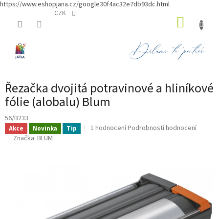
https://www.eshopjana.cz/google30f4ac32e7db93dc.html
Přejít
CZK
NÁKUP
na
obsah
KOŠÍK
Řezačka dvojitá potravinové a hliníkové
fólie (alobalu) Blum
56/B233
Průměrné
1 hodnocení
Podrobnosti hodnocení
Akce
Novinka
Tip
hodnocení
Značka:
BLUM
produktu
je
5,0
z
5
hvězdiček.