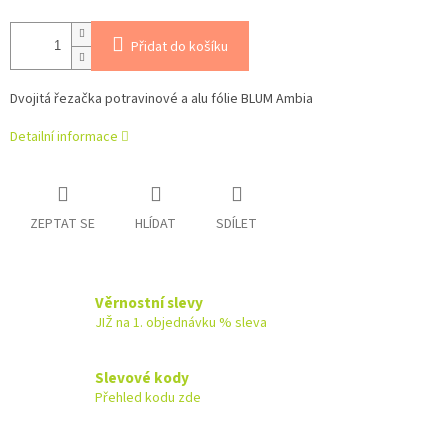
Přidat do košíku
Dvojitá řezačka potravinové a alu fólie BLUM Ambia
Detailní informace
ZEPTAT SE
HLÍDAT
SDÍLET
Věrnostní slevy
JIŽ na 1. objednávku % sleva
Slevové kody
Přehled kodu zde