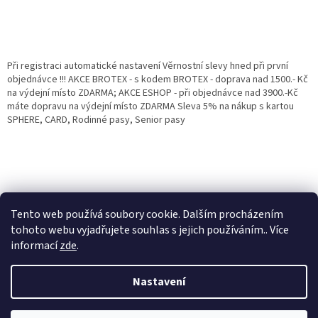
Při registraci automatické nastavení Věrnostní slevy hned při první
objednávce !!! AKCE BROTEX - s kodem BROTEX - doprava nad 1500.- Kč
na výdejní místo ZDARMA; AKCE ESHOP - při objednávce nad 3900.-Kč
máte dopravu na výdejní místo ZDARMA Sleva 5% na nákup s kartou
SPHERE, CARD, Rodinné pasy, Senior pasy
Tento web používá soubory cookie. Dalším procházením
tohoto webu vyjadřujete souhlas s jejich používáním.. Více
informací
zde
.
Vytvořil Shoptet
Věrnostní porgram: Již od první objednávky s registrací automaticky
Nastavení
nastavená Věrnostní sleva 3% - 10% na Všechny Vaše další nákupy. Čím
víc nakoupíte, tím větší slevu můžete získat. Vaše objednávky se sčítají.
Využít můžete i "Slevové kody" nebo DOPRAVU ZDARMA. Přejeme
Copyright 2026
Eshop Jana
. Všechna práva vyhrazena.