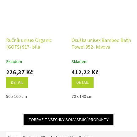
Ručník unisex Organic
Osuška unisex Bamboo Bath
(GOTS) 917- bílá
Towel 952- kávová
Skladem
Skladem
226,37 Kč
412,22 Kč
DETAIL
DETAIL
50 x 100 cm
70 x 140 cm
ZOBRAZIT VŠECHNY SOUVISEJÍCÍ PRODUKTY