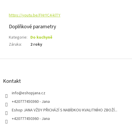
https://youtu.be/FHrYC4-klTY
Doplňkové parametry
Kategorie
:
Do kuchyně
Záruka
:
2 roky
Z
á
p
a
Kontakt
t
í
info
@
eshopjana.cz
+420777450360 - Jana
Eshop JANA VŽDY PŘICHÁZÍ S NABÍDKOU KVALITNÍHO ZBOŽÍ...
+420777450360 - Jana