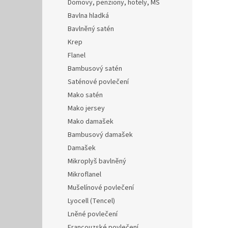
Domovy, penziony, hotely, MŠ
Bavlna hladká
Bavlněný satén
Krep
Flanel
Bambusový satén
Saténové povlečení
Mako satén
Mako jersey
Mako damašek
Bambusový damašek
Damašek
Mikroplyš bavlněný
Mikroflanel
Mušelínové povlečení
Lyocell (Tencel)
Lněné povlečení
Francouzské povlečení