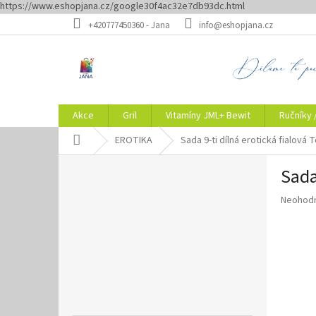
https://www.eshopjana.cz/google30f4ac32e7db93dc.html
Přejít
+420777450360 - Jana
info@eshopjana.cz
na
obsah
Akce
Gril
Vitamíny JML+ Bewit
Ručníky 
Domů
EROTIKA
Sada 9-ti dílná erotická fialová
P
Sada
o
s
Průměr
Neohod
t
hodnoce
r
produkt
a
je
n
0,0
z
n
5
í
hvězdič
p