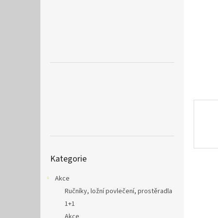
a
n
e
l
Přeskočit
Kategorie
kategorie
Akce
Ručníky, ložní povlečení, prostěradla
1+1
Akce