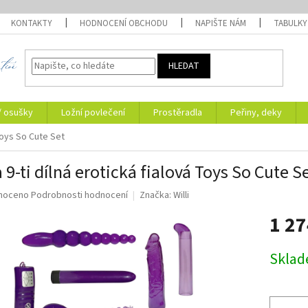
KONTAKTY
HODNOCENÍ OBCHODU
NAPIŠTE NÁM
TABULKY
HLEDAT
/ osušky
Ložní povlečení
Prostěradla
Peřiny, deky
 Toys So Cute Set
 9-ti dílná erotická fialová Toys So Cute S
né
noceno
Podrobnosti hodnocení
Značka:
Willi
ní
1 2
u
Měrná
Skla
cena:
ek.