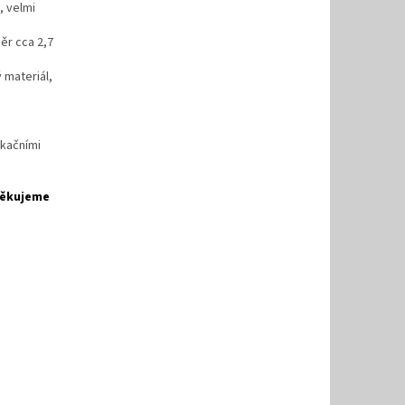
, velmi
měr cca 2,7
 materiál,
ikačními
 Děkujeme