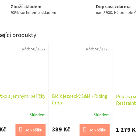
Zboží skladem
Doprava zdarma
90% sortimentu skladem
nad 3900.-Kč po celé 
sející produkty
Kód:
56/B127
Kód:
56/B128
tko s jemnými peříčky
Bičík jezdecký S&M - Riding
Poutací s
Crop
Restraint
Skladem
Skladem
Průměrné
hodnocení
produktu
Kč
389 Kč
1 279 K
Do košíku
Do košíku
je