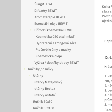
Šungit BEWIT
Kniha 
Difuzéry BEWIT
stala 
Proto 
Aromaterapie BEWIT
ojedin
Esenciální oleje BEWIT
pomůcek
Přírodní kosmetika BEWIT
Kosmetika C60 elixír mládí
Popi
Hydratační a liftingová séra
Pleťové krémy a masky
Kosmetické oleje
Det
Výživa / doplňky stravy BEWIT
Krásn
Ručníky / osušky
Utěrky
1. vi
cm, 
utěrky Matějovský
2. n
utěrky Brotex
3. pe
4. ná
utěrky ostatní
prům
Ručník 30x50
5. m
Ručník 50x100
flex