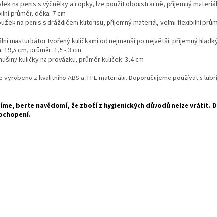
vlek na penis s výčnělky a nopky, lze použít oboustranně, příjemný materiál
bilní průměr, déka: 7 cm
oužek na penis s dráždičem klitorisu, příjemný materiál, velmi flexibilní prů
ální masturbátor tvořený kuličkami od nejmenší po největší, příjemný hladký
: 19,5 cm, průměr: 1,5 - 3 cm
nušiny kuličky na provázku, průměr kuliček: 3,4 cm
je vyrobeno z kvalitního ABS a TPE materiálu. Doporučujeme používat s lubr
íme, berte navědomí, že zboží z hygienických důvodů nelze vrátit.
ochopení.