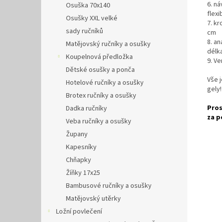
6. ná
Osuška 70x140
flexi
Osušky XXL velké
7. kr
sady ručníků
cm
8. an
Matějovský ručníky a osušky
délka
Koupelnová předložka
9. Ve
Dětské osušky a ponča
Vše 
Hotelové ručníky a osušky
gely!
Brotex ručníky a osušky
Pros
Dadka ručníky
za p
Veba ručníky a osušky
Župany
Kapesníky
Chňapky
Žíňky 17x25
Bambusové ručníky a osušky
Matějovský utěrky
Ložní povlečení