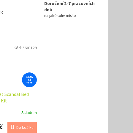
Doručení 2-7 pracovních
dnů
ČR
na jakékoliv místo
Kód:
56/B129
1 355
Kč
–5 %
et Scandal Bed
 Kit
Skladem
č
Do košíku