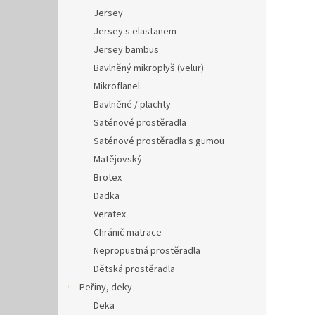
Jersey
Jersey s elastanem
Jersey bambus
Bavlněný mikroplyš (velur)
Mikroflanel
Bavlněné / plachty
Saténové prostěradla
Saténové prostěradla s gumou
Matějovský
Brotex
Dadka
Veratex
Chránič matrace
Nepropustná prostěradla
Dětská prostěradla
Peřiny, deky
Deka