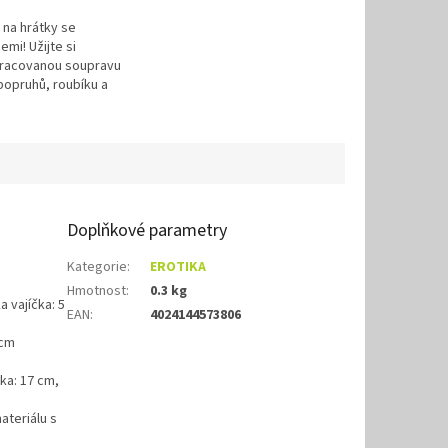
 na hrátky se
emi! Užijte si
pracovanou soupravu
popruhů, roubíku a
načky Scandal!
Doplňkové parametry
Kategorie
:
EROTIKA
Hmotnost
:
0.3 kg
a vajíčka: 5
EAN
:
4024144573806
 cm
ka: 17 cm,
ateriálu s