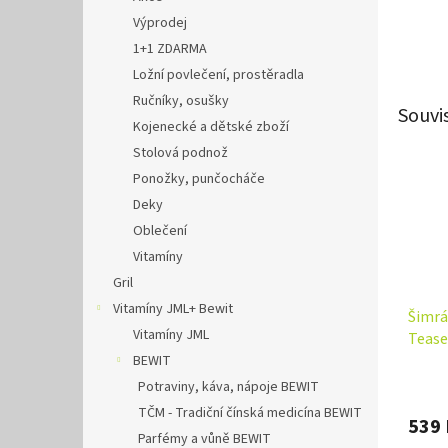
Výprodej
1+1 ZDARMA
Ložní povlečení, prostěradla
Ručníky, osušky
Souvi
Kojenecké a dětské zboží
Stolová podnož
Ponožky, punčocháče
Deky
Oblečení
Vitamíny
Gril
Vitamíny JML+ Bewit
Šimrá
Vitamíny JML
Tease
BEWIT
Potraviny, káva, nápoje BEWIT
TČM - Tradiční čínská medicína BEWIT
539 
Parfémy a vůně BEWIT