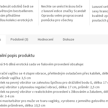
5,0
Padesát odstínů šedi se
Nechte se unést krásou biče
Luxusní set
z
světovým bestsellerem.
z luxusní edice značky Scandal!
sexy hranic
5
vám přínášíme
Opravdu velmi propracovaná
kvalitně z
hvězdiček.
ělou kolekci erotických
pomůcka pro všechny
poutacích 
 k této knižní trilogii.
milovníky BDSM praktik nebo
masky od z
jen erotických her.
s
Podobné (3)
Hodnocení
Diskuze
ailní popis produktu
á 9-ti dílná erotická sada ve fialovém provedení obsahuje:
brační vajíčko se 4 stupni vibrace, přehledným ovladačem přes kabílek, délk
průměr vajíčka: 3,5 cm
ávlek na pevný vibrátor se zahnutou špičkou pro dráždění bodu G, délka: 17
vný vibrátor s plynoulou regulací vibrací, délka: 17 cm, průměr: 2,5 cm
vlek na pevný vibrátor v realistickém provedení s žilkováním a žaludem, dél
ěr: 3-4 cm
ini masturbátor pro muže ve tvaru vagínky, vyrobeno z jemného gelového m
ibilním průměrem, délka: 10,5 cm