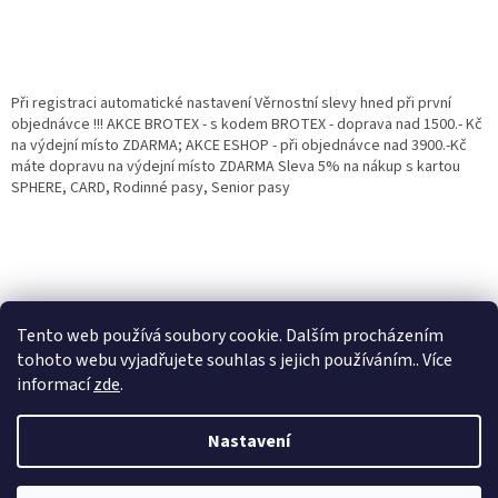
Při registraci automatické nastavení Věrnostní slevy hned při první
objednávce !!! AKCE BROTEX - s kodem BROTEX - doprava nad 1500.- Kč
na výdejní místo ZDARMA; AKCE ESHOP - při objednávce nad 3900.-Kč
máte dopravu na výdejní místo ZDARMA Sleva 5% na nákup s kartou
SPHERE, CARD, Rodinné pasy, Senior pasy
Tento web používá soubory cookie. Dalším procházením
tohoto webu vyjadřujete souhlas s jejich používáním.. Více
informací
zde
.
Vytvořil Shoptet
Věrnostní porgram: Již od první objednávky s registrací automaticky
Nastavení
nastavená Věrnostní sleva 3% - 10% na Všechny Vaše další nákupy. Čím
víc nakoupíte, tím větší slevu můžete získat. Vaše objednávky se sčítají.
Využít můžete i "Slevové kody" nebo DOPRAVU ZDARMA. Přejeme
Copyright 2026
Eshop Jana
. Všechna práva vyhrazena.