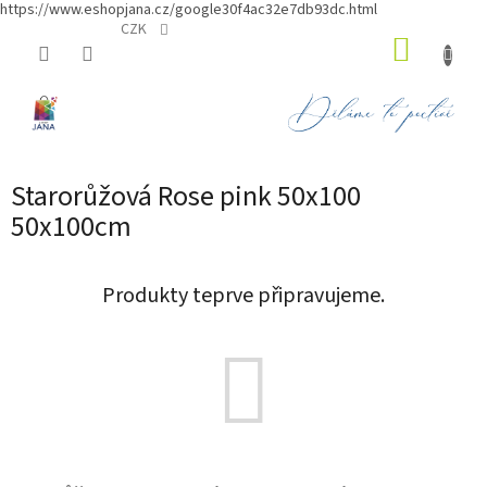
https://www.eshopjana.cz/google30f4ac32e7db93dc.html
Přejít
CZK
NÁKUP
na
obsah
KOŠÍK
Starorůžová Rose pink 50x100
50x100cm
Produkty teprve připravujeme.