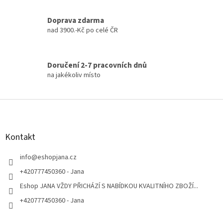
Doprava zdarma
nad 3900.-Kč po celé ČR
Doručení 2-7 pracovních dnů
na jakékoliv místo
Z
á
p
a
Kontakt
t
í
info
@
eshopjana.cz
+420777450360 - Jana
Eshop JANA VŽDY PŘICHÁZÍ S NABÍDKOU KVALITNÍHO ZBOŽÍ...
+420777450360 - Jana