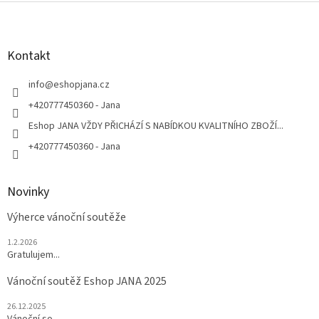
Z
á
p
a
Kontakt
t
í
info
@
eshopjana.cz
+420777450360 - Jana
Eshop JANA VŽDY PŘICHÁZÍ S NABÍDKOU KVALITNÍHO ZBOŽÍ...
+420777450360 - Jana
Novinky
Výherce vánoční soutěže
1.2.2026
Gratulujem...
Vánoční soutěž Eshop JANA 2025
26.12.2025