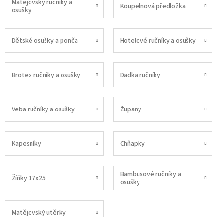
Matějovský ručníky a
Koupelnová předložka
osušky
Dětské osušky a ponča
Hotelové ručníky a osušky
Brotex ručníky a osušky
Dadka ručníky
Veba ručníky a osušky
Župany
Kapesníky
Chňapky
Bambusové ručníky a
Žíňky 17x25
osušky
Matějovský utěrky