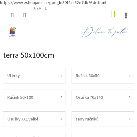
https://www.eshopjana.cz/google30f4ac32e7db93dc.html
Přejít
CZK
NÁKUP
na
obsah
KOŠÍK
terra 50x100cm
Utěrky
Ručník 30x50
Ručník 50x100
Osuška 70x140
Osušky XXL velké
sady ručníků