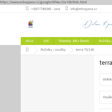
https://www.eshopjana.cz/google30f4ac32e7db93dc.html
Přejít
+420777450360 - Jana
info@eshopjana.cz
na
obsah
Akce
Gril
Vitamíny JML+ Bewit
Ručníky 
Domů
Ručníky / osušky
terra 70/140
P
terr
o
s
t
r
Utěrk
a
n
n
Osušk
í
p