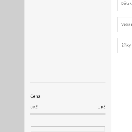
a
Dětsk
n
e
l
Veba 
Žíňky
Cena
0
Kč
1
Kč