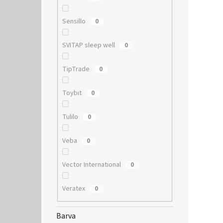
Sensillo
0
SVITAP sleep well
0
TipTrade
0
Toybit
0
Tulilo
0
Veba
0
Vector International
0
Veratex
0
Barva