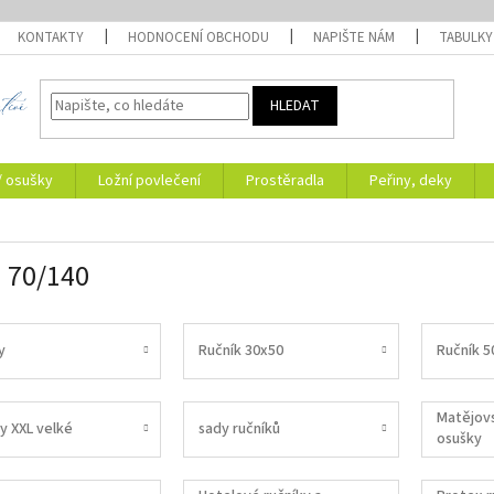
KONTAKTY
HODNOCENÍ OBCHODU
NAPIŠTE NÁM
TABULKY
HLEDAT
/ osušky
Ložní povlečení
Prostěradla
Peřiny, deky
a 70/140
y
Ručník 30x50
Ručník 5
Matějovs
y XXL velké
sady ručníků
osušky