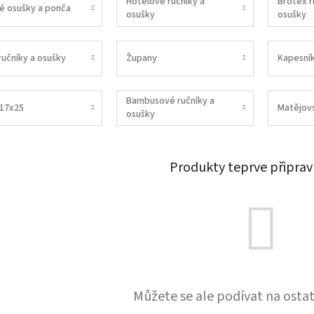
Hotelové ručníky a
Brotex r
é osušky a ponča
osušky
osušky
ručníky a osušky
Župany
Kapesní
Bambusové ručníky a
 17x25
Matějov
osušky
Produkty teprve připrav
Můžete se ale podívat na ostat