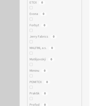
ETEX
0
Evona
0
Forbyt
0
Jerry Fabrics
0
MALFINI, a.s.
0
Matějovský
0
Miminu
0
PEMITEX
0
Praktik
0
Profod
0