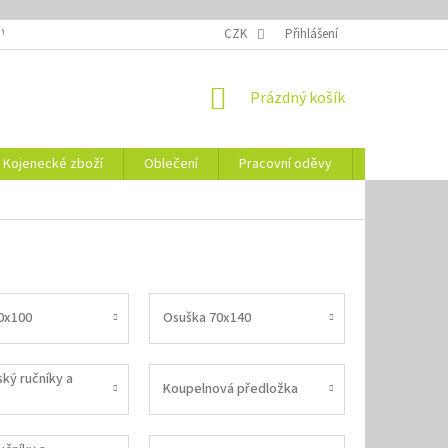
 VELIKOSTÍ
OZNAČENÍ DEN
NÁVODY NA ÚDRŽBU
CZK
Přihlášení
VYSVĚTLENÍ
NÁKUPNÍ
Prázdný košík
KOŠÍK
Kojenecké zboží
Oblečení
Pracovní oděvy
Vše pro HO
0x100
Osuška 70x140
ký ručníky a
Koupelnová předložka