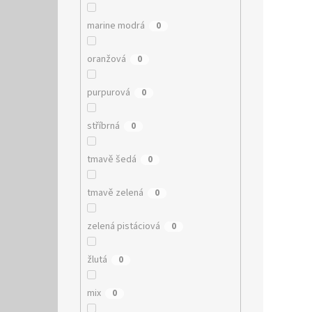
marine modrá
0
oranžová
0
purpurová
0
stříbrná
0
tmavě šedá
0
tmavě zelená
0
zelená pistáciová
0
žlutá
0
mix
0