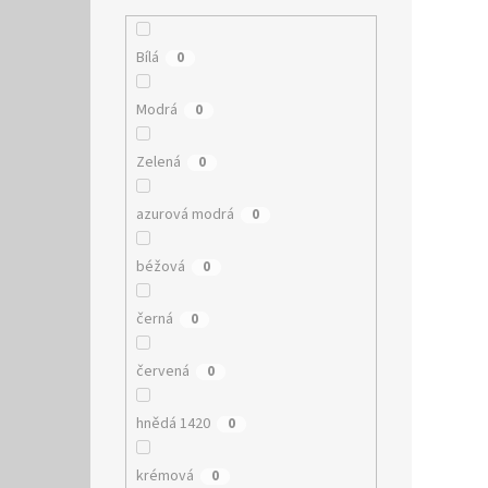
Bílá
0
Modrá
0
Zelená
0
azurová modrá
0
béžová
0
černá
0
červená
0
hnědá 1420
0
krémová
0