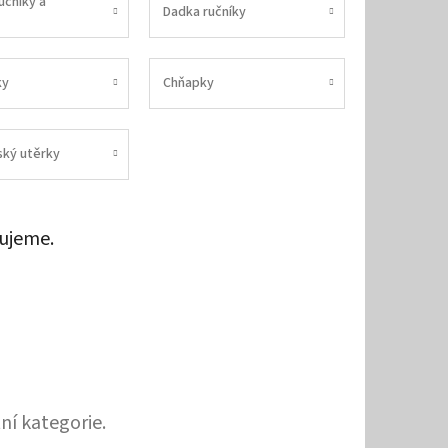
učníky a
Dadka ručníky
ky
Chňapky
ský utěrky
ujeme.
ní kategorie.