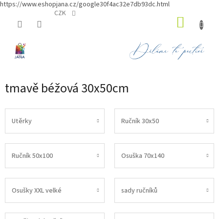
https://www.eshopjana.cz/google30f4ac32e7db93dc.html
Přejít
CZK
NÁKUP
na
obsah
KOŠÍK
tmavě béžová 30x50cm
Utěrky
Ručník 30x50
Ručník 50x100
Osuška 70x140
Osušky XXL velké
sady ručníků