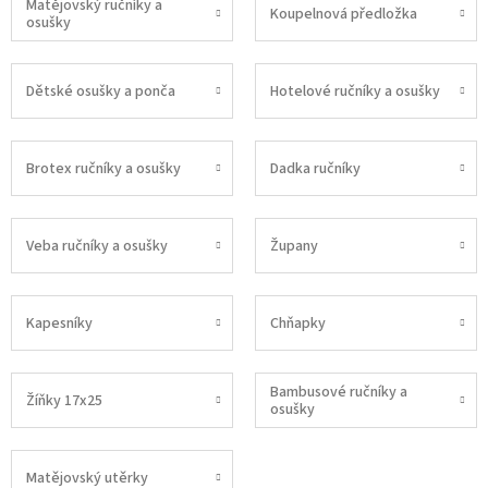
Matějovský ručníky a
Koupelnová předložka
osušky
Dětské osušky a ponča
Hotelové ručníky a osušky
Brotex ručníky a osušky
Dadka ručníky
Veba ručníky a osušky
Župany
Kapesníky
Chňapky
Bambusové ručníky a
Žíňky 17x25
osušky
Matějovský utěrky