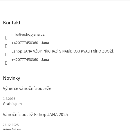
Z
á
p
a
Kontakt
t
í
info
@
eshopjana.cz
+420777450360 - Jana
Eshop JANA VŽDY PŘICHÁZÍ S NABÍDKOU KVALITNÍHO ZBOŽÍ...
+420777450360 - Jana
Novinky
Výherce vánoční soutěže
1.2.2026
Gratulujem...
Vánoční soutěž Eshop JANA 2025
26.12.2025