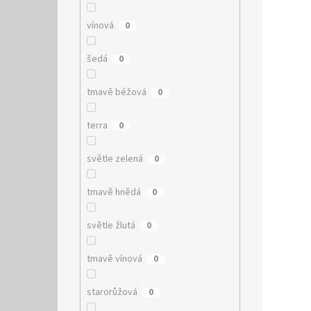
vínová
0
šedá
0
tmavě béžová
0
terra
0
světle zelená
0
tmavě hnědá
0
světle žlutá
0
tmavě vínová
0
starorůžová
0