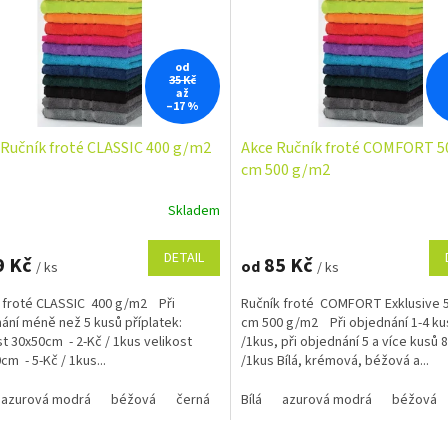
od
35 Kč
až
–17 %
Ručník froté CLASSIC 400 g/m2
Akce Ručník froté COMFORT 5
cm 500 g/m2
Skladem
Průměrné
hodnocení
produktu
DETAIL
9 Kč
85 Kč
od
/ ks
/ ks
je
5,0
 froté CLASSIC 400 g/m2 Při
Ručník froté COMFORT Exklusive 
z
ání méně než 5 kusů příplatek:
cm 500 g/m2 Při objednání 1-4 ku
5
st 30x50cm - 2-Kč / 1kus velikost
/1kus, při objednání 5 a více kusů 
hvězdiček.
cm - 5-Kč / 1kus...
/1kus Bílá, krémová, béžová a...
azurová modrá
béžová
černá
červená
Bílá
azurová modrá
hnědá 1420
krémová
béžová
O