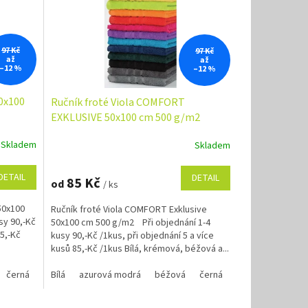
97 Kč
97 Kč
až
až
–12 %
–12 %
0x100
Ručník froté Viola COMFORT
EXKLUSIVE 50x100 cm 500 g/m2
Skladem
Skladem
Průměrné
hodnocení
produktu
DETAIL
DETAIL
85 Kč
od
/ ks
je
4,9
50x100
Ručník froté Viola COMFORT Exklusive
z
sy 90,-Kč
50x100 cm 500 g/m2 Při objednání 1-4
5
85,-Kč
kusy 90,-Kč /1kus, při objednání 5 a více
hvězdiček.
kusů 85,-Kč /1kus Bílá, krémová, béžová a...
černá
marine modrá
červená
Bílá
azurová modrá
oranžová
krémová
purpurová
marine modrá
béžová
stříbrná
černá
oranžová
tmavě šedá
červená
purpurová
krém
tm