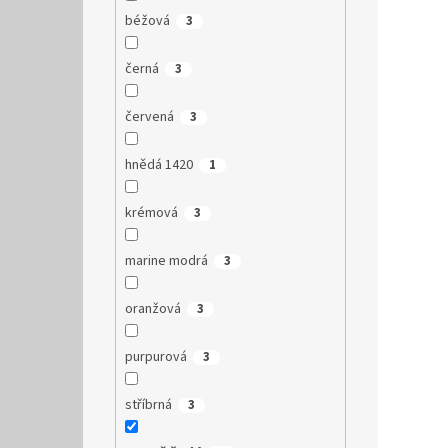
béžová
3
černá
3
červená
3
hnědá 1420
1
krémová
3
marine modrá
3
oranžová
3
purpurová
3
stříbrná
3