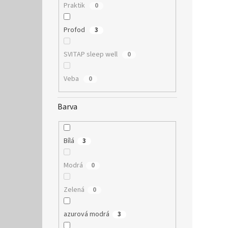
Praktik
0
Profod
3
SVITAP sleep well
0
Veba
0
Barva
Bílá
3
Modrá
0
Zelená
0
azurová modrá
3