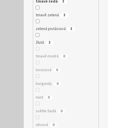
tmavě šedá
3
tmavě zelená
3
zelená pistáciová
3
žlutá
3
tmavě modrá
0
lososová
0
burgundy
0
mint
0
světle šedá
0
olivová
0