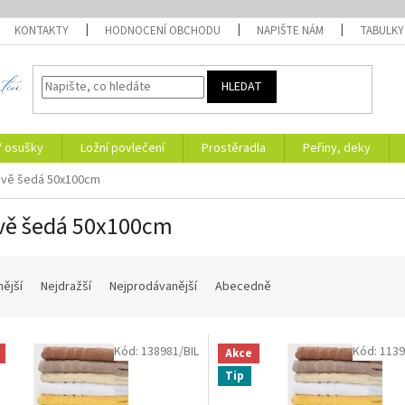
KONTAKTY
HODNOCENÍ OBCHODU
NAPIŠTE NÁM
TABULKY
HLEDAT
/ osušky
Ložní povlečení
Prostěradla
Peřiny, deky
vě šedá 50x100cm
vě šedá 50x100cm
nější
Nejdražší
Nejprodávanější
Abecedně
Kód:
138981/BIL
Kód:
1139
Akce
Tip