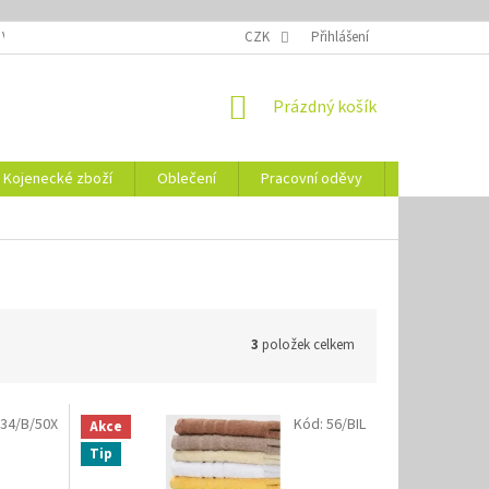
 VELIKOSTÍ
OZNAČENÍ DEN
NÁVODY NA ÚDRŽBU
CZK
Přihlášení
VYSVĚTLENÍ
NÁKUPNÍ
Prázdný košík
KOŠÍK
Kojenecké zboží
Oblečení
Pracovní oděvy
Vše pro HO
3
položek celkem
34/B/50X
Kód:
56/BIL
Akce
Tip